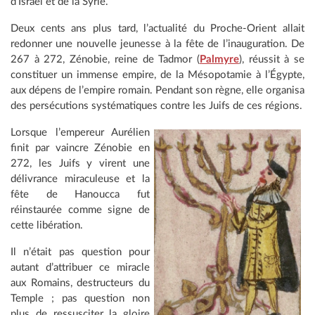
d’Israël et de la Syrie.
Deux cents ans plus tard, l’actualité du Proche-Orient allait
redonner une nouvelle jeunesse à la fête de l’inauguration. De
267 à 272, Zénobie, reine de Tadmor (
Palmyre
), réussit à se
constituer un immense empire, de la Mésopotamie à l’Égypte,
aux dépens de l’empire romain. Pendant son règne, elle organisa
des persécutions systématiques contre les Juifs de ces régions.
Lorsque l’empereur Aurélien
finit par vaincre Zénobie en
272, les Juifs y virent une
délivrance miraculeuse et la
fête de Hanoucca fut
réinstaurée comme signe de
cette libération.
Il n’était pas question pour
autant d’attribuer ce miracle
aux Romains, destructeurs du
Temple ; pas question non
plus de ressusciter la gloire