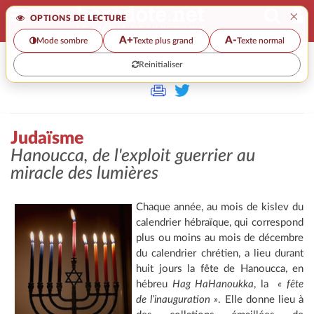
×
OPTIONS DE LECTURE
A+
A-
Mode sombre
Texte plus grand
Texte normal
Reinitialiser
>
Judaïsme
Hanoucca, de l'exploit guerrier au
miracle des lumières
Chaque année, au mois de kislev du
calendrier hébraïque, qui correspond
plus ou moins au mois de décembre
du calendrier chrétien, a lieu durant
huit jours la fête de Hanoucca, en
hébreu
Hag HaHanoukka
, la
« fête
de l’inauguration »
. Elle donne lieu à