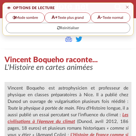
×
OPTIONS DE LECTURE
A+
A-
Mode sombre
Texte plus grand
Texte normal
Reinitialiser
>
Vincent Boqueho raconte...
L'Histoire en cartes animées
Vincent Boqueho est astrophysicien et professeur de
physique en classes préparatoires à Nice. Il a publié chez
Dunod un ouvrage de vulgarisation plusieurs fois réédité :
Toute la physique à portée de main
. Féru d'Histoire longue, il a
aussi publié un essai percutant sur l’influence du climat :
Les
civilisations à l’épreuve du climat
(Dunod, avril 2012, 186
pages, 18 euros) et plusieurs romans historiques
« comme si
vous y étiez »
(Armand Colin) :
L'Histoire de France comme si