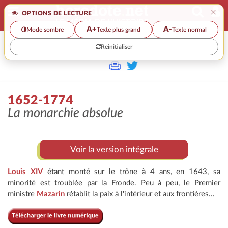
×
OPTIONS DE LECTURE
A+
A-
Mode sombre
Texte plus grand
Texte normal
Reinitialiser
>
1652-1774
La monarchie absolue
Voir la version intégrale
Louis XIV
étant monté sur le trône à 4 ans, en 1643, sa
minorité est troublée par la Fronde. Peu à peu, le Premier
ministre
Mazarin
rétablit la paix à l'intérieur et aux frontières...