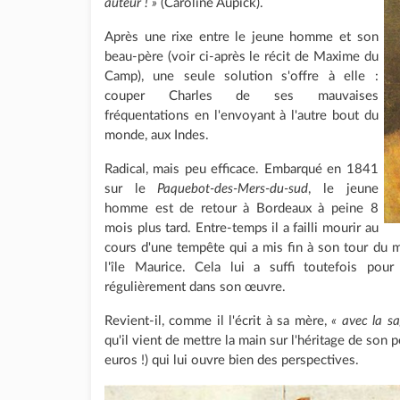
auteur ! »
(Caroline Aupick).
Après une rixe entre le jeune homme et son
beau-père (voir ci-après le récit de Maxime du
Camp), une seule solution s'offre à elle :
couper Charles de ses mauvaises
fréquentations en l'envoyant à l'autre bout du
monde, aux Indes.
Radical, mais peu efficace. Embarqué en 1841
sur le
Paquebot-des-Mers-du-sud
, le jeune
homme est de retour à Bordeaux à peine 8
mois plus tard. Entre-temps il a failli mourir au
cours d'une tempête qui a mis fin à son tour du
l'île Maurice. Cela lui a suffi toutefois pour
régulièrement dans son œuvre.
Revient-il, comme il l'écrit à sa mère,
« avec la s
qu'il vient de mettre la main sur l'héritage de so
euros !) qui lui ouvre bien des perspectives.