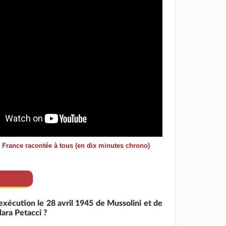
e France racontée à tous (en dix minutes chrono)
exécution le 28 avril 1945 de Mussolini et de
lara Petacci ?