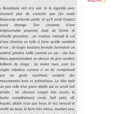
Réponse
« Baudelaire vint m’y voir. Je le regardai avec
d’autant plus de curiosité que j’en avais
beaucoup entendu parler et qu’il avait l’aspect
assez étrange. Son costume, d’une
irréprochable propreté, était de forme et
d’étoffe grossières ; un madras retenait le col
d’une chemise en toile si forte qu’elle semblait
écrue ; de larges boutons bronzés fermaient un
paletot grisâtre, taillé comme un sac ; des bas
bleus apparaissaient au-dessus de gros souliers
brillants de cirage ; les mains nues, avec les
ongles rabattus comme si on les comprimait
par un geste machinal, avaient des
mouvements lents et prétentieux. La tête était
un peu celle d’un jeune diable qui se serait fait
ermite : les cheveux coupés très courts, la
barbe complètement rasée, l’œil petit, vif,
inquiet, plutôt roux que brun, le nez sensuel et
renflé du bout, la lèvre très mince, souriant peu,