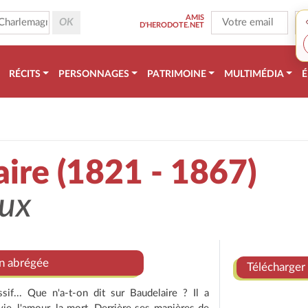
AMIS
D'HERODOTE.NET
RÉCITS
PERSONNAGES
PATRIMOINE
MULTIMÉDIA
É
ire (1821 - 1867)
eux
on abrégée
Télécharger 
sif... Que n'a-t-on dit sur Baudelaire ? Il a