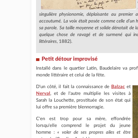
singulière physionomie, déplaisante au premier
accoutumé. La voix était posée comme celle d’un h
sa parole. Sa taille moyenne et solide dénotait de la
quelque chose de ravagé et de surmené qui indi
littéraires
, 1882).
Petit détour improvisé
Installé dans le quartier Latin, Baudelaire va pro
monde littéraire et celui de la fête.
D'un côté, il fait la connaissance de
Balzac
et
Nerval
, et de l'autre multiplie les visites à
Sarah la Louchette, prostituée de son état qui
lui offre sa première blennorragie.
C'en est trop pour sa mère, effondrée
lorsqu'elle comprend le projet du jeune
homme :
« voler de ses propres ailes et être