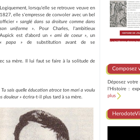
Logiquement, lorsqu'elle se retrouve veuve en
1827, elle s'empresse de convoler avec un bel
officier
« sanglé dans sa droiture comme dans
son uniforme »
. Pour Charles, l'ambitieux
Aupick est d'abord un
« ami de coeur »
, un
« papa »
de substitution avant de se
ec sa mère. Il lui faut se faire à la solitude de
Composez vo
Déposez votre e
l'Histoire : ex
« Tu sais quelle éducation atroce ton mari a voulu
plus
ns douleur »
écrira-t-il plus tard à sa mère.
HerodoteVi