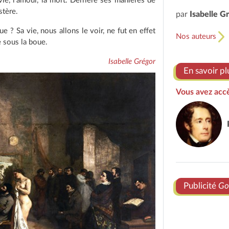
vie, l'amour, la mort. Derrière ses manières de
stère.
par
Isabelle G
ue ? Sa vie, nous allons le voir, ne fut en effet
Nos auteurs
é sous la boue.
Isabelle Grégor
En savoir pl
Vous avez accè
Publicité
Go