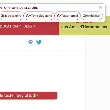
×
MOT DE PASSE
OPTIONS DE LECTURE
OUBLIÉ
A+
A-
Mode sombre
Texte plus grand
Texte normal
Reinitialiser
ADHÉRER
DUCATION
JEUX
aux Amis d'Herodote.net
le texte intégral (pdf)