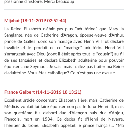
passionné d'histoire. Merci beaucoup
Mijabat (18-11-2019 02:52:44)
La Reine Elizabeth n'était pas plus "adultérine" que Mary la
Sanglante, née de Catherine d'Aragon, épouse-veuve d'Arthur,
prince de Galles, donc son mariage avec Henri VIII fut déclaré
invalide et le produit de ce "mariage" adultérin. Henri VIII
s'arrangeait avec Dieu (dont il était après tout le "cousin") au fil
de ses fantaisies et déclara Elizabeth adultérine pour pouvoir
épouser Jane Seymour. Je sais, mais n'allez pas traiter ma Reine
d'adultérine. Vous êtes catholique? Ce n'est pas une excuse.
France Gelbert (14-11-2016 18:13:21)
Excellent article concernant Elisabeth I ère, mais Catherine de
Médicis voulait lui faire épouser non pas le futur Henri III, mais
son quatrième fils d'abord duc d'Alençon puis duc d'Anjou,
François, mort en 1584. Ce décès fit d'Henri de Navarre,
l'héritier du trône. Elisabeth appelait le prince français... "Ma