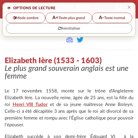
×
OPTIONS DE LECTURE
A+
A-
Mode sombre
Texte plus grand
Texte normal
Reinitialiser
>
Elizabeth Ière (1533 - 1603)
Le plus grand souverain anglais est une
femme
Le 17 novembre 1558, monte sur le trône d'Angleterre
Elizabeth Ière. La nouvelle reine, âgée de 25 ans, est la fille du
roi
Henri VIII Tudor
et de sa jeune maîtresse Anne Boleyn.
Celle-ci a été décapitée 3 ans après que le roi ait divorcé de sa
première femme et rompu avec l'Église catholique pour pouvoir
l'épouser.
Elizabeth succède à son demi-frère Édouard VI, à la