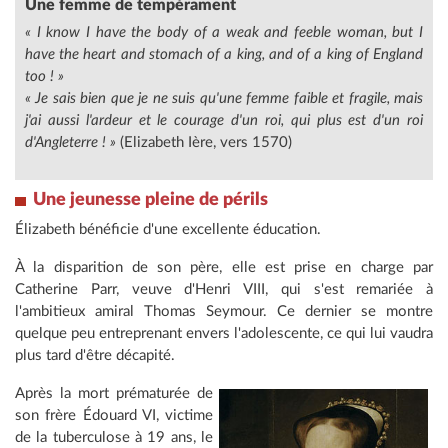
Une femme de tempérament
« I know I have the body of a weak and feeble woman, but I
have the heart and stomach of a king, and of a king of England
too ! »
« Je sais bien que je ne suis qu'une femme faible et fragile, mais
j'ai aussi l'ardeur et le courage d'un roi, qui plus est d'un roi
d'Angleterre ! »
(Elizabeth Ière, vers 1570)
Une jeunesse pleine de périls
Élizabeth bénéficie d'une excellente éducation.
À la disparition de son père, elle est prise en charge par
Catherine Parr, veuve d'Henri VIII, qui s'est remariée à
l'ambitieux amiral Thomas Seymour. Ce dernier se montre
quelque peu entreprenant envers l'adolescente, ce qui lui vaudra
plus tard d'être décapité.
Après la mort prématurée de
son frère Édouard VI, victime
de la tuberculose à 19 ans, le