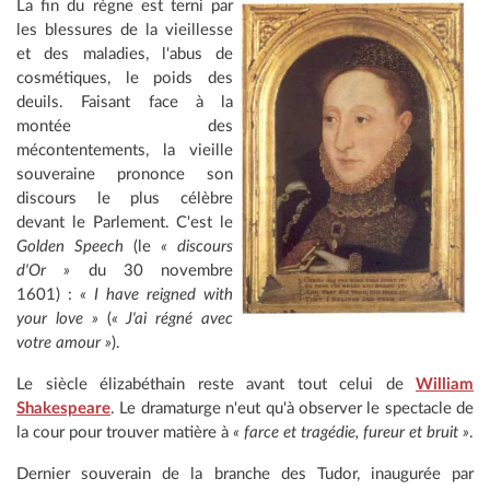
La fin du règne est terni par
les blessures de la vieillesse
et des maladies, l'abus de
cosmétiques, le poids des
deuils. Faisant face à la
montée des
mécontentements, la vieille
souveraine prononce son
discours le plus célèbre
devant le Parlement. C'est le
Golden Speech
(le
« discours
d'Or »
du 30 novembre
1601) :
« I have reigned with
your love »
(
« J'ai régné avec
votre amour »
).
Le siècle élizabéthain reste avant tout celui de
William
Shakespeare
. Le dramaturge n'eut qu'à observer le spectacle de
la cour pour trouver matière à
« farce et tragédie, fureur et bruit »
.
Dernier souverain de la branche des Tudor, inaugurée par