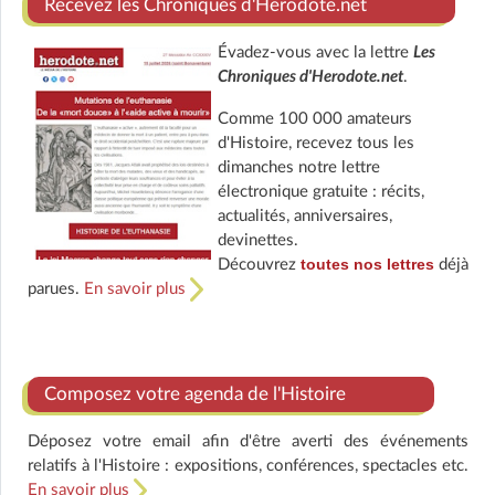
Recevez les Chroniques d'Herodote.net
Évadez-vous avec la lettre
Les
Chroniques d'Herodote.net
.
Comme 100 000 amateurs
d'Histoire, recevez tous les
dimanches notre lettre
électronique gratuite : récits,
actualités, anniversaires,
devinettes.
toutes nos lettres
Découvrez
déjà
parues.
En savoir plus
Composez votre agenda de l'Histoire
Déposez votre email afin d'être averti des événements
relatifs à l'Histoire : expositions, conférences, spectacles etc.
En savoir plus