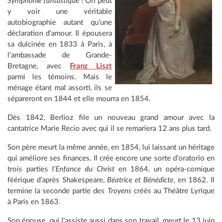
Symphonie fantastique
! On peut
y voir une véritable
autobiographie autant qu’une
déclaration d'amour. Il épousera
sa dulcinée en 1833 à Paris, à
l’ambassade de Grande-
Bretagne, avec
Franz Liszt
parmi les témoins. Mais le
ménage étant mal assorti, ils se
sépareront en 1844 et elle mourra en 1854.
Dès 1842, Berlioz file un nouveau grand amour avec la
cantatrice Marie Recio avec qui il se remariera 12 ans plus tard.
Son père meurt la même année, en 1854, lui laissant un héritage
qui améliore ses finances. Il crée encore une sorte d’oratorio en
trois parties l’
Enfance du Christ
en 1864, un opéra-comique
féérique d’après Shakespeare,
Béatrice et Bénédicte
, en 1862. Il
termine la seconde partie des
Troyens
créés au Théâtre Lyrique
à Paris en 1863.
Son épouse, qui l'assiste aussi dans son travail, meurt le 13 juin