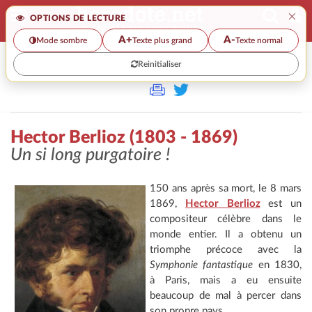
×
OPTIONS DE LECTURE
A+
A-
Mode sombre
Texte plus grand
Texte normal
Reinitialiser
>
Hector Berlioz (1803 - 1869)
Un si long purgatoire !
150 ans après sa mort, le 8 mars
1869,
Hector Berlioz
est un
compositeur célèbre dans le
monde entier. Il a obtenu un
triomphe précoce avec la
Symphonie fantastique
en 1830,
à Paris, mais a eu ensuite
beaucoup de mal à percer dans
son propre pays…