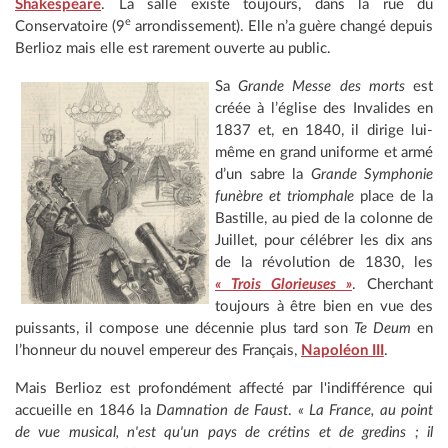
Shakespeare
. La salle existe toujours, dans la rue du
e
Conservatoire (9
arrondissement). Elle n’a guère changé depuis
Berlioz mais elle est rarement ouverte au public.
Sa
Grande Messe des morts
est
créée à l’église des Invalides en
1837 et, en 1840, il dirige lui-
même en grand uniforme et armé
d’un sabre la
Grande Symphonie
funèbre et triomphale
place de la
Bastille, au pied de la colonne de
Juillet, pour célébrer les dix ans
de la révolution de 1830, les
« Trois Glorieuses »
. Cherchant
toujours à être bien en vue des
puissants, il compose une décennie plus tard son
Te Deum
en
l’honneur du nouvel empereur des Français,
Napoléon III
.
Mais Berlioz est profondément affecté par l'indifférence qui
accueille en 1846 la
Damnation de Faust
.
« La France, au point
de vue musical, n'est qu'un pays de crétins et de gredins ; il