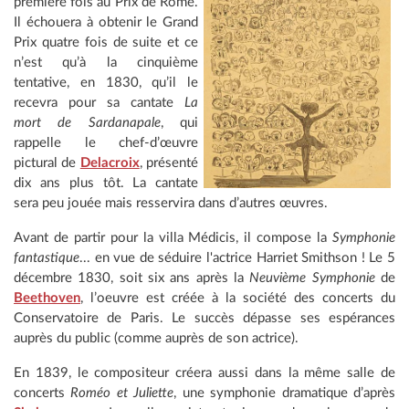
première fois au Prix de Rome.
Il échouera à obtenir le Grand
Prix quatre fois de suite et ce
n’est qu’à la cinquième
tentative, en 1830, qu’il le
recevra pour sa cantate
La
mort de Sardanapale
, qui
rappelle le chef-d’œuvre
pictural de
Delacroix
, présenté
dix ans plus tôt. La cantate
sera peu jouée mais resservira dans d’autres œuvres.
Avant de partir pour la villa Médicis, il compose la
Symphonie
fantastique
... en vue de séduire l'actrice Harriet Smithson ! Le 5
décembre 1830, soit six ans après la
Neuvième Symphonie
de
Beethoven
, l’oeuvre est créée à la société des concerts du
Conservatoire de Paris. Le succès dépasse ses espérances
auprès du public (comme auprès de son actrice).
En 1839, le compositeur créera aussi dans la même salle de
concerts
Roméo et Juliette
, une symphonie dramatique d’après