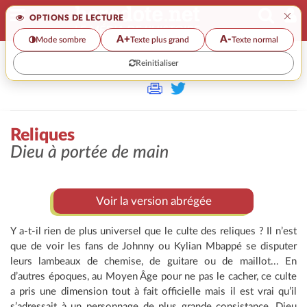
×
OPTIONS DE LECTURE
A+
A-
Mode sombre
Texte plus grand
Texte normal
Reinitialiser
>
Reliques
Dieu à portée de main
Voir la version abrégée
Y a-t-il rien de plus universel que le culte des reliques ? Il n’est
que de voir les fans de Johnny ou Kylian Mbappé se disputer
leurs lambeaux de chemise, de guitare ou de maillot... En
d’autres époques, au Moyen Âge pour ne pas le cacher, ce culte
a pris une dimension tout à fait officielle mais il est vrai qu’il
s’adressait à un personnage de plus grande consistance, Dieu