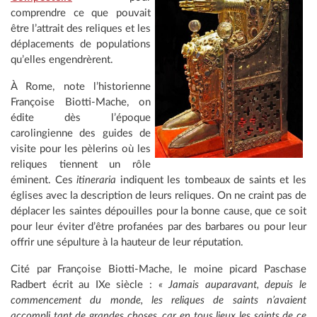
comprendre ce que pouvait
être l’attrait des reliques et les
déplacements de populations
qu’elles engendrèrent.
À Rome, note l’historienne
Françoise Biotti-Mache, on
édite dès l’époque
carolingienne des guides de
visite pour les pèlerins où les
reliques tiennent un rôle
éminent. Ces
itineraria
indiquent les tombeaux de saints et les
églises avec la description de leurs reliques. On ne craint pas de
déplacer les saintes dépouilles pour la bonne cause, que ce soit
pour leur éviter d’être profanées par des barbares ou pour leur
offrir une sépulture à la hauteur de leur réputation.
Cité par Françoise Biotti-Mache, le moine picard Paschase
Radbert écrit au IXe siècle :
« Jamais auparavant, depuis le
commencement du monde, les reliques de saints n’avaient
accompli tant de grandes choses, car en tous lieux les saints de ce