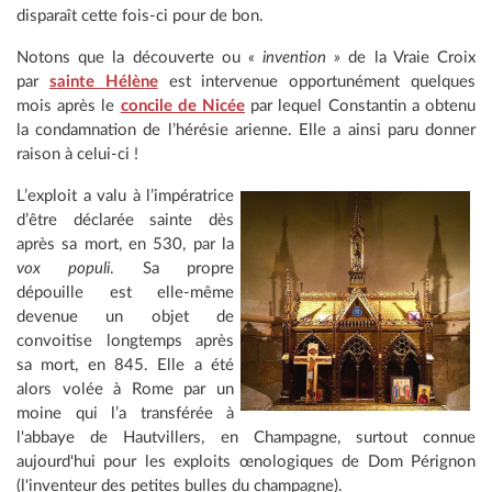
disparaît cette fois-ci pour de bon.
Notons que la découverte ou
« invention »
de la Vraie Croix
par
sainte Hélène
est intervenue opportunément quelques
mois après le
concile de Nicée
par lequel Constantin a obtenu
la condamnation de l’hérésie arienne. Elle a ainsi paru donner
raison à celui-ci !
L’exploit a valu à l’impératrice
d’être déclarée sainte dès
après sa mort, en 530, par la
vox populi
. Sa propre
dépouille est elle-même
devenue un objet de
convoitise longtemps après
sa mort, en 845. Elle a été
alors volée à Rome par un
moine qui l’a transférée à
l'abbaye de Hautvillers, en Champagne, surtout connue
aujourd'hui pour les exploits œnologiques de Dom Pérignon
(l'inventeur des petites bulles du champagne).