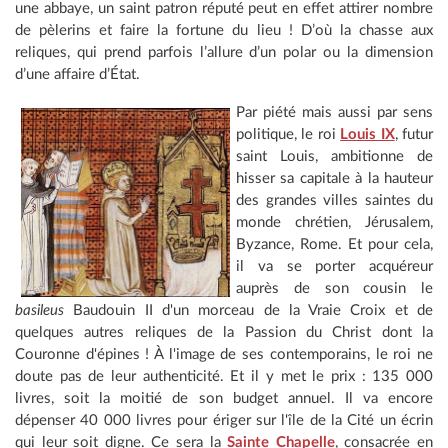
une abbaye, un saint patron réputé peut en effet attirer nombre
de pèlerins et faire la fortune du lieu ! D’où la chasse aux
reliques, qui prend parfois l’allure d’un polar ou la dimension
d’une affaire d’État.
Par piété mais aussi par sens
politique, le roi
Louis IX
, futur
saint Louis, ambitionne de
hisser sa capitale à la hauteur
des grandes villes saintes du
monde chrétien, Jérusalem,
Byzance, Rome. Et pour cela,
il va se porter acquéreur
auprès de son cousin le
basileus
Baudouin II d'un morceau de la Vraie Croix et de
quelques autres reliques de la Passion du Christ dont la
Couronne d'épines ! À l'image de ses contemporains, le roi ne
doute pas de leur authenticité. Et il y met le prix : 135 000
livres, soit la moitié de son budget annuel. Il va encore
dépenser 40 000 livres pour ériger sur l'île de la Cité un écrin
qui leur soit digne. Ce sera la
Sainte Chapelle
, consacrée en