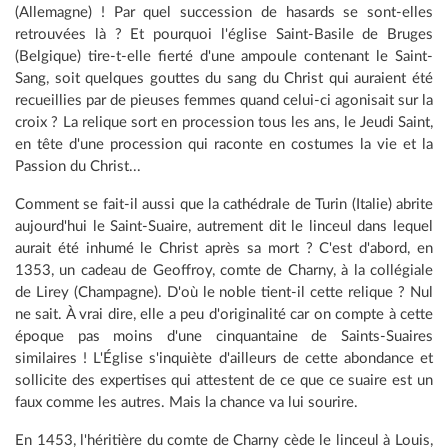
(Allemagne) ! Par quel succession de hasards se sont-elles
retrouvées là ? Et pourquoi l'église Saint-Basile de Bruges
(Belgique) tire-t-elle fierté d'une ampoule contenant le Saint-
Sang, soit quelques gouttes du sang du Christ qui auraient été
recueillies par de pieuses femmes quand celui-ci agonisait sur la
croix ? La relique sort en procession tous les ans, le Jeudi Saint,
en tête d'une procession qui raconte en costumes la vie et la
Passion du Christ...
Comment se fait-il aussi que la cathédrale de Turin (Italie) abrite
aujourd'hui le Saint-Suaire, autrement dit le linceul dans lequel
aurait été inhumé le Christ après sa mort ? C'est d'abord, en
1353, un cadeau de Geoffroy, comte de Charny, à la collégiale
de Lirey (Champagne). D'où le noble tient-il cette relique ? Nul
ne sait. À vrai dire, elle a peu d'originalité car on compte à cette
époque pas moins d'une cinquantaine de Saints-Suaires
similaires ! L'Église s'inquiète d'ailleurs de cette abondance et
sollicite des expertises qui attestent de ce que ce suaire est un
faux comme les autres. Mais la chance va lui sourire.
En 1453, l'héritière du comte de Charny cède le linceul à Louis,