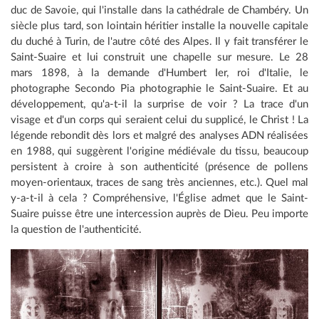
duc de Savoie, qui l'installe dans la cathédrale de Chambéry. Un
siècle plus tard, son lointain héritier installe la nouvelle capitale
du duché à Turin, de l'autre côté des Alpes. Il y fait transférer le
Saint-Suaire et lui construit une chapelle sur mesure. Le 28
mars 1898, à la demande d'Humbert Ier, roi d'Italie, le
photographe Secondo Pia photographie le Saint-Suaire. Et au
développement, qu'a-t-il la surprise de voir ? La trace d'un
visage et d'un corps qui seraient celui du supplicé, le Christ ! La
légende rebondit dès lors et malgré des analyses ADN réalisées
en 1988, qui suggèrent l'origine médiévale du tissu, beaucoup
persistent à croire à son authenticité (présence de pollens
moyen-orientaux, traces de sang très anciennes, etc.). Quel mal
y-a-t-il à cela ? Compréhensive, l'Église admet que le Saint-
Suaire puisse être une intercession auprès de Dieu. Peu importe
la question de l'authenticité.