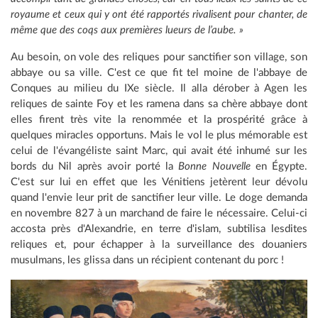
royaume et ceux qui y ont été rapportés rivalisent pour chanter, de
même que des coqs aux premières lueurs de l’aube. »
Au besoin, on vole des reliques pour sanctifier son village, son
abbaye ou sa ville. C'est ce que fit tel moine de l'abbaye de
Conques au milieu du IXe siècle. Il alla dérober à Agen les
reliques de sainte Foy et les ramena dans sa chère abbaye dont
elles firent très vite la renommée et la prospérité grâce à
quelques miracles opportuns. Mais le vol le plus mémorable est
celui de l'évangéliste saint Marc, qui avait été inhumé sur les
bords du Nil après avoir porté la
Bonne Nouvelle
en Égypte.
C'est sur lui en effet que les Vénitiens jetèrent leur dévolu
quand l'envie leur prit de sanctifier leur ville. Le doge demanda
en novembre 827 à un marchand de faire le nécessaire. Celui-ci
accosta près d'Alexandrie, en terre d'islam, subtilisa lesdites
reliques et, pour échapper à la surveillance des douaniers
musulmans, les glissa dans un récipient contenant du porc !