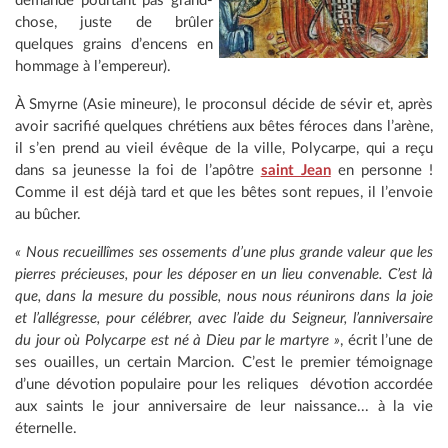
demande pourtant pas grand-
chose, juste de brûler
quelques grains d’encens en
hommage à l’empereur).
À Smyrne (Asie mineure), le proconsul décide de sévir et, après
avoir sacrifié quelques chrétiens aux bêtes féroces dans l’arène,
il s’en prend au vieil évêque de la ville, Polycarpe, qui a reçu
dans sa jeunesse la foi de l’apôtre
saint Jean
en personne !
Comme il est déjà tard et que les bêtes sont repues, il l’envoie
au bûcher.
« Nous recueillîmes ses ossements d’une plus grande valeur que les
pierres précieuses, pour les déposer en un lieu convenable. C’est là
que, dans la mesure du possible, nous nous réunirons dans la joie
et l’allégresse, pour célébrer, avec l’aide du Seigneur, l’anniversaire
du jour où Polycarpe est né à Dieu par le martyre »
, écrit l’une de
ses ouailles, un certain Marcion. C’est le premier témoignage
d’une dévotion populaire pour les reliques dévotion accordée
aux saints le jour anniversaire de leur naissance... à la vie
éternelle.