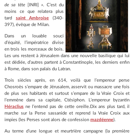
de sa tête
[INRI]
»
. C’est du
moins ce que relatera plus
tard
saint Ambroise
(340-
397), évêque de Milan.
Dans un louable souci
d’équité, l’impératrice divise
en trois les morceaux de bois.
Les uns restent à Jérusalem dans une nouvelle basilique qui lui
est dédiée, d’autres partent à Constantinople, les derniers enfin
à Rome, dans son palais du Latran.
Trois siècles après, en 614, voilà que l’empereur perse
Chosroès s’empare de Jérusalem, asservit ou massacre une fois
de plus ses habitants et surtout s’empare de la Vraie Croix et
l’emmène dans sa capitale, Ctésiphon. L’empereur byzantin
Héraclius
ne l’entend pas de cette oreille.Dix ans plus tard, il
marche sur la Perse sassanide et reprend la Vraie Croix aux
impies (les Perses sont alors de confession
mazdéenne
).
Au terme d’une longue et meurtrière campagne (la première