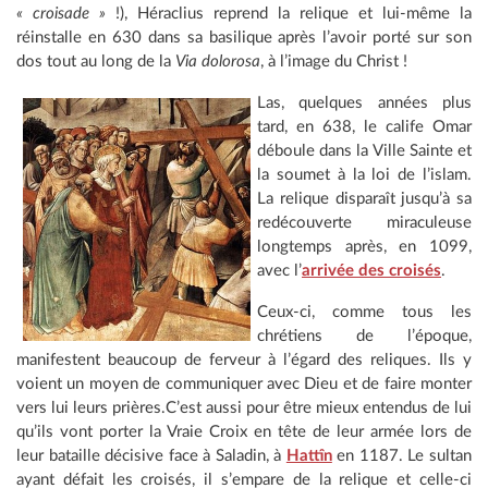
« croisade »
!), Héraclius reprend la relique et lui-même la
réinstalle en 630 dans sa basilique après l’avoir porté sur son
dos tout au long de la
Via dolorosa
, à l’image du Christ !
Las, quelques années plus
tard, en 638, le calife Omar
déboule dans la Ville Sainte et
la soumet à la loi de l’islam.
La relique disparaît jusqu’à sa
redécouverte miraculeuse
longtemps après, en 1099,
avec l’
arrivée des croisés
.
Ceux-ci, comme tous les
chrétiens de l’époque,
manifestent beaucoup de ferveur à l’égard des reliques. Ils y
voient un moyen de communiquer avec Dieu et de faire monter
vers lui leurs prières.C’est aussi pour être mieux entendus de lui
qu’ils vont porter la Vraie Croix en tête de leur armée lors de
leur bataille décisive face à Saladin, à
Hattîn
en 1187. Le sultan
ayant défait les croisés, il s’empare de la relique et celle-ci