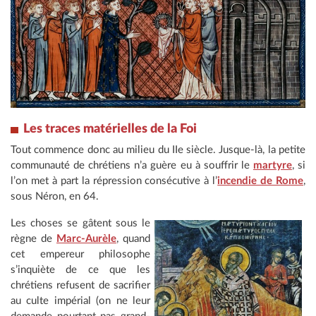
Les traces matérielles de la Foi
Tout commence donc au milieu du IIe siècle. Jusque-là, la petite
communauté de chrétiens n’a guère eu à souffrir le
martyre
, si
l’on met à part la répression consécutive à l’
incendie de Rome
,
sous Néron, en 64.
Les choses se gâtent sous le
règne de
Marc-Aurèle
, quand
cet empereur philosophe
s’inquiète de ce que les
chrétiens refusent de sacrifier
au culte impérial (on ne leur