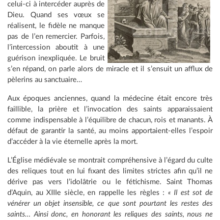
celui-ci à intercéder auprès de
Dieu. Quand ses vœux se
réalisent, le fidèle ne manque
pas de l’en remercier. Parfois,
l’intercession aboutit à une
guérison inexpliquée. Le bruit
s’en répand, on parle alors de miracle et il s’ensuit un afflux de
pèlerins au sanctuaire…
Aux époques anciennes, quand la médecine était encore très
faillible, la prière et l’invocation des saints apparaissaient
comme indispensable à l’équilibre de chacun, rois et manants. À
défaut de garantir la santé, au moins apportaient-elles l’espoir
d’accéder à la vie éternelle après la mort.
L’Église médiévale se montrait compréhensive à l’égard du culte
des reliques tout en lui fixant des limites strictes afin qu’il ne
dérive pas vers l’idolâtrie ou le fétichisme. Saint Thomas
d’Aquin, au XIIIe siècle, en rappelle les règles :
« Il est sot de
vénérer un objet insensible, ce que sont pourtant les restes des
saints… Ainsi donc, en honorant les reliques des saints, nous ne