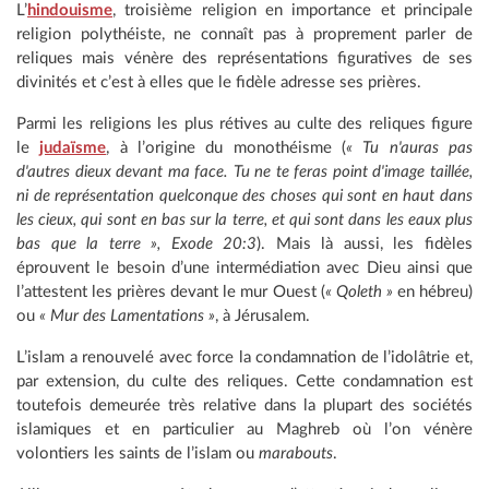
L’
hindouisme
, troisième religion en importance et principale
religion polythéiste, ne connaît pas à proprement parler de
reliques mais vénère des représentations figuratives de ses
divinités et c’est à elles que le fidèle adresse ses prières.
Parmi les religions les plus rétives au culte des reliques figure
le
judaïsme
, à l’origine du monothéisme (
« Tu n'auras pas
d'autres dieux devant ma face. Tu ne te feras point d'image taillée,
ni de représentation quelconque des choses qui sont en haut dans
les cieux, qui sont en bas sur la terre, et qui sont dans les eaux plus
bas que la terre », Exode 20:3
). Mais là aussi, les fidèles
éprouvent le besoin d’une intermédiation avec Dieu ainsi que
l’attestent les prières devant le mur Ouest (
« Qoleth »
en hébreu)
ou
« Mur des Lamentations »
, à Jérusalem.
L’islam a renouvelé avec force la condamnation de l’idolâtrie et,
par extension, du culte des reliques. Cette condamnation est
toutefois demeurée très relative dans la plupart des sociétés
islamiques et en particulier au Maghreb où l’on vénère
volontiers les saints de l’islam ou
marabouts
.