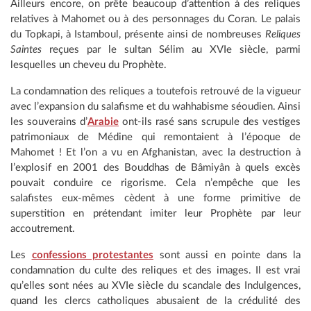
Ailleurs encore, on prête beaucoup d’attention à des reliques
relatives à Mahomet ou à des personnages du Coran. Le palais
du Topkapi, à Istamboul, présente ainsi de nombreuses
Reliques
Saintes
reçues par le sultan Sélim au XVIe siècle, parmi
lesquelles un cheveu du Prophète.
La condamnation des reliques a toutefois retrouvé de la vigueur
avec l’expansion du salafisme et du wahhabisme séoudien. Ainsi
les souverains d’
Arabie
ont-ils rasé sans scrupule des vestiges
patrimoniaux de Médine qui remontaient à l’époque de
Mahomet ! Et l’on a vu en Afghanistan, avec la destruction à
l’explosif en 2001 des Bouddhas de Bâmiyân à quels excès
pouvait conduire ce rigorisme. Cela n’empêche que les
salafistes eux-mêmes cèdent à une forme primitive de
superstition en prétendant imiter leur Prophète par leur
accoutrement.
Les
confessions protestantes
sont aussi en pointe dans la
condamnation du culte des reliques et des images. Il est vrai
qu’elles sont nées au XVIe siècle du scandale des Indulgences,
quand les clercs catholiques abusaient de la crédulité des