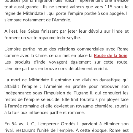
poussés par la migration des Yuezhi représentent une menace
tout aussi grande : ils ne seront vaincus que vers 115 sous le
règne de Mithridate II, qui porte l’empire parthe à son apogée. Il
s’empare notamment de l’Arménie.
A l’est, les Sakas finissent par jeter leur dévolu sur l’Inde et
forment un vaste royaume indo-scythe.
L’empire parthe noue des relations commerciales avec Rome
comme avec la Chine, ce qui met en place la
Route de la Soie
.
Les produits d’Inde voyagent également sur cette route.
L’empire parthe s’en trouve considérablement enrichi.
La mort de Mithridate II entraîne une division dynastique qui
affaiblit l’empire : l’Arménie en profite pour retrouver son
indépendance sous l’impulsion de Tigrane II, qui conquiert les
restes de l’empire séleucide. Elle finit toutefois par ployer face
à l’armée romaine et elle devient un royaume-charnière, soumis
à la fois aux influences parthe et romaine.
En 54 av. J.-C., l’empereur Orodès II parvient à éliminer son
rival, restaurant l’unité de l’empire. À cette époque, Rome est