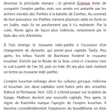
devenue la principale menace : le général
Crassus
tente de
conquérir l’empire parthe, mais son armée est anéantie par les
archers montés des Parthes à la bataille de Carrhes. Au sommet
de leur puissance, les Parthes mènent plusieurs raids en Syrie et
en Judée, mais ils ne parviennent pas à s’y maintenir. Par la
suite, Rome agira de façon plus indirecte, notamment par le
biais des rois d’Arménie.
À l’est émerge le royaume indo-parthe à l’occasion d’un
changement de dynastie, qui prend pour capitale Taxila. Peu
après, les tribus Yuezhi de Bactriane fondent le royaume
kouchan. Enrichi par la Route de la Soie, celui-ci s’avance vers
le sud à partir de l’an 50, puis en Inde 30 ans plus tard, mettant
un terme au royaume indo-parthe.
L’empire kouchan mélange alors les cultures grecque, indienne
et kouchan. Les deux capitales sont fixées près des actuelles
Kaboul et Peshawar. Vers 120, il s’étend jusque sur la plaine du
Gange. Mathura devient une nouvelle capitale. Peu après, le
règne de Kanishka marque l’apogée de l’empire kouchan. Il
favorise considérablement l’expansion du bouddhisme en Asie