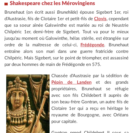
Shakespeare chez les Mérovingiens
Brunehaut (on écrit aussi
Brunehilde
) épouse Sigebert 1er, roi
d'Austrasie, fils de Clotaire 1er et petit-fils de
Clovis
, cependant
que sa soeur aînée Galswinthe est mariée au roi de Neustrie
Chilpéric 1er, demi-frère de Sigebert. Tout va pour le mieux
jusqu'au moment où Galswinthe, hélas stérile, est étranglée sur
ordre de la maîtresse de celui-ci,
Frédégonde
. Brunehaut
entraîne alors son mari dans une guerre fratricide contre
Chilpéric. Mais Sigebert, sur le point de triompher, est assassiné
par deux hommes de main de Frédégonde en 575.
Chassée d'Austrasie par la sédition de
Pépin de Landen
et des grands
propriétaires, Brunehaut se réfugie
avec son fils Childebert II auprès de
son beau-frère Gontran, un autre fils de
Clotaire 1er qui a reçu en héritage le
royaume de Bourgogne, avec Orléans
pour capitale.
Gontran prend Childebert II sous sa