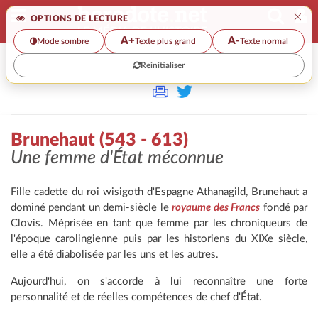
×
OPTIONS DE LECTURE
A+
A-
Mode sombre
Texte plus grand
Texte normal
Reinitialiser
>
Brunehaut (543 - 613)
Une femme d'État méconnue
Fille cadette du roi wisigoth d'Espagne Athanagild, Brunehaut a
dominé pendant un demi-siècle le
royaume des Francs
fondé par
Clovis. Méprisée en tant que femme par les chroniqueurs de
l'époque carolingienne puis par les historiens du XIXe siècle,
elle a été diabolisée par les uns et les autres.
Aujourd'hui, on s'accorde à lui reconnaître une forte
personnalité et de réelles compétences de chef d'État.