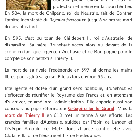
protection et même en fait son héritier.
En 584, la mort de Chilpéric, roi de Neustrie, fait de Gontran
l'arbitre incontesté du
Regnum francorum
jusqu'à sa propre mort
dix ans plus tard.
En 595, c'est au tour de Childebert II, roi d'Austrasie, de
disparaître. Sa mère Brunehaut accès alors au devant de la
scène en tant que régente d'Austrasie et de Bourgogne pour le
compte de son petit-fils Thierry II.
La mort de sa rivale Frédégonde en 597 lui donne les mains
libres pour agir à sa guise. Elle a alors environ 55 ans.
Intelligente et dotée d'un grand sens politique, Brunehaut va
s'efforcer de réunifier le Royaume des Francs et, en attendant
d'y arriver, en améliore l'administration. Elle apporte aussi son
concours au pape réformateur
Grégoire Ier le Grand
. Mais la
mort de Thierry II
en 613 met un terme à ses efforts. Les
grandes familles d'Austrasie, guidées par Pépin de Landen et
l'évêque Arnould de Metz, font alliance contre elle avec
Clotaire II, roi de Neustrie et fils de Frédégonde.