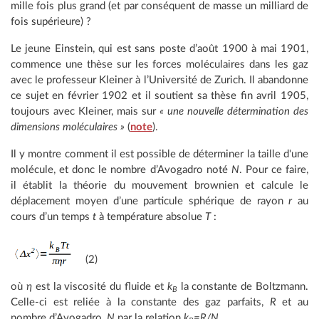
mille fois plus grand (et par conséquent de masse un milliard de
fois supérieure) ?
Le jeune Einstein, qui est sans poste d’août 1900 à mai 1901,
commence une thèse sur les forces moléculaires dans les gaz
avec le professeur Kleiner à l’Université de Zurich. Il abandonne
ce sujet en février 1902 et il soutient sa thèse fin avril 1905,
toujours avec Kleiner, mais sur
« une nouvelle détermination des
dimensions moléculaires »
(
note
).
Il y montre comment il est possible de déterminer la taille d'une
molécule, et donc le nombre d’Avogadro noté
N
. Pour ce faire,
il établit la théorie du mouvement brownien et calcule le
déplacement moyen d’une particule sphérique de rayon
r
au
cours d’un temps
t
à température absolue
T
:
(2)
où
η
est la viscosité du fluide et
k
la constante de Boltzmann.
B
Celle-ci est reliée à la constante des gaz parfaits,
R
et au
nombre d’Avogadro,
N
par la relation
k
=R/N
.