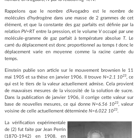
B
Rappelons que le nombre d’Avogadro est le nombre de
molécules d’hydrogène dans une masse de 2 grammes de cet
élément, et que la constante des gaz parfaits est définie par la
relation
PV=RT
entre la pression, et le volume
V
occupé par une
molécule-gramme de gaz parfait à température absolue
T
. Le
carré du déplacement est donc proportionnel au temps
t
donc le
déplacement varie en moyenne comme la racine carrée du
temps.
Einstein publie son article sur le mouvement brownien le 11
23
mai 1905 et sa thèse en janvier 1906. Il trouve
N=2.1 10
, ce
qui est le tiers de la valeur actuellement admise. Cela provient
de mauvaises mesures de la viscosité de la solution de sucre.
Dans la publication de janvier 1906, il corrige cette valeur sur
23
base de nouvelles mesures, ce qui donne
N=6.56 10
, valeur
23
voisine de celle actuellement déterminée
N=6.022 10
.
La vérification expérimentale
de (2) fut faite par Jean Perrin
(1870-1942) en 1908, en