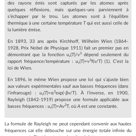
des rayons émis sont capturés par les atomes après
quelques réflexions, mais quelques-uns parviennent à
s’échapper par le trou. Les atomes sont à l’équilibre
thermique à une certaine température
T
qui est aussi celle de
la lumière émise.
En 1893, 33 ans après Kirchhoff, Wilhelm Wien (1864-
1928, Prix Nobel de Physique 1911) fait un premier pas en
3
démontrant que la fonction
u
(
T
)/ν
dépend seulement du
ν
3
rapport fréquence/température :
u
(
T
)=ν
f(ν/T)
(1). C’est la
ν
loi de Wien.
En 1896, le même Wien propose une loi qui s’ajuste bien
aux valeurs expérimentales sauf aux basses fréquences (dans
3
l’infrarouge) :
u
(T
)=α
exp(-βν/T). À l’inverse, en 1900,
ν
Rayleigh (1842-1919) propose une formule applicable aux
2
basses fréquences :
u
(
T
)=Aν
T, où
A
est une constante.
ν
La formule de Rayleigh ne peut cependant convenir aux hautes
fréquences car elle débouche sur une énergie totale infinie du