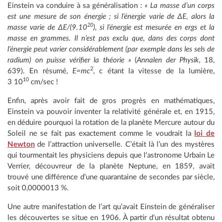
Einstein va conduire à sa généralisation :
« La masse d’un corps
est une mesure de son énergie ; si l’énergie varie de ΔE, alors la
20
masse varie de ΔE/(9.10
), si l’énergie est mesurée en ergs et la
masse en grammes. Il n’est pas exclu que, dans des corps dont
l’énergie peut varier considérablement (par exemple dans les sels de
radium) on puisse vérifier la théorie »
(
Annalen der Physik
, 18,
2
639). En résumé,
E=mc
, c étant la vitesse de la lumière,
10
3 10
cm/sec !
Enfin, après avoir fait de gros progrès en mathématiques,
Einstein va pouvoir inventer la relativité générale et, en 1915,
en déduire pourquoi la rotation de la planète Mercure autour du
Soleil ne se fait pas exactement comme le voudrait la
loi de
Newton
de l’attraction universelle. C’était là l’un des mystères
qui tourmentait les physiciens depuis que l'astronome Urbain Le
Verrier, découvreur de la planète Neptune, en 1859, avait
trouvé une différence d’une quarantaine de secondes par siècle,
soit 0,0000013 %.
Une autre manifestation de l’art qu’avait Einstein de généraliser
les découvertes se situe en 1906. À partir d’un résultat obtenu