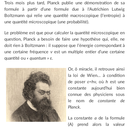
Trois mois plus tard, Planck publie une démonstration de sa
formule à partir d’une formule due à l'Autrichien Lutwig
Boltzmann qui relie une quantité macroscopique (l’entropie) à
une quantité microscopique (une probabilité).
Le problème est que pour calculer la quantité microscopique en
question, Planck a besoin de faire une hypothèse qui, elle, ne
doit rien à Boltzmann : il suppose que l’énergie correspondant à
une certaine fréquence
ν
est un multiple entier d’une certaine
quantité ou
« quantum »
ε
.
Or, ô miracle, il retrouve ainsi
la loi de Wien… à condition
de poser
ε=h
ν, où
h
est une
constante aujourd’hui bien
connue des physiciens sous
le nom de
constante de
Planck
.
La constante
a
de la formule
(A) prend alors la valeur