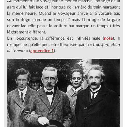
Au moment où le voyageur se met en marche, l’horloge de la
gare qui lui fait face et l’horloge de l'arrière du train marquent
la même heure. Quand le voyageur arrive à la voiture bar,
son horloge marque un temps
t'
mais l'horloge de la gare
devant laquelle passe la voiture bar marque un temps
t
très
légèrement différent.
En l'occurrence, la différence est infinitésimale (
note
). Il
n'empêche qu'elle peut être théorisée par la
« transformation
de Lorentz »
(
appendice 1
).