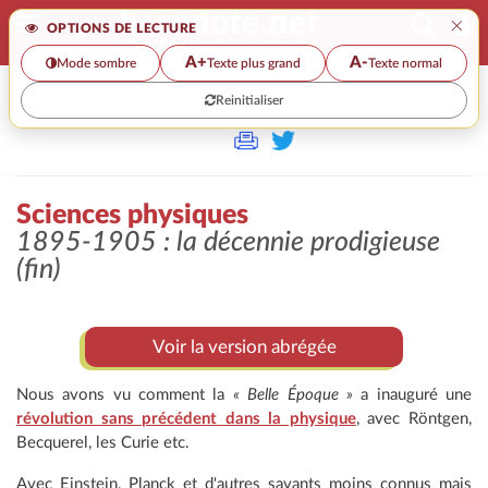
×
OPTIONS DE LECTURE
A+
A-
Mode sombre
Texte plus grand
Texte normal
Reinitialiser
>
Sciences physiques
1895-1905 : la décennie prodigieuse
(fin)
Voir la version abrégée
Nous avons vu comment la
« Belle Époque »
a inauguré une
révolution sans précédent dans la physique
, avec Röntgen,
Becquerel, les Curie etc.
Avec Einstein, Planck et d'autres savants moins connus mais