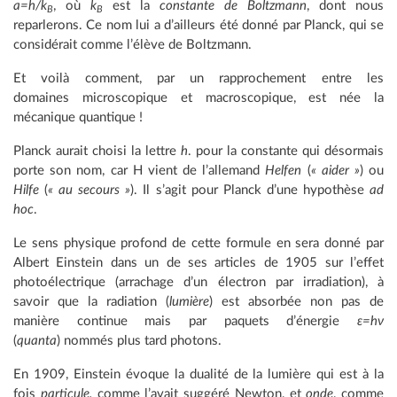
a=h/k
, où
k
est la
constante de Boltzmann
, dont nous
B
B
reparlerons. Ce nom lui a d’ailleurs été donné par Planck, qui se
considérait comme l’élève de Boltzmann.
Et voilà comment, par un rapprochement entre les
domaines microscopique et macroscopique, est née la
mécanique quantique !
Planck aurait choisi la lettre
h
. pour la constante qui désormais
porte son nom, car H vient de l’allemand
Helfen
(
« aider »
) ou
Hilfe
(
« au secours »
). Il s’agit pour Planck d’une hypothèse
ad
hoc
.
Le sens physique profond de cette formule en sera donné par
Albert Einstein dans un de ses articles de 1905 sur l’effet
photoélectrique (arrachage d’un électron par irradiation), à
savoir que la radiation (
lumière
) est absorbée non pas de
manière continue mais par paquets d’énergie
ε=hν
(
quanta
) nommés plus tard photons.
En 1909, Einstein évoque la dualité de la lumière qui est à la
fois
particule,
comme l’avait suggéré Newton, et
onde
, comme