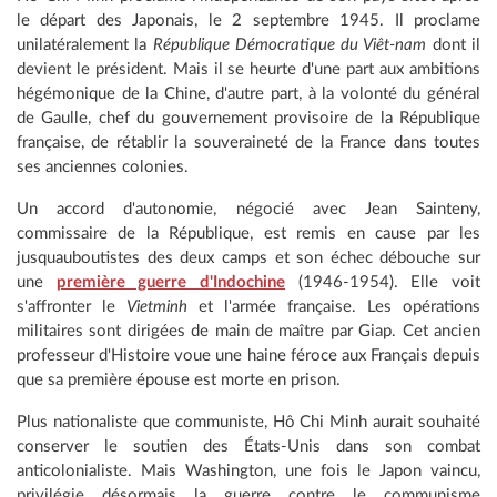
le départ des Japonais, le 2 septembre 1945. Il proclame
unilatéralement la
République Démocratique du Viêt-nam
dont il
devient le président. Mais il se heurte d'une part aux ambitions
hégémonique de la Chine, d'autre part, à la volonté du général
de Gaulle, chef du gouvernement provisoire de la République
française, de rétablir la souveraineté de la France dans toutes
ses anciennes colonies.
Un accord d'autonomie, négocié avec Jean Sainteny,
commissaire de la République, est remis en cause par les
jusquauboutistes des deux camps et son échec débouche sur
une
première guerre d'Indochine
(1946-1954). Elle voit
s'affronter le
Vietminh
et l'armée française. Les opérations
militaires sont dirigées de main de maître par Giap. Cet ancien
professeur d'Histoire voue une haine féroce aux Français depuis
que sa première épouse est morte en prison.
Plus nationaliste que communiste, Hô Chi Minh aurait souhaité
conserver le soutien des États-Unis dans son combat
anticolonialiste. Mais Washington, une fois le Japon vaincu,
privilégie désormais la guerre contre le communisme