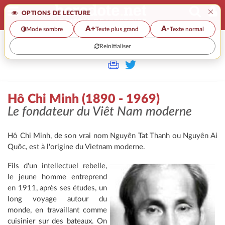
×
OPTIONS DE LECTURE
A+
A-
Mode sombre
Texte plus grand
Texte normal
Reinitialiser
>
Hô Chi Minh (1890 - 1969)
Le fondateur du Viêt Nam moderne
Hô Chi Minh, de son vrai nom Nguyên Tat Thanh ou Nguyên Ai
Quôc, est à l'origine du Vietnam moderne.
Fils d'un intellectuel rebelle,
le jeune homme entreprend
en 1911, après ses études, un
long voyage autour du
monde, en travaillant comme
cuisinier sur des bateaux. On