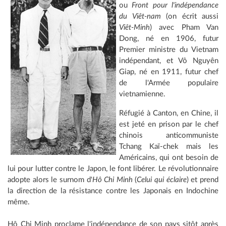
ou
Front pour l'indépendance
du Viêt-nam
(on écrit aussi
Viêt-Minh
) avec Pham Van
Dong, né en 1906, futur
Premier ministre du Vietnam
indépendant, et Vô Nguyên
Giap, né en 1911, futur chef
de l'Armée populaire
vietnamienne.
Réfugié à Canton, en Chine, il
est jeté en prison par le chef
chinois anticommuniste
Tchang Kaï-chek mais les
Américains, qui ont besoin de
lui pour lutter contre le Japon, le font libérer. Le révolutionnaire
adopte alors le surnom d'
Hô Chi Minh
(
Celui qui éclaire
) et prend
la direction de la résistance contre les Japonais en Indochine
même.
Hô Chi Minh proclame l'indépendance de son pays sitôt après