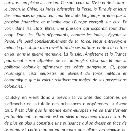
eux aussi en pleine ascension. Ce sont ceux de l’Asie et de l’Islam :
le Japon, la Chine, les Indes orientales, la Perse, la Turquie et leurs
descendances de jadis. Leur montée a été longtemps arrêtée par la
pression financière et militaire que l’Europe exerçait sur eux. Et
voici, dans les États libres, une pression qui disparaît tout d’un
coup. Dans les États dépendants, comme les Indes, l’Égypte, la
Perse, elle perd considérablement de sa force. Nous entrevoyons
même la possibilité d’un réveil total de ces nations et de leur entrée
en jeu dans la guerre mondiale. La Russie, l’Angleterre et la France
pourraient sortir affaiblies de cet imbroglio. C’est par là que la
politique coloniale affirmerait ses côtés dangereux. Et, pour
l’Allemagne, c’est peut-être un élément de force militaire et
économique, que la valeur relativement maigre de ses possessions
coloniales. »
Kautsky en vient donc à prévoir la volonté des colonies de
s’affranchir de la tutelle des puissances européennes :
« Avant
tout, il est clair que le monde extra-européen va se transformer
profondément. Le monde est en plein mouvement d’ascension. Et
de plus en plus il constitue une puissance qui se dresse en face de
l’Europe. Et cette montée va prendre une allure vertigineuse en