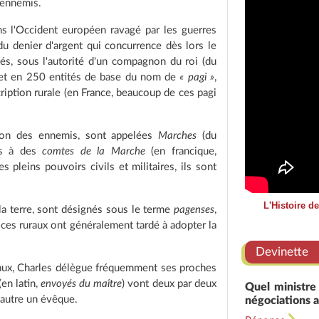
 ennemis.
ns l'Occident européen ravagé par les guerres
du denier d'argent qui concurrence dès lors le
és, sous l'autorité d'un compagnon du roi (du
 et en 250 entités de base du nom de
« pagi »
,
ription rurale (en France, beaucoup de ces pagi
sion des ennemis, sont appelées
Marches
(du
ées à des
comtes de la Marche
(en francique,
s pleins pouvoirs civils et militaires, ils sont
L'Histoire d
 la terre, sont désignés sous le terme
pagenses
,
r ces ruraux ont généralement tardé à adopter la
Devinette
caux, Charles délègue fréquemment ses proches
en latin,
envoyés du maître
) vont deux par deux
Quel ministre
l'autre un évêque.
négociations 