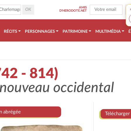
AMIS
D'HERODOTE.NET
RÉCITS
PERSONNAGES
PATRIMOINE
MULTIMÉDIA
É
42 - 814)
enouveau occidental
on abrégée
Télécharger 