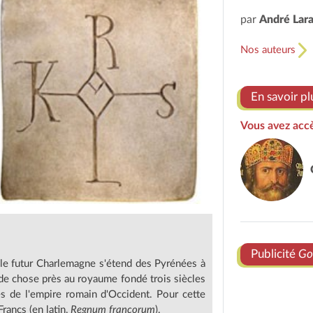
par
André Lar
Nos auteurs
En savoir pl
Vous avez accè
Publicité
Go
 le futur Charlemagne s'étend des Pyrénées à
 de chose près au royaume fondé trois siècles
nes de l'empire romain d'Occident. Pour cette
rancs (en latin,
Regnum francorum
).