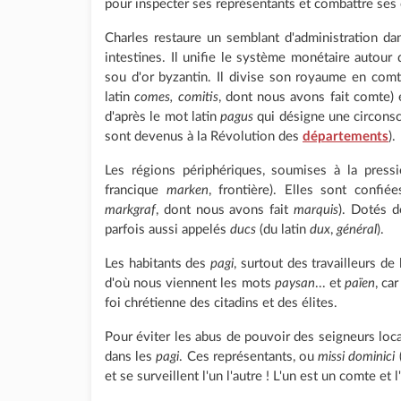
pour inspecter ses représentants et combattre ses
Charles restaure un semblant d'administration da
intestines. Il unifie le système monétaire autour 
sou d'or byzantin. Il divise son royaume en comt
latin
comes, comitis
, dont nous avons fait comte)
d'après le mot latin
pagus
qui désigne une circonsc
sont devenus à la Révolution des
départements
).
Les régions périphériques, soumises à la pres
francique
marken
, frontière). Elles sont confi
markgraf
, dont nous avons fait
marquis
). Dotés de
parfois aussi appelés
ducs
(du latin
dux
,
général
).
Les habitants des
pagi
, surtout des travailleurs de
d'où nous viennent les mots
paysan
... et
païen
, ca
foi chrétienne des citadins et des élites.
Pour éviter les abus de pouvoir des seigneurs lo
dans les
pagi
. Ces représentants, ou
missi dominici
(
et se surveillent l'un l'autre ! L'un est un comte et 