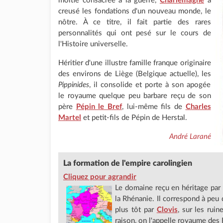
moitié consacrée à la guerre,
Charlemagne
a
creusé les fondations d'un nouveau monde, le
nôtre. À ce titre, il fait partie des rares
personnalités qui ont pesé sur le cours de
l'Histoire universelle.
Héritier d'une illustre famille franque originaire
des environs de Liège (Belgique actuelle), les
Pippinides
, il consolide et porte à son apogée
le royaume quelque peu barbare reçu de son
père
Pépin le Bref
, lui-même fils de
Charles
Martel
et petit-fils de Pépin de Herstal.
André Larané
La formation de l'empire carolingien
Cliquez pour agrandir
Le domaine reçu en héritage par
la Rhénanie. Il correspond à peu
plus tôt par
Clovis
, sur les rui
raison, on l'appelle royaume des F