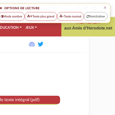
×
MOT DE PASSE
OPTIONS DE LECTURE
OUBLIÉ
A+
A-
Mode sombre
Texte plus grand
Texte normal
Reinitialiser
ADHÉRER
DUCATION
JEUX
aux Amis d'Herodote.net
le texte intégral (pdf)