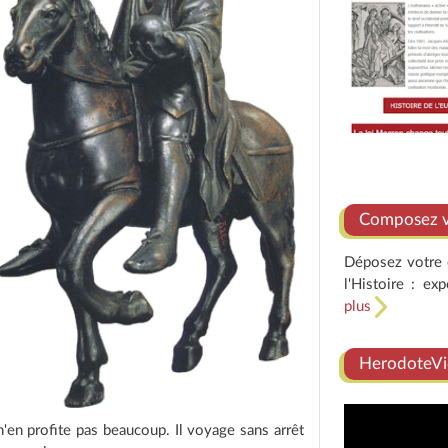
Composez vo
Déposez votre e
l'Histoire : ex
plus
HerodoteVi
'en profite pas beaucoup. Il voyage sans arrêt