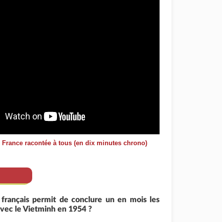
e France racontée à tous (en dix minutes chrono)
 français permit de conclure un en mois les
avec le Vietminh en 1954 ?