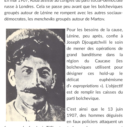
En mai 1907, Koba assiste au congrès du parti social-démocrate
russe à Londres. Cela se passe peu avant que les bolcheviques
groupés autour de Lénine ne rompent avec les autres sociaux-
démocrates, les
mencheviks
groupés autour de Martov.
Pour les besoins de la cause,
Lénine, peu après, confie à
Joseph Djougatchvili le soin
de mener des opérations de
grand banditisme dans la
région du Caucase (les
bolcheviques utilisent pour
désigner ces hold-up le
délicat euphémisme
d'
« expropriations »
). L'objectif
est de remplir les caisses du
parti bolchevique.
C'est ainsi que le 13 juin
1907, des hommes déguisés
en faux policiers attaquent un