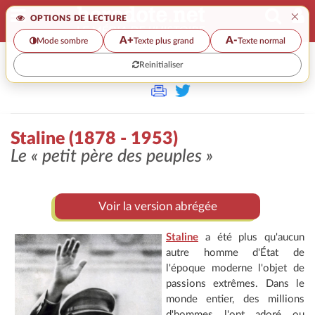
×
OPTIONS DE LECTURE
A+
A-
Mode sombre
Texte plus grand
Texte normal
Reinitialiser
>
Staline (1878 - 1953)
Le
« petit père des peuples »
Voir la version abrégée
Staline
a été plus qu'aucun
autre homme d'État de
l'époque moderne l'objet de
passions extrêmes. Dans le
monde entier, des millions
d'hommes l'ont adoré ou