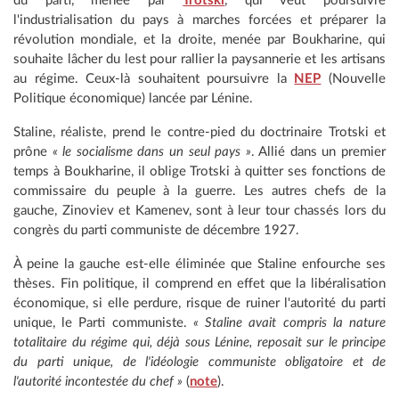
du parti, menée par
Trotski
, qui veut poursuivre
l'industrialisation du pays à marches forcées et préparer la
révolution mondiale, et la droite, menée par Boukharine, qui
souhaite lâcher du lest pour rallier la paysannerie et les artisans
au régime. Ceux-là souhaitent poursuivre la
NEP
(Nouvelle
Politique économique) lancée par Lénine.
Staline, réaliste, prend le contre-pied du doctrinaire Trotski et
prône
« le socialisme dans un seul pays »
. Allié dans un premier
temps à Boukharine, il oblige Trotski à quitter ses fonctions de
commissaire du peuple à la guerre. Les autres chefs de la
gauche, Zinoviev et Kamenev, sont à leur tour chassés lors du
congrès du parti communiste de décembre 1927.
À peine la gauche est-elle éliminée que Staline enfourche ses
thèses. Fin politique, il comprend en effet que la libéralisation
économique, si elle perdure, risque de ruiner l'autorité du parti
unique, le Parti communiste.
« Staline avait compris la nature
totalitaire du régime qui, déjà sous Lénine, reposait sur le principe
du parti unique, de l'idéologie communiste obligatoire et de
l'autorité incontestée du chef »
(
note
).