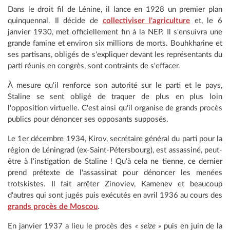
Dans le droit fil de Lénine, il lance en 1928 un premier plan
quinquennal. Il décide de
collectiviser l'agriculture
et, le 6
janvier 1930, met officiellement fin à la NEP. Il s'ensuivra une
grande famine et environ six millions de morts. Bouhkharine et
ses partisans, obligés de s'expliquer devant les représentants du
parti réunis en congrès, sont contraints de s'effacer.
À mesure qu'il renforce son autorité sur le parti et le pays,
Staline se sent obligé de traquer de plus en plus loin
l'opposition virtuelle. C'est ainsi qu'il organise de grands procès
publics pour dénoncer ses opposants supposés.
Le 1er décembre 1934, Kirov, secrétaire général du parti pour la
région de Léningrad (ex-Saint-Pétersbourg), est assassiné, peut-
être à l'instigation de Staline ! Qu'à cela ne tienne, ce dernier
prend prétexte de l'assassinat pour dénoncer les menées
trotskistes. Il fait arrêter Zinoviev, Kamenev et beaucoup
d'autres qui sont jugés puis exécutés en avril 1936 au cours des
grands procès de Moscou
.
En janvier 1937 a lieu le procès des
« seize »
puis en juin de la