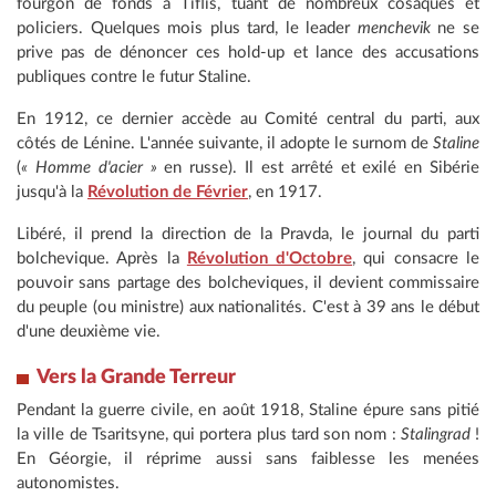
fourgon de fonds à Tiflis, tuant de nombreux cosaques et
policiers. Quelques mois plus tard, le leader
menchevik
ne se
prive pas de dénoncer ces hold-up et lance des accusations
publiques contre le futur Staline.
En 1912, ce dernier accède au Comité central du parti, aux
côtés de Lénine. L'année suivante, il adopte le surnom de
Staline
(
« Homme d'acier »
en russe). Il est arrêté et exilé en Sibérie
jusqu'à la
Révolution de Février
, en 1917.
Libéré, il prend la direction de la Pravda, le journal du parti
bolchevique. Après la
Révolution d'Octobre
, qui consacre le
pouvoir sans partage des bolcheviques, il devient commissaire
du peuple (ou ministre) aux nationalités. C'est à 39 ans le début
d'une deuxième vie.
Vers la Grande Terreur
Pendant la guerre civile, en août 1918, Staline épure sans pitié
la ville de Tsaritsyne, qui portera plus tard son nom :
Stalingrad
!
En Géorgie, il réprime aussi sans faiblesse les menées
autonomistes.