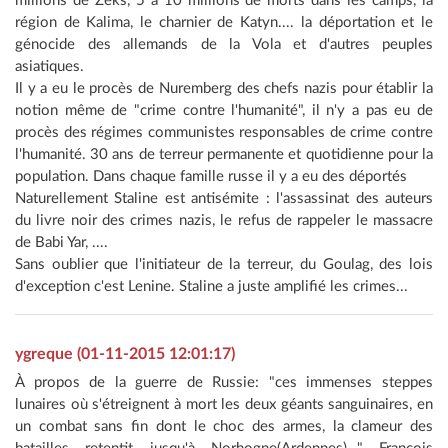
millions de Zeks, 5 à 10 millions de morts dans les camps, la
région de Kalima, le charnier de Katyn.... la déportation et le
génocide des allemands de la Vola et d'autres peuples
asiatiques.
Il y a eu le procès de Nuremberg des chefs nazis pour établir la
notion même de "crime contre l'humanité", il n'y a pas eu de
procès des régimes communistes responsables de crime contre
l'humanité. 30 ans de terreur permanente et quotidienne pour la
population. Dans chaque famille russe il y a eu des déportés
Naturellement Staline est antisémite : l'assassinat des auteurs
du livre noir des crimes nazis, le refus de rappeler le massacre
de Babi Yar, ....
Sans oublier que l'initiateur de la terreur, du Goulag, des lois
d'exception c'est Lenine. Staline a juste amplifié les crimes...
ygreque (01-11-2015 12:01:17)
À propos de la guerre de Russie: "ces immenses steppes
lunaires où s'étreignent à mort les deux géants sanguinaires, en
un combat sans fin dont le choc des armes, la clameur des