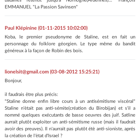
batailles retentit jusqu'à Norhogne(Ardennes)..." François
EMMANUEL "La Passion Savinsen"
Paul Klépinine (01-11-2015 10:02:00)
Koba, le premier pseudonyme de Staline, est en fait un
personnage du folklore géorgien. Le type même du bandit
généreux à la façon de Robin des bois.
lionelsit@gmail.com (03-08-2012 15:25:21)
Bonjour,
il faudrais être plus précis:
"Staline donne enfin libre cours à un antisémitisme viscéral"
Staline n'ètait pas anti-sémite(création du Birobijan) et s'il a
nommé quelques exécutants de basse oeuvres des juif. Satline
aurrait plutôt exploiter un anti-sémitisme russe (mais il faudrait
avoir des preuves). Il n'aurrait pas plutôt étè anti-sioniste, aprés
la création de l'ètat d'Israel ?