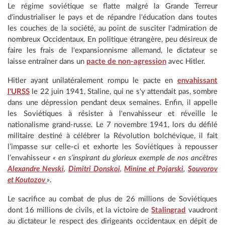
Le régime soviétique se flatte malgré la Grande Terreur
d'industrialiser le pays et de répandre l'éducation dans toutes
les couches de la société, au point de susciter l'admiration de
nombreux Occidentaux. En politique étrangère, peu désireux de
faire les frais de l'expansionnisme allemand, le dictateur se
laisse entraîner dans un
pacte de non-agression
avec Hitler.
Hitler ayant unilatéralement rompu le pacte en
envahissant
l'URSS
le 22 juin 1941, Staline, qui ne s'y attendait pas, sombre
dans une dépression pendant deux semaines. Enfin, il appelle
les Soviétiques à résister à l'envahisseur et réveille le
nationalisme grand-russe. Le 7 novembre 1941, lors du défilé
militaire destiné à célébrer la Révolution bolchévique, il fait
l’impasse sur celle-ci et exhorte les Soviétiques à repousser
l’envahisseur
« en s’inspirant du glorieux exemple de nos ancêtres
Alexandre Nevski
,
Dimitri Donskoi
,
Minine et Pojarski
,
Souvorov
et Koutozov
»
.
Le sacrifice au combat de plus de 26 millions de Soviétiques
dont 16 millions de civils, et la victoire de
Stalingrad
vaudront
au dictateur le respect des dirigeants occidentaux en dépit de