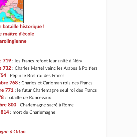
e bataille historique !
e maître d'école
carolingienne
e 719
: les Francs refont leur unité à Néry
e 732
: Charles Martel vainc les Arabes à Poitiers
 754
: Pépin le Bref roi des Francs
mbre 768
: Charles et Carloman rois des Francs
re 771
: le futur Charlemagne seul roi des Francs
78
: bataille de Roncevaux
bre 800
: Charlemagne sacré à Rome
r 814
: mort de Charlemagne
gne à Otton