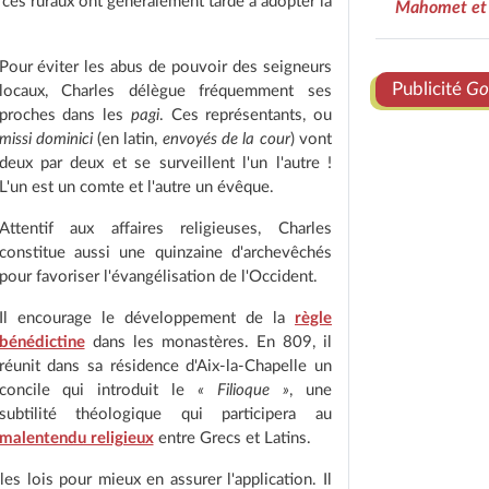
r ces ruraux ont généralement tardé à adopter la
Mahomet et
Pour éviter les abus de pouvoir des seigneurs
Publicité
Go
locaux, Charles délègue fréquemment ses
proches dans les
pagi
. Ces représentants, ou
missi dominici
(en latin,
envoyés de la cour
) vont
deux par deux et se surveillent l'un l'autre !
L'un est un comte et l'autre un évêque.
Attentif aux affaires religieuses, Charles
constitue aussi une quinzaine d'archevêchés
pour favoriser l'évangélisation de l'Occident.
Il encourage le développement de la
règle
bénédictine
dans les monastères. En 809, il
réunit dans sa résidence d'Aix-la-Chapelle un
concile qui introduit le
« Filioque »
, une
subtilité théologique qui participera au
malentendu religieux
entre Grecs et Latins.
les lois pour mieux en assurer l'application. Il