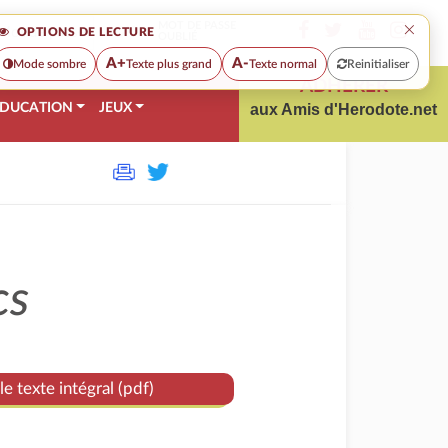
×
MOT DE PASSE
OPTIONS DE LECTURE
OUBLIÉ
A+
A-
Mode sombre
Texte plus grand
Texte normal
Reinitialiser
ADHÉRER
DUCATION
JEUX
aux Amis d'Herodote.net
cs
le texte intégral (pdf)