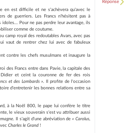
Réponse
te en est difficile et ne s'achèvera qu'avec le
rs de guerriers. Les Francs n'hésitent pas à
 idoles... Pour ne pas perdre leur avantage, ils
émobiliser comme de coutume.
 ou camp royal des redoutables Avars, avec pas
ui vaut de rentrer chez lui avec de fabuleux
ent contre les chefs musulmans et inaugure la
roi des Francs entre dans Pavie, la capitale des
 Didier et ceint la couronne de fer des rois
rancs et des Lombards »
. Il profite de l'occasion
oire d'entretenir les bonnes relations entre sa
rd, à la Noël 800, le pape lui confère le titre
nte, le vieux souverain s'est vu attribuer aussi
emagne
. Il s'agit d'une abréviation de
« Carolus,
avec
Charles le Grand
!