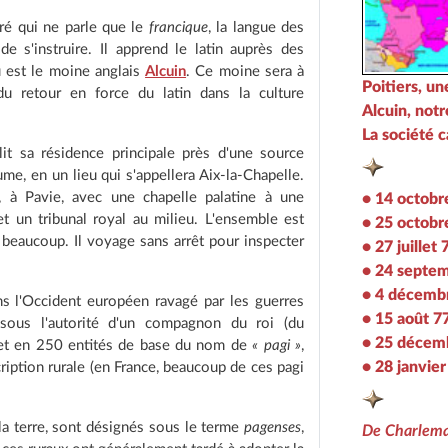
tré qui ne parle que le
francique
, la langue des
de s'instruire. Il apprend le latin auprès des
u est le moine anglais
Alcuin
. Ce moine sera à
Poitiers, un
u retour en force du latin dans la culture
Alcuin, notr
La société 
it sa résidence principale près d'une source
e, en un lieu qui s'appellera Aix-la-Chapelle.
s, à Pavie, avec une chapelle palatine à une
• 14 octobr
et un tribunal royal au milieu. L'ensemble est
• 25 octobr
 beaucoup. Il voyage sans arrêt pour inspecter
• 27 juillet
• 24 septe
• 4 décemb
ns l'Occident européen ravagé par les guerres
• 15 août 7
 sous l'autorité d'un compagnon du roi (du
• 25 décem
 et en 250 entités de base du nom de
« pagi »
,
• 28 janvie
ription rurale (en France, beaucoup de ces pagi
 la terre, sont désignés sous le terme
pagenses
,
De Charlema