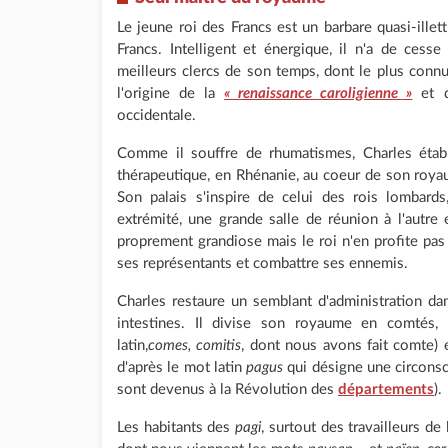
Le jeune roi des Francs est un barbare quasi-illet
Francs. Intelligent et énergique, il n'a de cesse 
meilleurs clercs de son temps, dont le plus conn
l'origine de la
« renaissance caroligienne »
et d
occidentale.
Comme il souffre de rhumatismes, Charles établ
thérapeutique, en Rhénanie, au coeur de son royaum
Son palais s'inspire de celui des rois lombard
extrémité, une grande salle de réunion à l'autre 
proprement grandiose mais le roi n'en profite pas
ses représentants et combattre ses ennemis.
Charles restaure un semblant d'administration da
intestines. Il divise son royaume en comtés,
latin,
comes, comitis
, dont nous avons fait comte)
d'après le mot latin
pagus
qui désigne une circonsc
sont devenus à la Révolution des
départements
).
Les habitants des
pagi
, surtout des travailleurs de