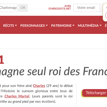
AMIS
D'HERODOTE.NET
RÉCITS
PERSONNAGES
PATRIMOINE
MULTIMÉDIA
É
1
agne seul roi des Fran
t pour son frère aîné
Charles
(29 ans) le début
s l'Histoire le surnom glorieux entre tous de
Télécharger 
ère
Charles Martel
. Leurs parents sont le roi
erthe au grand pied
par nos écoliers).