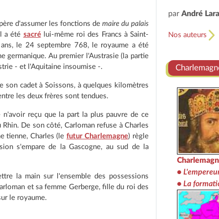
par
André Lar
père d'assumer les fonctions de
maire du palais
Il a été
sacré
lui-même roi des Francs à Saint-
Nos auteurs
 ans, le 24 septembre 768, le royaume a été
 germanique. Au premier l'Austrasie (la partie
trie - et l'Aquitaine insoumise -.
Charlemagne
de son cadet à Soissons, à quelques kilomètres
entre les deux frères sont tendues.
 n'avoir reçu que la part la plus pauvre de ce
u Rhin. De son côté, Carloman refuse à Charles
e tienne, Charles (le
futur Charlemagne
) règle
sion s'empare de la Gascogne, au sud de la
Charlemagn
•
L'empereu
ttre la main sur l'ensemble des possessions
•
La formati
Carloman et sa femme Gerberge, fille du roi des
sur le royaume.