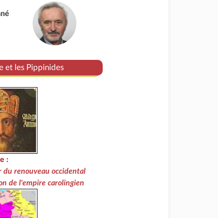
ané
 et les Pippinides
e :
r du renouveau occidental
on de l'empire carolingien