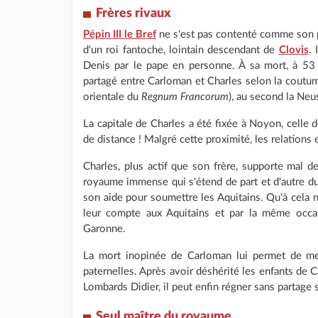
Frères rivaux
Pépin III le Bref
ne s'est pas contenté comme son 
d'un roi fantoche, lointain descendant de
Clovis
. 
Denis par le pape en personne. À sa mort, à 53
partagé entre Carloman et Charles selon la coutume
orientale du
Regnum Francorum
), au second la Neus
La capitale de Charles a été fixée à Noyon, celle 
de distance ! Malgré cette proximité, les relations 
Charles, plus actif que son frère, supporte mal de
royaume immense qui s'étend de part et d'autre d
son aide pour soumettre les Aquitains. Qu'à cela n
leur compte aux Aquitains et par la même occa
Garonne.
La mort inopinée de Carloman lui permet de me
paternelles. Après avoir déshérité les enfants de 
Lombards Didier, il peut enfin régner sans partage 
Seul
maître du royaume