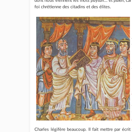
dont nous viennent les mots
paysan
... et
païen
, ca
foi chrétienne des citadins et des élites.
Charles légifère beaucoup. Il fait mettre par écrit 