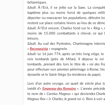
britanniques.
&bull: À l'Est, il se jette sur la Saxe. La conquê
baptême plus ou moins forcé de quelques millie
déporter ou massacrer les populations, détruire les
restent sur place certains hivers au lieu de se d
&bull: À l'Est encore, Charles fond sur le
« Ring »
,
moins de 15.000 combattants à cheval, ce qui l
trésors.
&bull: Au sud des Pyrénées, Charlemagne intervi
«
Reconquista
»
espagnole.
&bull: Le 16 juin 774, après un très long siège, le 
rois lombards (près de Milan). Il dépose le roi
lombards, prenant dès lors le titre de
« roi des F
pour effectuer son premier pèlerinage à Rome, hist
dynastie et le Saint-Siège (la résidence du pape).
Lors d'un autre voyage, un quart de siècle plus ta
inédit d'
«
Empereur des Romains
»
. L'année précéde
le nom de
« Carolus Magnus »
qui deviendra
Charl
Magnus Rex »
(
« Charles, le grand roi »
). Rien à voir 