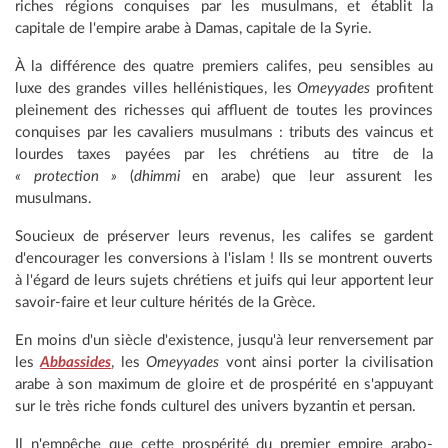
riches régions conquises par les musulmans, et établit la
capitale de l'empire arabe à Damas, capitale de la Syrie.
À la différence des quatre premiers califes, peu sensibles au
luxe des grandes villes hellénistiques, les
Omeyyades
profitent
pleinement des richesses qui affluent de toutes les provinces
conquises par les cavaliers musulmans : tributs des vaincus et
lourdes taxes payées par les chrétiens au titre de la
« protection »
(
dhimmi
en arabe) que leur assurent les
musulmans.
Soucieux de préserver leurs revenus, les califes se gardent
d'encourager les conversions à l'islam ! Ils se montrent ouverts
à l'égard de leurs sujets chrétiens et juifs qui leur apportent leur
savoir-faire et leur culture hérités de la Grèce.
En moins d'un siècle d'existence, jusqu'à leur renversement par
les
Abbassides
, les
Omeyyades
vont ainsi porter la civilisation
arabe à son maximum de gloire et de prospérité en s'appuyant
sur le très riche fonds culturel des univers byzantin et persan.
Il n'empêche que cette prospérité du premier empire arabo-