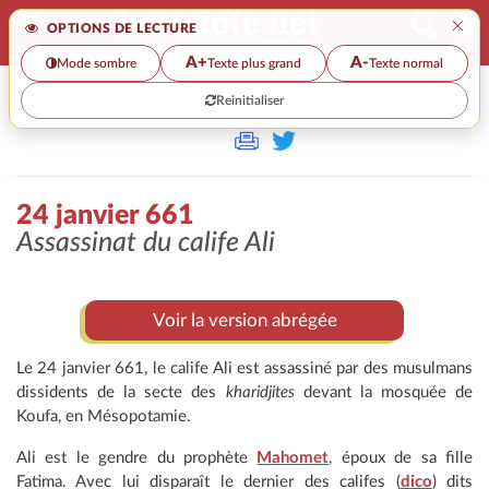
×
OPTIONS DE LECTURE
A+
A-
Mode sombre
Texte plus grand
Texte normal
Reinitialiser
>
24 janvier 661
Assassinat du calife Ali
Voir la version abrégée
Le 24 janvier 661, le calife Ali est assassiné par des musulmans
dissidents de la secte des
kharidjites
devant la mosquée de
Koufa, en Mésopotamie.
Ali est le gendre du prophète
Mahomet
, époux de sa fille
Fatima. Avec lui disparaît le dernier des califes (
dico
) dits