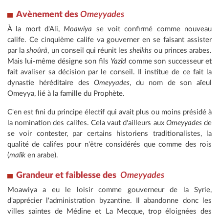
Avènement
des
Omeyyades
À la mort d'Ali,
Moawiya
se voit confirmé comme nouveau
calife. Ce cinquième calife va gouverner en se faisant assister
par la
shoûrâ
, un conseil qui réunit les
sheikhs
ou princes arabes.
Mais lui-même désigne son fils
Yazîd
comme son successeur et
fait avaliser sa décision par le conseil. Il institue de ce fait la
dynastie héréditaire des
Omeyyades
, du nom de son aïeul
Omeyya, lié à la famille du Prophète.
C'en est fini du principe électif qui avait plus ou moins présidé à
la nomination des califes. Cela vaut d'ailleurs aux
Omeyyades
de
se voir contester, par certains historiens traditionalistes, la
qualité de califes pour n'être considérés que comme des rois
(
malik
en arabe).
Grandeur et faiblesse des
Omeyyades
Moawiya a eu le loisir comme gouverneur de la Syrie,
d'apprécier l'administration byzantine. Il abandonne donc les
villes saintes de Médine et La Mecque, trop éloignées des