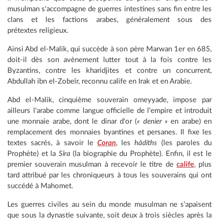
musulman s'accompagne de guerres intestines sans fin entre les
clans et les factions arabes, généralement sous des
prétextes religieux.
Ainsi Abd el-Malik, qui succède à son père Marwan 1er en 685,
doit-il dès son avènement lutter tout à la fois contre les
Byzantins, contre les kharidjites et contre un concurrent,
Abdullah ibn el-Zobeïr, reconnu calife en Irak et en Arabie.
Abd el-Malik, cinquième souverain omeyyade, impose par
ailleurs l'arabe comme langue officielle de l'empire et introduit
une monnaie arabe, dont le dinar d'or (
« denier »
en arabe) en
remplacement des monnaies byantines et persanes. Il fixe les
textes sacrés, à savoir le
Coran
, les
hâdiths
(les paroles du
Prophète) et la
Sîra
(la biographie du Prophète). Enfin, il est le
premier souverain musulman à recevoir le titre de
calife
, plus
tard attribué par les chroniqueurs à tous les souverains qui ont
succédé à Mahomet.
Les guerres civiles au sein du monde musulman ne s'apaisent
que sous la dynastie suivante, soit deux à trois siècles après la