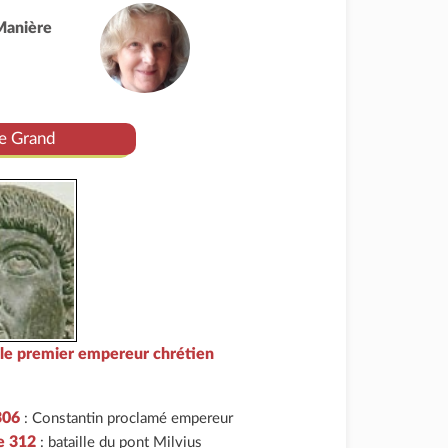
Manière
le Grand
 le premier empereur chrétien
 306
: Constantin proclamé empereur
e 312
: bataille du pont Milvius