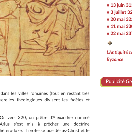
• 13 juin 31
• 3 juillet 3
• 20 mai 32
• 11 mai 33
• 22 mai 33
L'Antiquité t
Byzance
Publicité
Go
ans les villes romaines (tout en restant très
erelles théologiques divisent les fidèles et
Or, vers 320, un prêtre d'Alexandrie nommé
Arius s'est mis à prêcher une doctrine
hétérodoxe. Il professe que Jésus-Christ et le