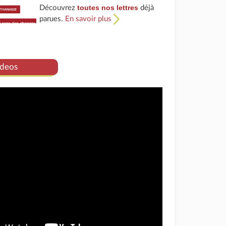
toutes nos lettres
Découvrez
déjà
parues.
En savoir plus
deos