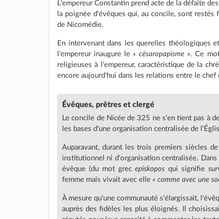
L'empereur Constantin prend acte de la défaite des a
la poignée d'évêques qui, au concile, sont restés 
de Nicomédie.
En intervenant dans les querelles théologiques e
l'empereur inaugure le
« césaropapisme »
. Ce mot
religieuses à l'empereur, caractéristique de la ch
encore aujourd'hui dans les relations entre le chef 
Évêques,
prêtres et clergé
Le concile de Nicée de 325 ne s'en tient pas à des
les bases d'une organisation centralisée de l'Égli
Auparavant, durant les trois premiers siècles de 
institutionnel ni d'organisation centralisée. Dan
évêque (du mot grec
episkopos
qui signifie
sur
femme mais vivait avec elle
« comme avec une soe
À mesure qu'une communauté s'élargissait, l'évê
auprès des fidèles les plus éloignés. Il choisiss