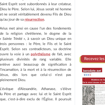
Saint Esprit sont subordonnés à leur créateur,
Dieu le Père. Selon lui, Jésus serait né homme
et ne serait véritablement devenu Fils de Dieu
qu'au jour de sa
résurrection
.
Arius met ainsi en cause l'un des fondements
de la religion chrétienne, le dogme de la
« Sainte Trinité »
, à savoir un Dieu unique en
trois personnes : le Père, le Fils et le Saint
Esprit. Selon ses contradicteurs, sa doctrine
ouvre la voie à un
polythéisme
de fait, avec
Recevez les
plusieurs divinités de rang variable. Elle
enlève aussi beaucoup de signification à
l'incarnation, à la mort et à la résurrection de
Jésus, dès lors que celui-ci n'est pas
pleinement Dieu.
L'évêque d'Alexandrie, Athanase, s'élève
du Père et partage avec lui et le Saint Esprit
e, c'est-à-dire exclu de l'Église. Il poursuit