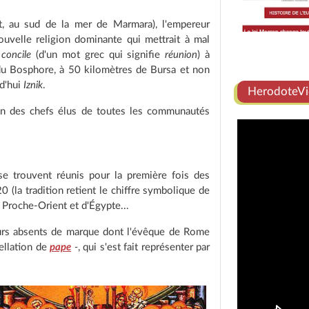
t, au sud de la mer de Marmara), l'empereur
ouvelle religion dominante qui mettrait à mal
n
concile
(d'un mot grec qui signifie
réunion
) à
e du Bosphore, à 50 kilomètres de Bursa et non
rd'hui
Iznik
.
HerodoteVi
ion des chefs élus de toutes les communautés
 se trouvent réunis pour la première fois des
0 (la tradition retient le chiffre symbolique de
 Proche-Orient et d'Égypte...
eurs absents de marque dont l'évêque de Rome
pellation de
pape
-
, qui s'est fait représenter par