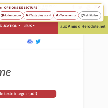
×
MOT DE PASSE
OPTIONS DE LECTURE
OUBLIÉ
A+
A-
Mode sombre
Texte plus grand
Texte normal
Reinitialiser
ADHÉRER
DUCATION
JEUX
aux Amis d'Herodote.net
sme
le texte intégral (pdf)