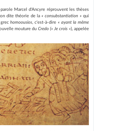
-parole Marcel d'Ancyre réprouvent les thèses
ion dite théorie de la
« consubstantiation »
qui
n grec
homoousios
, c'est-à-dire
« ayant la même
 nouvelle mouture du
Credo (« Je crois »
), appelée