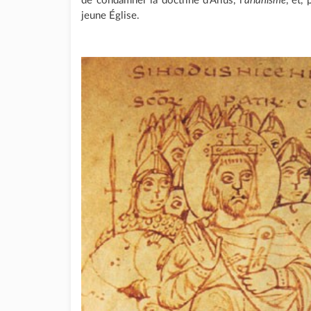
de condamner la doctrine d'Arius, l'
arianisme
, et,
jeune Église.