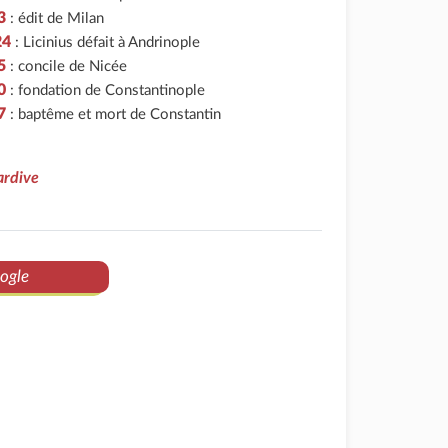
3
: édit de Milan
24
: Licinius défait à Andrinople
5
: concile de Nicée
0
: fondation de Constantinople
7
: baptême et mort de Constantin
ardive
ogle