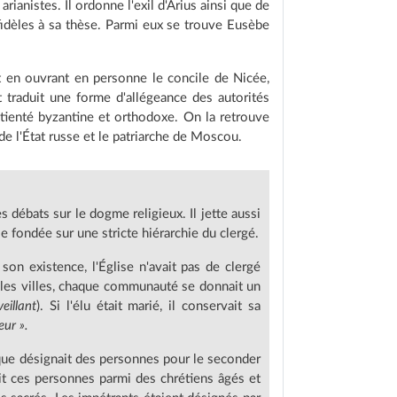
rianistes. Il ordonne l'exil d'Arius ainsi que de
fidèles à sa thèse. Parmi eux se trouve Eusèbe
t en ouvrant en personne le concile de Nicée,
 traduit une forme d'allégeance des autorités
rétienté byzantine et orthodoxe. On la retrouve
de l'État russe et le patriarche de Moscou.
 débats sur le dogme religieux. Il jette aussi
se fondée sur une stricte hiérarchie du clergé.
son existence, l'Église n'avait pas de clergé
s les villes, chaque communauté se donnait un
veillant
). Si l'élu était marié, il conservait sa
ur ».
que désignait des personnes pour le seconder
ait ces personnes parmi des chrétiens âgés et