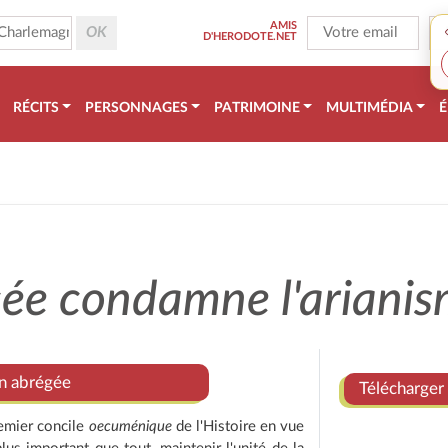
AMIS
D'HERODOTE.NET
RÉCITS
PERSONNAGES
PATRIMOINE
MULTIMÉDIA
É
cée condamne l'ariani
on abrégée
Télécharger 
remier concile
oecuménique
de l'Histoire en vue