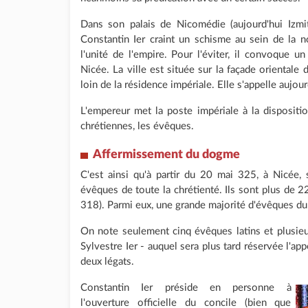
Dans son palais de Nicomédie (aujourd'hui Izmi
Constantin Ier craint un schisme au sein de la n
l'unité de l'empire. Pour l'éviter, il convoque u
Nicée. La ville est située sur la façade oriental
loin de la résidence impériale. Elle s'appelle aujou
L'empereur met la poste impériale à la disposit
chrétiennes, les évêques.
Affermissement du dogme
C'est ainsi qu'à partir du 20 mai 325, à Nicée,
évêques de toute la chrétienté. Ils sont plus de 22
318). Parmi eux, une grande majorité d'évêques du
On note seulement cinq évêques latins et plusi
Sylvestre Ier - auquel sera plus tard réservée l'ap
deux légats.
Constantin Ier préside en personne à
l'ouverture officielle du concile (bien que