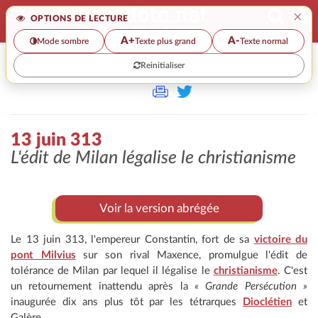
×
OPTIONS DE LECTURE
A+
A-
Mode sombre
Texte plus grand
Texte normal
Reinitialiser
>
13 juin 313
L'édit de Milan légalise le christianisme
Voir la version abrégée
Le 13 juin 313, l'empereur Constantin, fort de sa
victoire du
pont Milvius
sur son rival Maxence, promulgue l'édit de
tolérance de Milan par lequel il légalise le
christianisme
. C'est
un retournement inattendu après la
« Grande Persécution »
inaugurée dix ans plus tôt par les tétrarques
Dioclétien
et
Galère.