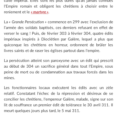
culte impérial. Elles sont les plus dures qu'ait jamais connues
l'Empire romain et obligent les chrétiens à choisir entre le
reniement et le
« martyre »
.
La
« Grande Persécution »
commence en 299 avec l'exclusion de
l'armée des soldats baptisés, ces derniers refusant en effet de
verser le sang ! Puis, de février 303 à février 304, quatre édits
impériaux inspirés à Dioclétien par Galère, lequel a plus que
quiconque les chrétiens en horreur, ordonnent de brûler les
livres saints et de raser les églises partout dans l'empire.
La persécution atteint son paroxysme avec un édit qui prescrit
au début de 304 un sacrifice général dans tout l'Empire, sous
peine de mort ou de condamnation aux travaux forcés dans les
mines.
Les fonctionnaires locaux exécutent les édits avec un zèle
relatif. Constatant l'échec de la répression et désireux de se
concilier les chrétiens, l'empereur Galère, malade, signe sur son
lit de souffrance un premier édit de tolérance le 30 avril 311. Il
meurt quelques jours plus tard, le 5 mai 311.