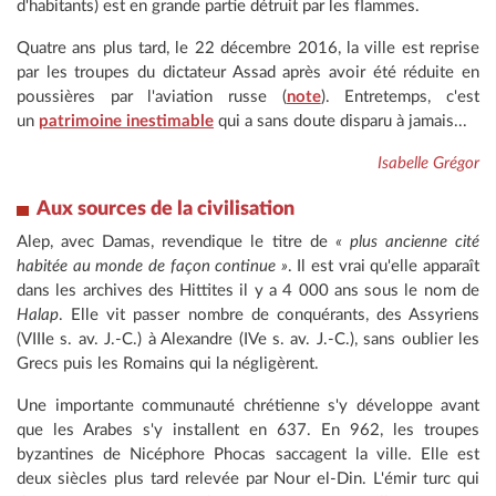
d'habitants) est en grande partie détruit par les flammes.
Quatre ans plus tard, le 22 décembre 2016, la ville est reprise
par les troupes du dictateur Assad après avoir été réduite en
poussières par l'aviation russe (
note
). Entretemps, c'est
un
patrimoine inestimable
qui a sans doute disparu à jamais...
Isabelle Grégor
Aux sources de la civilisation
Alep, avec Damas, revendique le titre de
« plus ancienne cité
habitée au monde de façon continue »
. Il est vrai qu'elle apparaît
dans les archives des Hittites il y a 4 000 ans sous le nom de
Halap
. Elle vit passer nombre de conquérants, des Assyriens
(VIIIe s. av. J.-C.) à Alexandre (IVe s. av. J.-C.), sans oublier les
Grecs puis les Romains qui la négligèrent.
Une importante communauté chrétienne s'y développe avant
que les Arabes s'y installent en 637. En 962, les troupes
byzantines de Nicéphore Phocas saccagent la ville. Elle est
deux siècles plus tard relevée par Nour el-Din. L'émir turc qui