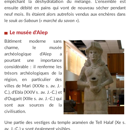
empêchant la déshydratation du mélange. L'ensemble est
ensuite débité en pains qui vont de nouveau sécher pendant
neuf mois. Ils étaient alors autrefois vendus aux enchères dans
le
souk as-Saboun
(
« marché du savon »
).
Le musée d'Alep
Bâtiment moderne sans
charme, le musée
archéologique d'Alep a
pourtant une importance
considérable : il renferme les
trésors archéologiques de la
région, en particulier des
villes de Mari (XXXe s. av. J.-
C.), d'Ebla (XXIV s. av. J.-C.) et
d'Ougarit (XIIIe s. av. J.-C.) qui
sont aux sources de la
civilisation.
Une partie des vestiges du temple araméen de Tell Halaf (Xe s.
av. J.-C.) y sont également visibles.