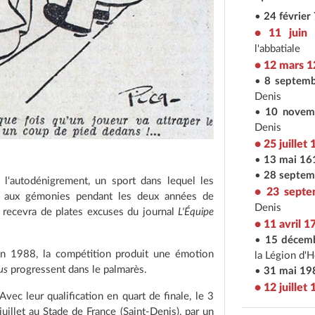
•
24 février
• 11 juin
l'abbatiale
• 12 mars 
•
8 septem
Denis
•
10 novem
Denis
• 25 juillet
•
13 mai 16
•
28 septem
l'autodénigrement, un sport dans lequel les
• 23 sept
ué aux gémonies pendant les deux années de
Denis
recevra de plates excuses du journal
L'Équipe
• 11 avril 1
•
15 décem
uin 1988, la compétition produit une émotion
la Légion d'
us
progressent dans le palmarès.
•
31 mai 19
• 12 juillet
Avec leur qualification en quart de finale, le 3
juillet au Stade de France (Saint-Denis), par un