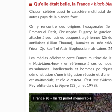
Qu'elle était belle, la France
« black-bla
Chacun célèbre aussi le caractère multiracial de
autres pays de la planète foot !
On y rencontre des origines hexagonales (le 
Emmanuel Petit, Christophe Dugarry, le gardien
attaché à ses racines basques), algériennes (Zinéd
antillaises (Lilian Thuram), kanakes ou néo-cal
(Youri Djorkaeff et Alain Boghossian), africaines (Ma
Les médias célèbrent cette France multiraciale i
« black-blanc-beur »
en référence à ses composan
musulmanes. Intellectuels et hommes politique
démonstration d'une intégration réussie et d'une
est multiraciale, et elle le restera. C'est une évidenc
Peyrefitte dans
Le Figaro
(13 juillet 1998).