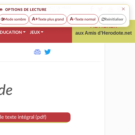
×
MOT DE PASSE
OPTIONS DE LECTURE
OUBLIÉ
A+
A-
Mode sombre
Texte plus grand
Texte normal
Reinitialiser
ADHÉRER
DUCATION
JEUX
aux Amis d'Herodote.net
de
le texte intégral (pdf)