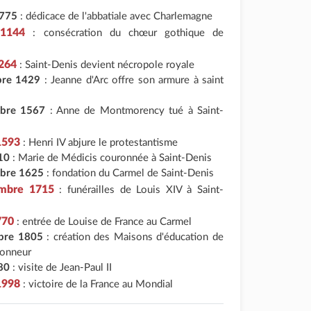
 775
: dédicace de l'abbatiale avec Charlemagne
 1144
: consécration du chœur gothique de
1264
: Saint-Denis devient nécropole royale
bre 1429
: Jeanne d'Arc offre son armure à saint
bre 1567
: Anne de Montmorency tué à Saint-
 1593
: Henri IV abjure le protestantisme
10
: Marie de Médicis couronnée à Saint-Denis
bre 1625
: fondation du Carmel de Saint-Denis
embre 1715
: funérailles de Louis XIV à Saint-
770
: entrée de Louise de France au Carmel
bre 1805
: création des Maisons d'éducation de
Honneur
80
: visite de Jean-Paul II
 1998
: victoire de la France au Mondial