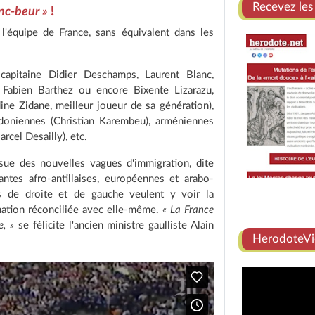
Recevez les
nc-beur »
!
 l'équipe de France, sans équivalent dans les
capitaine Didier Deschamps, Laurent Blanc,
 Fabien Barthez ou encore Bixente Lizarazu,
ine Zidane, meilleur joueur de sa génération),
édoniennes (Christian Karembeu), arméniennes
rcel Desailly), etc.
ssue des nouvelles vagues d'immigration, dite
tes afro-antillaises, européennes et arabo-
s de droite et de gauche veulent y voir la
 nation réconciliée avec elle-même.
« La France
e, »
se félicite l'ancien ministre gaulliste Alain
HerodoteVi