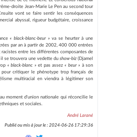
extrême-droite Jean-Marie Le Pen au second tour
 Ensuite vont se faire sentir les conséquences
rcial abyssal, rigueur budgétaire, croissance
rance
« black-blanc-beur »
va se heurter à une
trées par an à partir de 2002, 400 000 entrées
 racistes entre les différentes composantes de
, il se trouvera une vedette du
show-biz
(Djamel
trop
« black-blanc »
et pas assez
« beur »
à son
 pour critiquer le phénotype trop français de
isme multiracial en viendra à légitimer son
eau moment d'union nationale qui réconcilie le
thniques et sociales.
André Larané
Publié ou mis à jour le : 2024-06-26 17:29:36