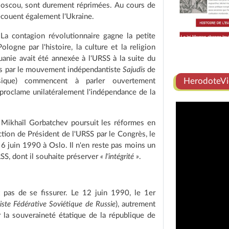
Moscou, sont durement réprimées. Au cours de
ecouent également l'Ukraine.
 contagion révolutionnaire gagne la petite
logne par l'histoire, la culture et la religion
uanie avait été annexée à l'URSS à la suite du
és par le mouvement indépendantiste
Sajudis
de
HerodoteVi
sique) commencent à parler ouvertement
proclame unilatéralement l'indépendance de la
 Mikhaïl Gorbatchev poursuit les réformes en
nction de Président de l'URSS par le Congrès, le
 6 juin 1990 à Oslo. Il n'en reste pas moins un
RSS, dont il souhaite préserver
« l'intégrité »
.
t pas de se fissurer. Le 12 juin 1990, le 1er
iste Fédérative Soviétique de Russie
), autrement
r la souveraineté étatique de la république de