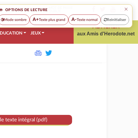
×
MOT DE PASSE
OPTIONS DE LECTURE
OUBLIÉ
A+
A-
Mode sombre
Texte plus grand
Texte normal
Reinitialiser
ADHÉRER
DUCATION
JEUX
aux Amis d'Herodote.net
le texte intégral (pdf)