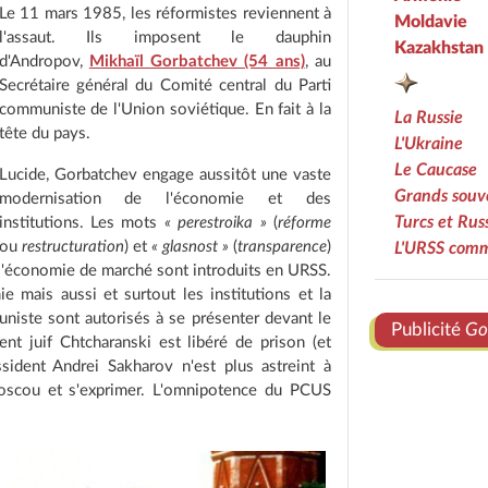
Le 11 mars 1985, les réformistes reviennent à
Moldavie
l'assaut. Ils imposent le dauphin
Kazakhstan
d'Andropov,
Mikhaïl Gorbatchev (54 ans)
, au
Secrétaire général du Comité central du Parti
communiste de l'Union soviétique. En fait à la
La Russie
tête du pays.
L'Ukraine
Le Caucase
Lucide, Gorbatchev engage aussitôt une vaste
Grands souve
modernisation de l'économie et des
Turcs et Rus
institutions. Les mots
« perestroika »
(
réforme
ou
restructuration
) et
« glasnost »
(
transparence
)
L'URSS com
l'économie de marché sont introduits en URSS.
e mais aussi et surtout les institutions et la
uniste sont autorisés à se présenter devant le
Publicité
Go
ent juif Chtcharanski est libéré de prison (et
ident Andrei Sakharov n'est plus astreint à
 Moscou et s'exprimer. L'omnipotence du PCUS