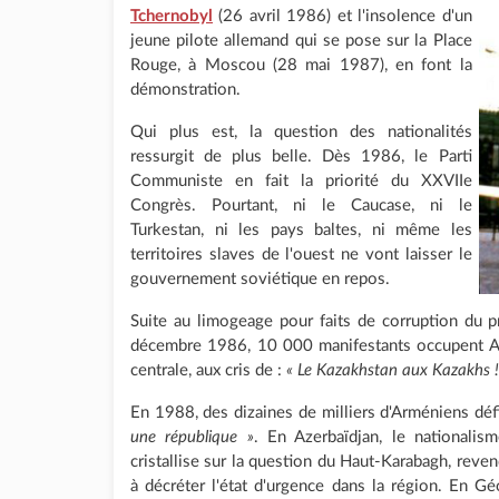
Tchernobyl
(26 avril 1986) et l'insolence d'un
jeune pilote allemand qui se pose sur la Place
Rouge, à Moscou (28 mai 1987), en font la
démonstration.
Qui plus est, la question des nationalités
ressurgit de plus belle. Dès 1986, le Parti
Communiste en fait la priorité du XXVIIe
Congrès. Pourtant, ni le Caucase, ni le
Turkestan, ni les pays baltes, ni même les
territoires slaves de l'ouest ne vont laisser le
gouvernement soviétique en repos.
Suite au limogeage pour faits de corruption du 
décembre 1986, 10 000 manifestants occupent Alm
centrale, aux cris de :
« Le Kazakhstan aux Kazakhs !
En 1988, des dizaines de milliers d'Arméniens défil
une république »
. En Azerbaïdjan, le nationalis
cristallise sur la question du Haut-Karabagh, reve
à décréter l'état d'urgence dans la région. En Gé