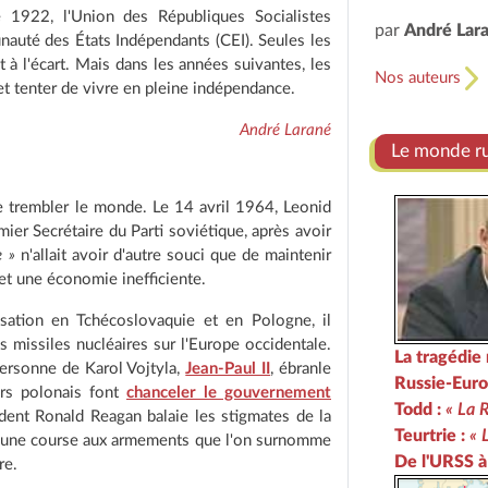
1922, l'Union des Républiques Socialistes
par
André Lar
auté des États Indépendants (CEI). Seules les
t à l'écart. Mais dans les années suivantes, les
Nos auteurs
et tenter de vivre en pleine indépendance.
André Larané
Le monde rus
e trembler le monde. Le 14 avril 1964, Leonid
ier Secrétaire du Parti soviétique, après avoir
e »
n'allait avoir d'autre souci que de maintenir
n et une économie inefficiente.
isation en Tchécoslovaquie et en Pologne, il
 missiles nucléaires sur l'Europe occidentale.
La tragédie 
personne de Karol Vojtyla,
Jean-Paul II
, ébranle
Russie-Euro
ers polonais font
chanceler le gouvernement
Todd :
« La 
ident Ronald Reagan balaie les stigmates de la
Teurtrie :
« 
ns une course aux armements que l'on surnomme
De l'URSS à
re.