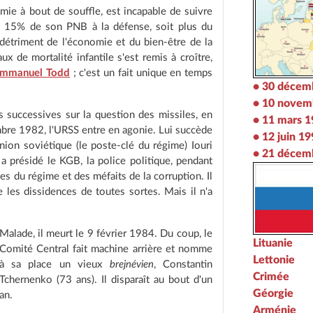
ie à bout de souffle, est incapable de suivre
de 15% de son PNB à la défense, soit plus du
 détriment de l'économie et du bien-être de la
x de mortalité infantile s'est remis à croître,
mmanuel Todd
; c'est un fait unique en temps
• 30 décem
• 10 novem
s successives sur la question des missiles, en
• 11 mars 
mbre 1982, l'URSS entre en agonie. Lui succède
• 12 juin 1
nion soviétique (le poste-clé du régime) Iouri
• 21 décem
 présidé le KGB, la police politique, pendant
s du régime et des méfaits de la corruption. Il
 les dissidences de toutes sortes. Mais il n'a
Malade, il meurt le 9 février 1984. Du coup, le
Lituanie
Comité Central fait machine arrière et nomme
Lettonie
à sa place un vieux
brejnévien
, Constantin
Crimée
Tchernenko (73 ans). Il disparaît au bout d'un
Géorgie
an.
Arménie