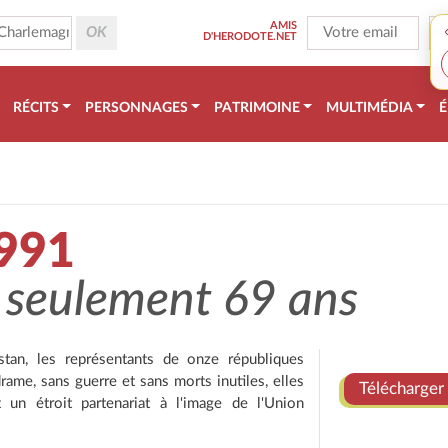
AMIS
D'HERODOTE.NET
RÉCITS
PERSONNAGES
PATRIMOINE
MULTIMÉDIA
É
991
 seulement 69 ans
an, les représentants de onze républiques
ame, sans guerre et sans morts inutiles, elles
Télécharger 
un étroit partenariat à l'image de l'Union