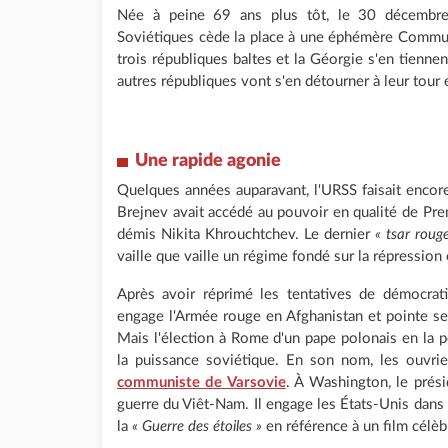
Née à peine 69 ans plus tôt, le 30 décembre 
Soviétiques cède la place à une éphémère Commun
trois républiques baltes et la Géorgie s'en tiennen
autres républiques vont s'en détourner à leur tour 
Une rapide agonie
Quelques années auparavant, l'URSS faisait encor
Brejnev avait accédé au pouvoir en qualité de Prem
démis Nikita Khrouchtchev. Le dernier
« tsar roug
vaille que vaille un régime fondé sur la répressio
Après avoir réprimé les tentatives de démocrat
engage l'Armée rouge en Afghanistan et pointe ses
Mais l'élection à Rome d'un pape polonais en la 
la puissance soviétique. En son nom, les ouvri
communiste de Varsovie
. À Washington, le prés
guerre du Viêt-Nam. Il engage les États-Unis da
la
« Guerre des étoiles »
en référence à un film célèb