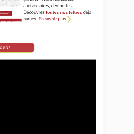
anniversaires, devinettes.
toutes nos lettres
Découvrez
déjà
parues.
En savoir plus
deos