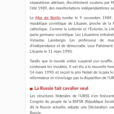
séparatisme abkhaze, discrètement soutenu par 
l'été 1989, des manifestations indépendantistes s
Le
Mur de Berlin
tombe le 9 novembre 1989. La
république soviétique de Lituanie, proche de la Po
catholique. Comme la Lettonie et l'Estonie, la Lit
pacte germano-soviétique. Les Lituaniens entraîn
Vytautas Lansbergis (un professeur de mu
d'indépendance et de démocratie. Leur Parlement 
Lituanie le 11 mars 1990.
Tandis que le monde entier suspend son souffle,
contenant les troubles. Il est élu à la nouvelle fo
14 mars 1990, et reçoit le prix Nobel de la paix le
réformateur et n'envisage pas la disparition de l'U
La
Russie fait cavalier seul
Les structures fédérales de l'URSS n'en finissen
Congrès du peuple de la RSFSR (
République Social
dit la Russie actuelle, adopte une Déclaration su
Russie.