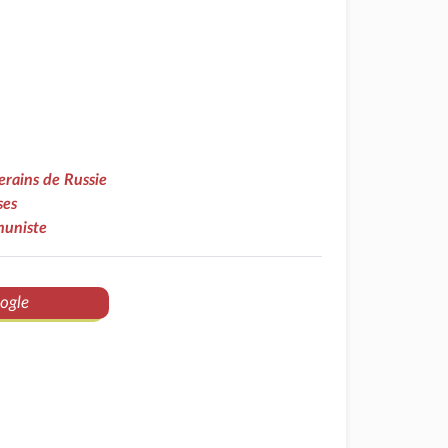
rains de Russie
ses
muniste
ogle