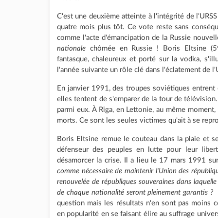
C'est une deuxième atteinte à l'intégrité de l'URSS
quatre mois plus tôt. Ce vote reste sans conséqu
comme l'acte d'émancipation de la Russie nouvel
nationale
chômée en Russie ! Boris Eltsine (
fantasque, chaleureux et porté sur la vodka, s'il
l'année suivante un rôle clé dans l'éclatement de l'
En janvier 1991, des troupes soviétiques entrent en 
elles tentent de s'emparer de la tour de télévisio
parmi eux. À Riga, en Lettonie, au même moment, 
morts. Ce sont les seules victimes qu'ait à se rep
Boris Eltsine remue le couteau dans la plaie et 
défenseur des peuples en lutte pour leur libe
désamorcer la crise. Il a lieu le 17 mars 1991 s
comme nécessaire de maintenir l'Union des républiqu
renouvelée de républiques souveraines dans laquelle 
de chaque nationalité seront pleinement garantis ? 
question mais les résultats n'en sont pas moins 
en popularité en se faisant élire au suffrage univer