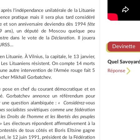
 après l'indépendance unilatérale de la Lituanie
ence pratique mais il sera plus tard considéré
le et son anniversaire deviendra dès 1994
fête
59 ans), un député de Moscou quelque peu
lustre dans le vote de la
Déclaration
. Il jouera
URSS...
Devinette
Lituanie. À Vilnius, la capitale, le 13 janvier,
Quel Savoyard 
n. Les Lituaniens résistent. On compte 14 morts
une autre intervention de l'Armée rouge fait 5
Réponse
rocher Mikhaïl Gorbatchev.
se pose en chef du courant démocratique et en
rté. Gorbatchev annonce un référendum pour
ur une question alambiquée :
« Considérez-vous
es socialistes soviétiques comme une fédération
les Droits de l'homme et les libertés des peuples
»
Les électeurs répondent affirmativement à la
contestés de tous côtés et Boris Eltsine gagne
sel, le 12 juin 1991, président de la Fédération