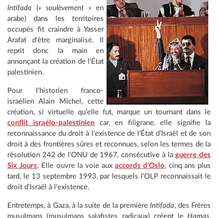
Intifada
(
« soulèvement »
en
arabe) dans les territoires
occupés fit craindre à Yasser
Arafat d'être marginalisé. Il
reprit donc la main en
annonçant la création de l'État
palestinien.
Pour l'historien franco-
israélien Alain Michel, cette
création, si virtuelle qu'elle fut, marque un tournant dans le
conflit israélo-palestinien
car, en filigrane, elle signifie la
reconnaissance du droit à l’existence de l’État d’Israël et de son
droit à des frontières sûres et reconnues, selon les termes de la
résolution 242 de l'ONU de 1967, consécutive à la
guerre des
Six Jours
. Elle ouvre la voie aux
accords d'Oslo
, cinq ans plus
tard, le 13 septembre 1993, par lesquels l'OLP reconnaissait le
droit d'Israël à l'existence.
Entretemps, à Gaza, à la suite de la première
Intifada
, des Frères
musulmans (musulmans salafistes radicaux) créent le
Hamas
,