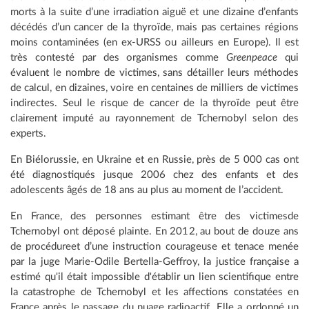
morts à la suite d’une irradiation aiguë et une dizaine d’enfants
décédés d’un cancer de la thyroïde, mais pas certaines régions
moins contaminées (en ex-URSS ou ailleurs en Europe). Il est
très contesté par des organismes comme
Greenpeace
qui
évaluent le nombre de victimes, sans détailler leurs méthodes
de calcul, en dizaines, voire en centaines de milliers de victimes
indirectes. Seul le risque de cancer de la thyroïde peut être
clairement imputé au rayonnement de Tchernobyl selon des
experts.
En Biélorussie, en Ukraine et en Russie, près de 5 000 cas ont
été diagnostiqués jusque 2006 chez des enfants et des
adolescents âgés de 18 ans au plus au moment de l’accident.
En France, des personnes estimant être des victimesde
Tchernobyl ont déposé plainte. En 2012, au bout de douze ans
de procédureet d’une instruction courageuse et tenace menée
par la juge Marie-Odile Bertella-Geffroy, la justice française a
estimé qu'il était impossible d'établir un lien scientifique entre
la catastrophe de Tchernobyl et les affections constatées en
France après le passage du nuage radioactif. Elle a ordonné un