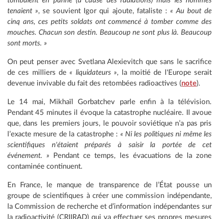
tombaient en panne (à cause des radiations) mais les hommes
tenaient »
, se souvient Igor qui ajoute, fataliste :
« Au bout de
cinq ans, ces petits soldats ont commencé à tomber comme des
mouches. Chacun son destin. Beaucoup ne sont plus là. Beaucoup
sont morts. »
On peut penser avec Svetlana Alexievitch que sans le sacrifice
de ces milliers de
« liquidateurs »
, la moitié de l'Europe serait
devenue invivable du fait des retombées radioactives (
note
).
Le 14 mai, Mikhaïl Gorbatchev parle enfin à la télévision.
Pendant 45 minutes il évoque la catastrophe nucléaire. Il avoue
que, dans les premiers jours, le pouvoir soviétique n’a pas pris
l’exacte mesure de la catastrophe :
« Ni les politiques ni même les
scientifiques n'étaient préparés à saisir la portée de cet
événement. »
Pendant ce temps, les évacuations de la zone
contaminée continuent.
En France, le manque de transparence de l’État pousse un
groupe de scientifiques à créer une commission indépendante,
la Commission de recherche et d’information indépendantes sur
la radioactivité (CRIIRAD) qui va effectuer ses propres mesures