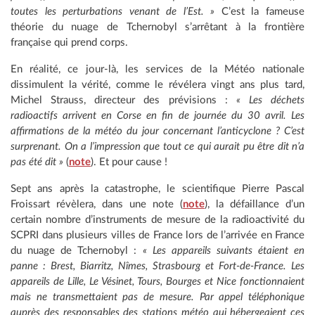
toutes les perturbations venant de l’Est. »
C’est la fameuse
théorie du nuage de Tchernobyl s’arrêtant à la frontière
française qui prend corps.
En réalité, ce jour-là, les services de la Météo nationale
dissimulent la vérité, comme le révélera vingt ans plus tard,
Michel Strauss, directeur des prévisions :
« Les déchets
radioactifs arrivent en Corse en fin de journée du 30 avril. Les
affirmations de la météo du jour concernant l’anticyclone ? C’est
surprenant. On a l’impression que tout ce qui aurait pu être dit n’a
pas été dit »
(
note
). Et pour cause !
Sept ans après la catastrophe, le scientifique Pierre Pascal
Froissart révèlera, dans une note (
note
), la défaillance d’un
certain nombre d’instruments de mesure de la radioactivité du
SCPRI dans plusieurs villes de France lors de l’arrivée en France
du nuage de Tchernobyl :
« Les appareils suivants étaient en
panne : Brest, Biarritz, Nîmes, Strasbourg et Fort-de-France. Les
appareils de Lille, Le Vésinet, Tours, Bourges et Nice fonctionnaient
mais ne transmettaient pas de mesure. Par appel téléphonique
auprès des responsables des stations météo qui hébergeaient ces