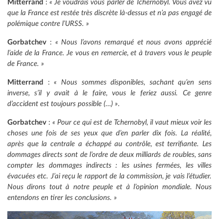
Mitterrand
:
« Je voudrais vous parler de Tchernobyl. Vous avez vu
que la France est restée très discrète là-dessus et n’a pas engagé de
polémique contre l’URSS. »
Gorbatchev
:
« Nous l’avons remarqué et nous avons apprécié
l’aide de la France. Je vous en remercie, et à travers vous le peuple
de France. »
Mitterrand
:
« Nous sommes disponibles, sachant qu’en sens
inverse, s’il y avait à le faire, vous le feriez aussi. Ce genre
d’accident est toujours possible (…) »
.
Gorbatchev
:
« Pour ce qui est de Tchernobyl, il vaut mieux voir les
choses une fois de ses yeux que d’en parler dix fois. La réalité,
après que la centrale a échappé au contrôle, est terrifiante. Les
dommages directs sont de l’ordre de deux milliards de roubles, sans
compter les dommages indirects : les usines fermées, les villes
évacuées etc. J’ai reçu le rapport de la commission, je vais l’étudier.
Nous dirons tout à notre peuple et à l’opinion mondiale. Nous
entendons en tirer les conclusions. »