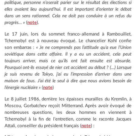
politique, personne n’oserait parier sur le résultat des élections si
elles avaient lieu aujourd’hui. Il est important d’orienter le débat
dans un sens rationnel. Cela ne doit pas conduire à un refus du
progrès… »
(
note
).
Le 17 juin, lors du sommet franco-allemand à Rambouillet,
Tchernobyl est à nouveau évoqué. Le chancelier Kohl confie
son embarras :
« Je ne comprends pas l’attitude qu’a eue l’Union
soviétique dans cette affaire. Il y a eu un accident, cela peut
toujours arriver, mais ce qu’ils ont fait ensuite est absurde.
Pourquoi ont-ils essayé de nier cet accident au début ? (…) Lorsque
je suis revenu de Tokyo, j’ai eu l’impression d’arriver dans une
maison de fous. J’ai été le seul à dire que nous avions besoin de
l’énergie nucléaire »
(
note
)
Le 8 juillet 1986, derrière les épaisses murailles du Kremlin, à
Moscou, Gorbatchev reçoit Mitterrand. Après avoir évoqué de
nombreuses questions, les deux hommes en viennent à
Tchernobyl à la fin de l’entretien, comme le raconte Jacques
Attali, conseiller du président français (
note
) :