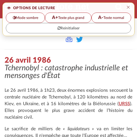
×
OPTIONS DE LECTURE
A+
A-
Mode sombre
Texte plus grand
Texte normal
Reinitialiser
>
26 avril 1986
Tchernobyl : catastrophe industrielle et
mensonges d'État
Le 26 avril 1986, à 1h23, deux énormes explosions secouent la
centrale nucléaire de Tchernobyl, à 120 kilomètres au nord de
Kiev, en Ukraine, et à 16 kilomètres de la Biélorussie (
URSS
).
Elles provoquent le plus grave accident de l’histoire du
nucléaire civil.
Le sacrifice de milliers de
« liquidateurs »
va en limiter les
conséquences. Il n'empêche que toute l'Europe est affectée...