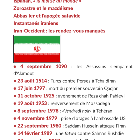
Ispahan,
« la moitié du monde »
Zoroastre et le mazdéisme
Abbas Ier et l'apogée safavide
Instantanés iraniens
Iran-Occident : les rendez-vous manqués
• 4 septembre 1090
: les Assassins s'emparent
d'Alamout
• 23 août 1514
: Turcs contre Perses à Tchaldiran
• 17 juin 1797
: mort du premier souverain Qadjar
• 31 octobre 1925
: avènement de Reza chah Pahlevi
• 19 août 1953
: renversement de Mossadegh
• 8 septembre 1978
:
«Vendredi noir»
à Téhéran
• 4 novembre 1979
: prise d'otages à l'ambassade US
• 22 septembre 1980
: Saddam Hussein attaque l'Iran
• 14 février 1989
: une
fatwa
contre Salman Rushdie