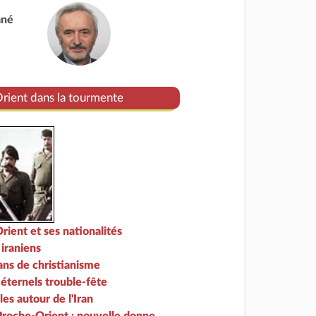
ané
ient dans la tourmente
ient et ses nationalités
 iraniens
ans de christianisme
 éternels trouble-fête
les autour de l'Iran
 Proche-Orient : nouvelle donne