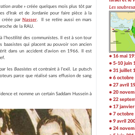
ration arabe »
créée quelques mois plus tôt par
Les soubres
 d'Irak et de Jordanie pour faire pièce à la
e créée par
Nasser
. Il se retire aussi en mars
proche de la RAU.
à l'hostilité des communistes. Il est à son tour
ts baasistes qui placent au pouvoir son ancien
périt dans un accident d'avion en 1966. Il est
• 16 mai 19
ef.
• 5-10 juin
 par les
Baasistes
et contraint à l'exil. Le putsch
• 31 juillet
teurs parce que réalisé sans effusion de sang
• 6 octobre
• 27 avril 1
• 20 novem
sidence et nomme un certain Saddam Hussein à
• 22 septe
• 17 janvie
• 7 octobre
• 9 avril 20
• 24 novem