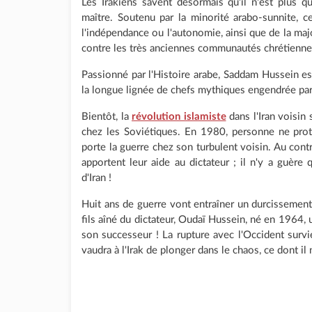
Les Irakiens savent désormais qu'il n'est plus 
maître. Soutenu par la minorité arabo-sunnite, c
l'indépendance ou l'autonomie, ainsi que de la majori
contre les très anciennes communautés chrétiennes 
Passionné par l'Histoire arabe, Saddam Hussein est
la longue lignée de chefs mythiques engendrée par 
Bientôt, la
révolution islamiste
dans l'Iran voisin
chez les Soviétiques. En 1980, personne ne pr
porte la guerre chez son turbulent voisin. Au cont
apportent leur aide au dictateur ; il n'y a guère 
d'Iran !
Huit ans de guerre vont entraîner un durcissement
fils aîné du dictateur, Oudaï Hussein, né en 1964
son successeur ! La rupture avec l'Occident surv
vaudra à l'Irak de plonger dans le chaos, ce dont il 