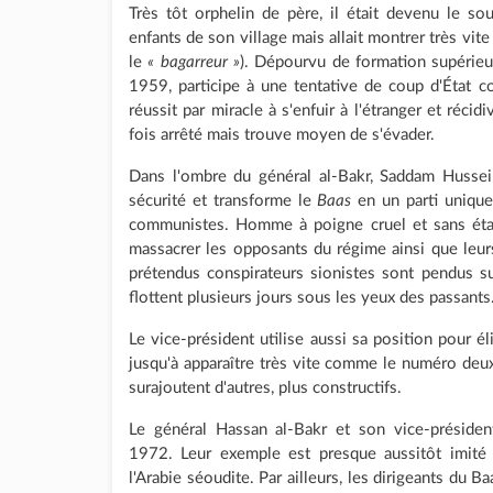
Très tôt orphelin de père, il était devenu le s
enfants de son village mais allait montrer très vit
le
« bagarreur »
). Dépourvu de formation supérieur
1959, participe à une tentative de coup d'État c
réussit par miracle à s'enfuir à l'étranger et récid
fois arrêté mais trouve moyen de s'évader.
Dans l'ombre du général al-Bakr, Saddam Hussei
sécurité et transforme le
Baas
en un parti unique,
communistes. Homme à poigne cruel et sans état 
massacrer les opposants du régime ainsi que leu
prétendus conspirateurs sionistes sont pendus s
flottent plusieurs jours sous les yeux des passants
Le vice-président utilise aussi sa position pour 
jusqu'à apparaître très vite comme le numéro deu
surajoutent d'autres, plus constructifs.
Le général Hassan al-Bakr et son vice-président
1972. Leur exemple est presque aussitôt imité 
l'Arabie séoudite. Par ailleurs, les dirigeants du 