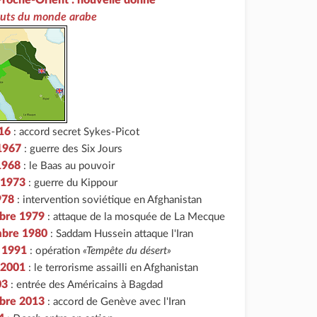
auts du monde arabe
16
: accord secret Sykes-Picot
 1967
: guerre des Six Jours
 1968
: le Baas au pouvoir
 1973
: guerre du Kippour
978
: intervention soviétique en Afghanistan
bre 1979
: attaque de la mosquée de La Mecque
mbre 1980
: Saddam Hussein attaque l'Iran
r 1991
: opération
«Tempête du désert»
 2001
: le terrorisme assailli en Afghanistan
03
: entrée des Américains à Bagdad
bre 2013
: accord de Genève avec l'Iran