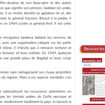
ouffre-douleur de son beau-père et des autres
e ce que signifie son prénom,
Saddam
(en arabe,
e, il se révèle bientôt un agitateur-né et, dès
ontre le général Kassem. Blessé à la jambe, il
ive en 1964 contre le général Aref. Il est cette
n réorganise tambour battant les services de
 avec une organisation calquée sur les partis
d'âme, il n'hésite pas à menacer, torturer et
Recevez les
rs femmes et leurs enfants. En 1969, quatorze
ur une grande place de Bagdad et leurs corps
.
éliminer sans ménagement ses rivaux potentiels
x du régime. Mais à ces aspects morbides s'en
 nationalisent les ressources pétrolières en
par les émirats arabes du Golfe persique et
Baas modernisent hardiment le pays et lancent la