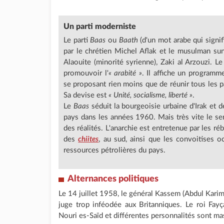
Un parti moderniste
Le parti
Baas
ou
Baath
(d'un mot arabe qui signi
par le chrétien Michel Aflak et le musulman sunn
Alaouite (minorité syrienne), Zaki al Arzouzi. Le
promouvoir l'
« arabité »
. Il affiche un programme 
se proposant rien moins que de réunir tous les 
Sa devise est
« Unité, socialisme, liberté »
.
Le
Baas
séduit la bourgeoisie urbaine d'Irak et 
pays dans les années 1960. Mais très vite le sen
des réalités. L'anarchie est entretenue par les r
des
chiites
, au sud, ainsi que les convoitises 
ressources pétrolières du pays.
Alternances politiques
Le 14 juillet 1958, le général Kassem (Abdul Karim
juge trop inféodée aux Britanniques. Le roi Fayçal
Nouri es-Saïd et différentes personnalités sont m