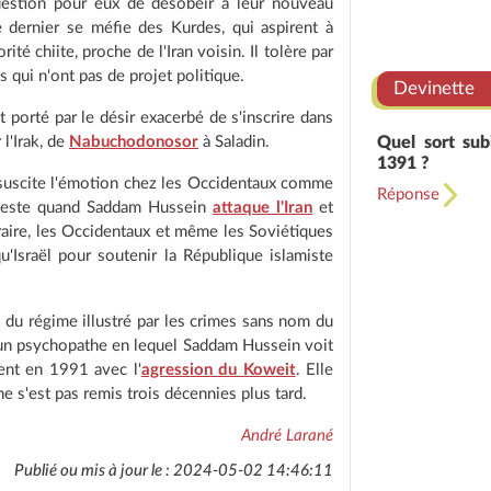
question pour eux de désobéir à leur nouveau
e dernier se méfie des Kurdes, qui aspirent à
té chiite, proche de l'Iran voisin. Il tolère par
qui n'ont pas de projet politique.
Devinette
 porté par le désir exacerbé de s'inscrire dans
Quel sort sub
l'Irak, de
Nabuchodonosor
à Saladin.
1391 ?
 suscite l'émotion chez les Occidentaux comme
Réponse
oteste quand Saddam Hussein
attaque l'Iran
et
raire, les Occidentaux et même les Soviétiques
qu'Israël pour soutenir la République islamiste
 du régime illustré par les crimes sans nom du
, un psychopathe en lequel Saddam Hussein voit
ient en 1991 avec l'
agression du Koweit
. Elle
ne s'est pas remis trois décennies plus tard.
André Larané
Publié ou mis à jour le : 2024-05-02 14:46:11