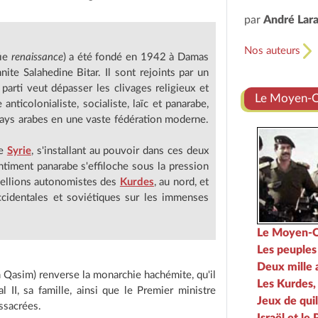
par
André Lar
Nos auteurs
fie
renaissance
) a été fondé en 1942 à Damas
ite Salahedine Bitar. Il sont rejoints par un
 parti veut dépasser les clivages religieux et
Le Moyen-Or
anticolonialiste, socialiste, laïc et panarabe,
pays arabes en une vaste fédération moderne.
de
Syrie
, s'installant au pouvoir dans ces deux
timent panarabe s'effiloche sous la pression
ébellions autonomistes des
Kurdes
, au nord, et
occidentales et soviétiques sur les immenses
Le Moyen-Or
Les peuples
Deux mille 
 Qasim) renverse la monarchie hachémite, qu'il
Les Kurdes,
 II, sa famille, ainsi que le Premier ministre
Jeux de quil
assacrées.
Israël et le