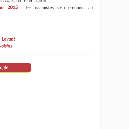
4
:
Daesh
entre en action
ier 2015
: les islamistes s'en prennent au
le Levant
voisins
ogle