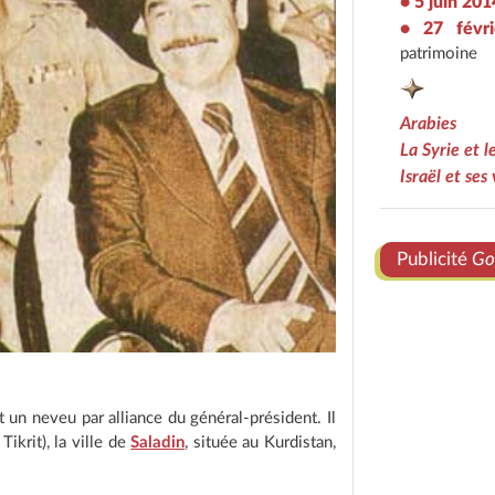
• 5 juin 201
• 27 févr
patrimoine
Arabies
La Syrie et 
Israël et ses 
Publicité
Go
 un neveu par alliance du général-président. Il
ikrit), la ville de
Saladin
, située au Kurdistan,