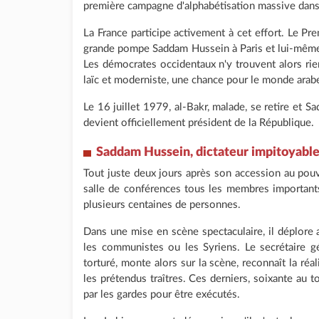
première campagne d'alphabétisation massive dans
La France participe activement à cet effort. Le Pre
grande pompe Saddam Hussein à Paris et lui-même 
Les démocrates occidentaux n'y trouvent alors rien 
laïc et moderniste, une chance pour le monde arab
Le 16 juillet 1979, al-Bakr, malade, se retire et Sa
devient officiellement président de la République.
Saddam Hussein,
dictateur impitoyabl
Tout juste deux jours après son accession au po
salle de conférences tous les membres importants
plusieurs centaines de personnes.
Dans une mise en scène spectaculaire, il déplore 
les communistes ou les Syriens. Le secrétaire g
torturé, monte alors sur la scène, reconnaît la ré
les prétendus traîtres. Ces derniers, soixante au to
par les gardes pour être exécutés.