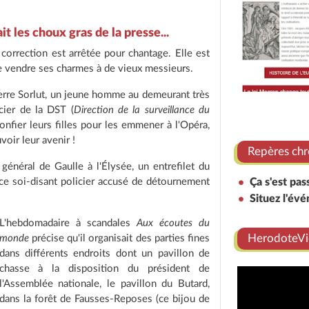
t les choux gras de la presse...
orrection est arrêtée pour chantage. Elle est
e vendre ses charmes à de vieux messieurs.
ierre Sorlut, un jeune homme au demeurant très
cier de la DST (
Direction de la surveillance du
confier leurs filles pour les emmener à l'Opéra,
voir leur avenir !
Repères chr
général de Gaulle à l'Élysée, un entrefilet du
e soi-disant policier accusé de détournement
Ça s'est pas
Situez l'év
L'hebdomadaire à scandales
Aux écoutes du
HerodoteVi
monde
précise qu'il organisait des parties fines
dans différents endroits dont un pavillon de
chasse à la disposition du président de
l'Assemblée nationale, le pavillon du Butard,
dans la forêt de Fausses-Reposes (ce bijou de