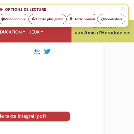
×
MOT DE PASSE
OPTIONS DE LECTURE
OUBLIÉ
A+
A-
Mode sombre
Texte plus grand
Texte normal
Reinitialiser
ADHÉRER
DUCATION
JEUX
aux Amis d'Herodote.net
le texte intégral (pdf)