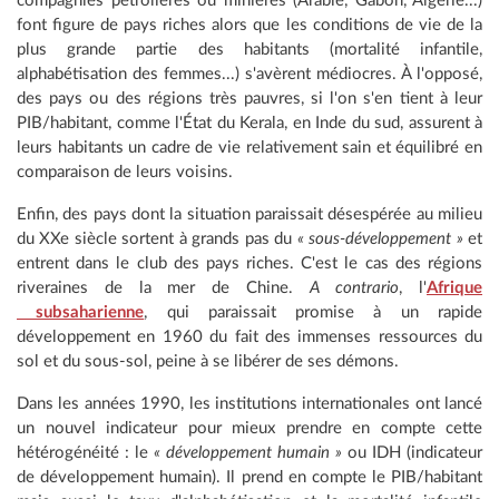
compagnies pétrolières ou minières (Arabie, Gabon, Algérie...)
font figure de pays riches alors que les conditions de vie de la
plus grande partie des habitants (mortalité infantile,
alphabétisation des femmes...) s'avèrent médiocres. À l'opposé,
des pays ou des régions très pauvres, si l'on s'en tient à leur
PIB/habitant, comme l'État du Kerala, en Inde du sud, assurent à
leurs habitants un cadre de vie relativement sain et équilibré en
comparaison de leurs voisins.
Enfin, des pays dont la situation paraissait désespérée au milieu
du XXe siècle sortent à grands pas du
« sous-développement »
et
entrent dans le club des pays riches. C'est le cas des régions
riveraines de la mer de Chine.
A contrario
, l'
Afrique
subsaharienne
, qui paraissait promise à un rapide
développement en 1960 du fait des immenses ressources du
sol et du sous-sol, peine à se libérer de ses démons.
Dans les années 1990, les institutions internationales ont lancé
un nouvel indicateur pour mieux prendre en compte cette
hétérogénéité : le
« développement humain »
ou IDH (indicateur
de développement humain). Il prend en compte le PIB/habitant