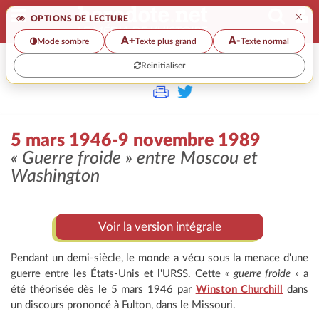
×
OPTIONS DE LECTURE
A+
A-
Mode sombre
Texte plus grand
Texte normal
Reinitialiser
>
5 mars 1946-9 novembre 1989
« Guerre froide »
entre Moscou et
Washington
Voir la version intégrale
Pendant un demi-siècle, le monde a vécu sous la menace d'une
guerre entre les États-Unis et l'URSS. Cette
« guerre froide »
a
été théorisée dès le 5 mars 1946 par
Winston Churchill
dans
un discours prononcé à Fulton, dans le Missouri.