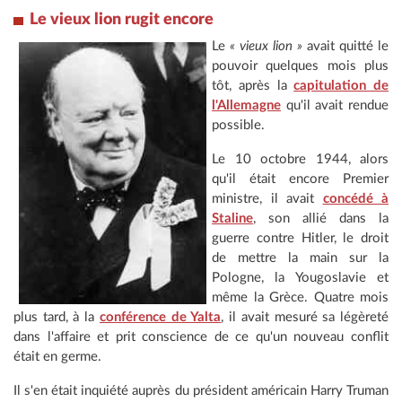
Le vieux lion rugit encore
Le
« vieux lion »
avait quitté le
pouvoir quelques mois plus
tôt, après la
capitulation de
l'Allemagne
qu'il avait rendue
possible.
Le 10 octobre 1944, alors
qu'il était encore Premier
ministre, il avait
concédé à
Staline
, son allié dans la
guerre contre Hitler, le droit
de mettre la main sur la
Pologne, la Yougoslavie et
même la Grèce. Quatre mois
plus tard, à la
conférence de Yalta
, il avait mesuré sa légèreté
dans l'affaire et prit conscience de ce qu'un nouveau conflit
était en germe.
Il s'en était inquiété auprès du président américain Harry Truman