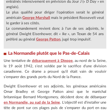
entraînés intensivement en prévision du Jour
J
(
« D Day »
en
anglais).
Le plus qualifié pour diriger l'opération serait le général
américain
George Marshall
mais le président Roosevelt veut
le garder à ses côtés.
Le commandement revient donc à l'un de ses adjoints, le
général Dwight Eisenhower, dit
« Ike »
, un Texan de 54 ans
préféré au général
George Patton
, jugé trop impulsif.
La Normandie plutôt que le Pas-de-Calais
Une tentative de
débarquement à Dieppe
, au nord de la Seine,
le 19 août 1942, s'est soldée par le sacrifice d'une division
canadienne. Ce drame a prouvé qu'il était vain de vouloir
s'emparer des grands ports du Nord de la France.
Dwight Eisenhower et ses adjoints, les généraux américains
Omar Bradley et George Patton ainsi que le maréchal
britannique Bernard Montgomery, décident donc de débarquer
en Normandie, au sud de la Seine
. L'objectif est d'installer une
tête de pont sur ces plages puis de s'emparer du port en eau