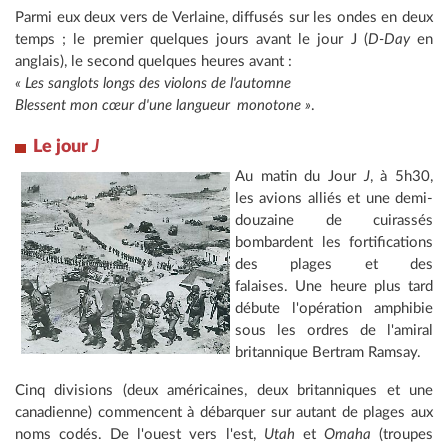
Parmi eux deux vers de Verlaine, diffusés sur les ondes en deux
temps ; le premier quelques jours avant le jour J (
D-Day
en
anglais), le second quelques heures avant :
« Les sanglots longs des violons de l'automne
Blessent mon cœur d'une langueur
monotone »
.
Le jour
J
Au matin du Jour
J
, à 5h30,
les avions alliés et une demi-
douzaine de cuirassés
bombardent les fortifications
des plages et des
falaises. Une heure plus tard
débute l'opération amphibie
sous les ordres de l'amiral
britannique Bertram Ramsay.
Cinq divisions (deux américaines, deux britanniques et une
canadienne) commencent à débarquer sur autant de plages aux
noms codés. De l'ouest vers l'est,
Utah
et
Omaha
(troupes