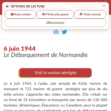
×
OPTIONS DE LECTURE
A+
A-
Mode sombre
Texte plus grand
Texte normal
Reinitialiser
>
6 juin 1944
Le Débarquement de Normandie
Voir la version abrégée
Le 6 juin 1944, à l'aube, une armada de 4266 navires de
transport et 722 navires de guerre protégée par plus de dix
mille avions s'approche des côtes normandes. Elle s'étale sur
un front de 35 kilomètres et transporte pas moins de 130 000
hommes, Britanniques, Étasuniens ou Canadiens pour la plupart
(c'est un peu moins de combattants que lors du
débarquement