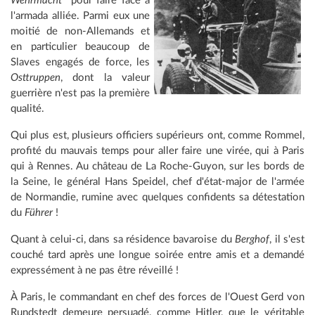
Wehrmacht
pour faire face à
l'armada alliée. Parmi eux une
moitié de non-Allemands et
en particulier beaucoup de
Slaves engagés de force, les
Osttruppen
, dont la valeur
guerrière n'est pas la première
qualité.
Qui plus est, plusieurs officiers supérieurs ont, comme Rommel,
profité du mauvais temps pour aller faire une virée, qui à Paris
qui à Rennes. Au château de La Roche-Guyon, sur les bords de
la Seine, le général Hans Speidel, chef d'état-major de l'armée
de Normandie, rumine avec quelques confidents sa détestation
du
Führer
!
Quant
à celui-ci, dans sa résidence bavaroise du
Berghof
, il s'est
couché tard après une longue soirée entre amis et a demandé
expressément à ne pas être réveillé !
À Paris, le commandant en chef des forces de l'Ouest Gerd von
Rundstedt demeure persuadé, comme Hitler, que le véritable