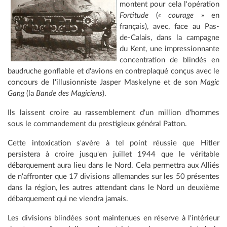
montent pour cela l'opération
Fortitude
(
« courage »
en
français), avec, face au Pas-
de-Calais, dans la campagne
du Kent, une impressionnante
concentration de blindés en
baudruche gonflable et d'avions en contreplaqué conçus avec le
concours de l'illusionniste Jasper Maskelyne et de son
Magic
Gang
(la
Bande des Magiciens
).
Ils laissent croire au rassemblement d'un million d'hommes
sous le commandement du prestigieux général Patton.
Cette intoxication s'avère à tel point réussie que Hitler
persistera à croire jusqu'en juillet 1944 que le véritable
débarquement aura lieu dans le Nord. Cela permettra aux Alliés
de n'affronter que 17 divisions allemandes sur les 50 présentes
dans la région, les autres attendant dans le Nord un deuxième
débarquement qui ne viendra jamais.
Les divisions blindées sont maintenues en réserve à l'intérieur