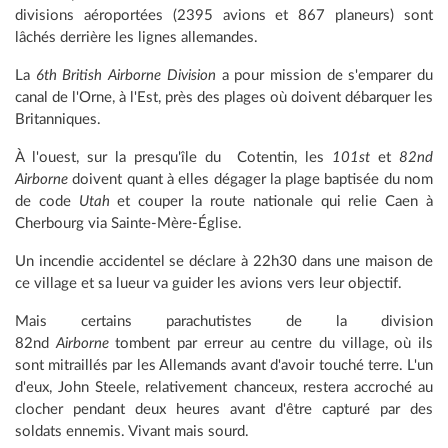
divisions aéroportées (2395 avions et 867 planeurs) sont
lâchés derrière les lignes allemandes.
La
6th British Airborne Division
a pour mission de s'emparer du
canal de l'Orne, à l'Est, près des plages où doivent débarquer les
Britanniques.
À l'ouest, sur la presqu'île du
Cotentin, les
101st
et
82nd
Airborne
doivent quant à elles dégager la plage baptisée du nom
de code
Utah
et couper la route nationale qui relie Caen à
Cherbourg via Sainte-Mère-Église.
Un incendie accidentel se déclare à 22h30 dans une maison de
ce village et sa lueur va guider les avions vers leur objectif.
Mais certains parachutistes de la division
82nd
Airborne
tombent par erreur au centre du village, où ils
sont mitraillés par les Allemands avant d'avoir touché terre. L'un
d'eux, John Steele, relativement chanceux, restera accroché au
clocher pendant deux heures avant d'être capturé par des
soldats ennemis. Vivant mais sourd.