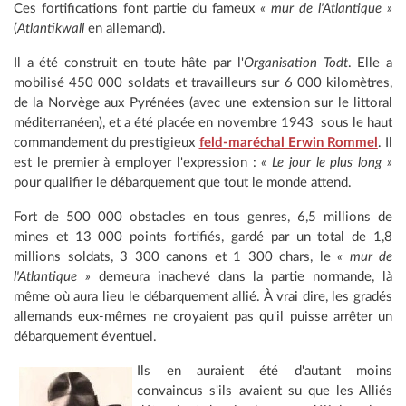
Ces fortifications font partie du fameux
« mur de l'Atlantique »
(
Atlantikwall
en allemand).
Il a été
construit en toute hâte par l'
Organisation Todt
. Elle a
mobilisé 450 000 soldats et travailleurs sur 6 000 kilomètres,
de la Norvège aux Pyrénées (avec une extension sur le littoral
méditerranéen), et a été placée en novembre 1943 sous le haut
commandement du prestigieux
feld-maréchal Erwin Rommel
. Il
est le premier à employer l'expression :
« Le jour le plus long »
pour qualifier le débarquement que tout le monde attend.
Fort de 500 000 obstacles en tous genres, 6,5 millions de
mines et 13 000 points fortifiés, gardé par un total de 1,8
millions soldats, 3 300 canons et 1 300 chars, le
« mur de
l'Atlantique »
demeura inachevé dans la partie normande, là
même où aura lieu le débarquement allié. À vrai dire, les gradés
allemands eux-mêmes ne croyaient pas qu'il puisse arrêter un
débarquement éventuel.
Ils en auraient été d'autant moins
convaincus s'ils avaient su que les Alliés