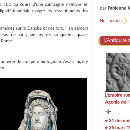
rs 180 au cours d'une campagne militaire en
par
Fabienne 
ignité impériale malgré les ressentiments des
Nos auteurs
rmaines sur le Danube et dès lors, il se gardera
 plus de cinq siècles de conquêtes quasi-
L'Antiquité 
e Rome.
ouvoir de son père biologique. Avant lui, il y
en.
L'empire rom
Agonie de l
• 31 décem
• 26 mars 1