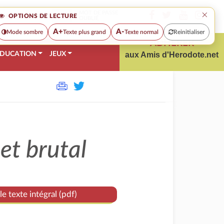
×
MOT DE PASSE
OPTIONS DE LECTURE
OUBLIÉ
A+
A-
Mode sombre
Texte plus grand
Texte normal
Reinitialiser
ADHÉRER
DUCATION
JEUX
aux Amis d'Herodote.net
et brutal
le texte intégral (pdf)