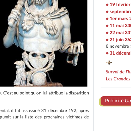
• 19 févrie
• septembr
• 1er mars 
• 11 mai 33
• 22 mai 33
• 21 juin 36
8 novembre 3
• 31 décem
Survol de l'
Les Grandes 
 C'est au point qu'on lui attribue la disparition
Publicité
Go
ental, il fut assassiné 31 décembre 192, après
urait sur la liste des prochaines victimes de