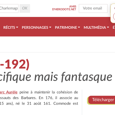
AMIS
D'HERODOTE.NET
RÉCITS
PERSONNAGES
PATRIMOINE
MULTIMÉDIA
É
-192)
ifique mais fantasque 
rc Aurèle
peine à maintenir la cohésion de
 assauts des Barbares. En 176, il associe au
Télécharger 
(15 ans), né le 31 août 161. Commode est