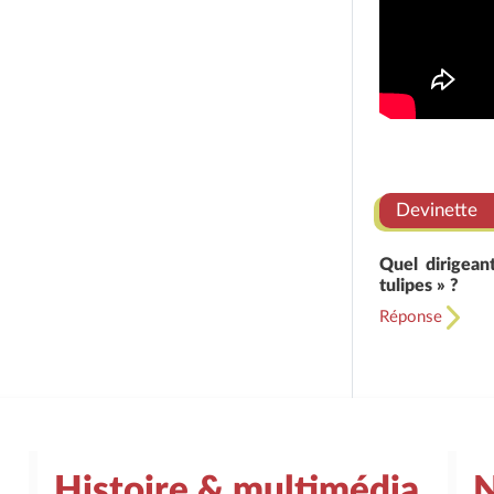
Devinette
Quel dirigea
tulipes » ?
Réponse
Histoire & multimédia
N