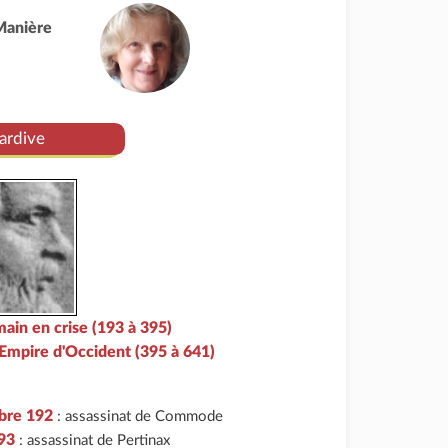
Manière
tardive
ain en crise (193 à 395)
'Empire d'Occident (395 à 641)
bre 192
: assassinat de Commode
93
: assassinat de Pertinax