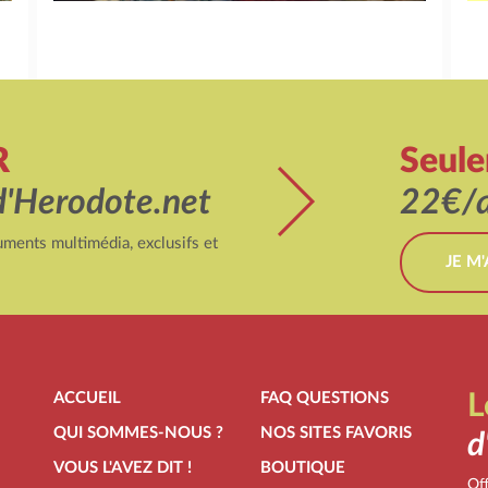
R
Seul
d'Herodote.net
22€/a
ments multimédia, exclusifs et
JE M
ACCUEIL
FAQ QUESTIONS
L
QUI SOMMES-NOUS ?
NOS SITES FAVORIS
d
VOUS L'AVEZ DIT !
BOUTIQUE
Off