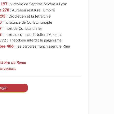
r 197
: victoire de Septime Sévère à Lyon
e 270
: Aurélien restaure l'Empire
293
: Dioclétien et la tétrarchie
0
: naissance de Constantinople
7
: mort de Constantin Ier
3
: mort au combat de Julien l'Apostat
92 : Théodose interdit le paganisme
bre 406
: les barbares franchissent le Rhin
histoire de Rome
invasions
ogle