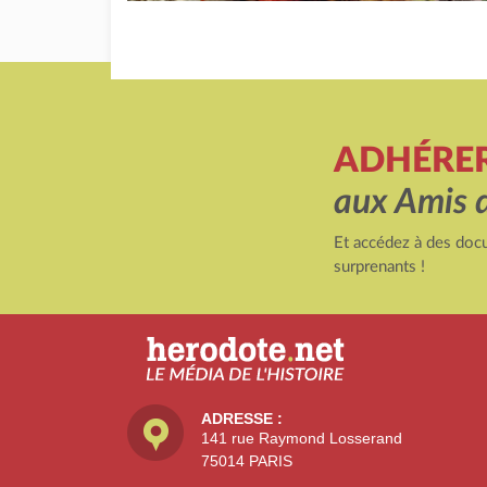
ADHÉRE
aux Amis 
Et accédez à des docu
surprenants !
ADRESSE :
141 rue Raymond Losserand
75014 PARIS