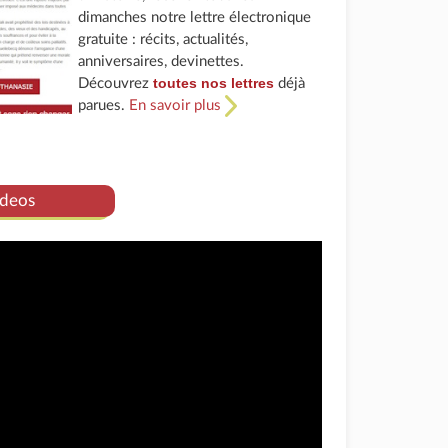
dimanches notre lettre électronique
gratuite : récits, actualités,
anniversaires, devinettes.
toutes nos lettres
Découvrez
déjà
parues.
En savoir plus
deos