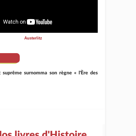
Austerlitz
nt suprême surnomma son règne « l'Ère des
os livres d'Histoire