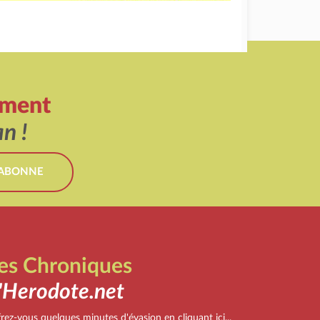
ement
n !
'ABONNE
es Chroniques
'Herodote.net
rez-vous quelques minutes d'évasion en cliquant ici...