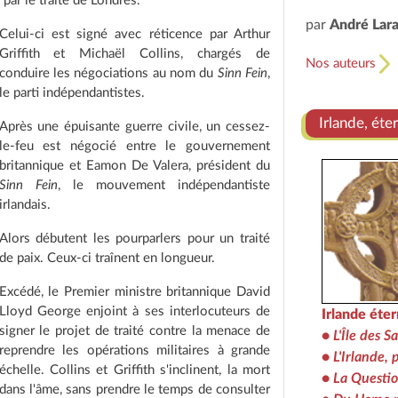
ar le traité de Londres.
par
André Lar
Celui-ci est signé avec réticence par Arthur
Griffith et Michaël Collins, chargés de
Nos auteurs
conduire les négociations au nom du
Sinn Fein
,
le parti indépendantistes.
Irlande, éte
Après une épuisante guerre civile, un cessez-
le-feu est négocié entre le gouvernement
britannique et Eamon De Valera, président du
Sinn Fein
, le mouvement indépendantiste
irlandais.
Alors débutent les pourparlers pour un traité
de paix. Ceux-ci traînent en longueur.
Excédé, le Premier ministre britannique David
Lloyd George enjoint à ses interlocuteurs de
Irlande éter
signer le projet de traité contre la menace de
•
L'Île des S
reprendre les opérations militaires à grande
•
L'Irlande,
échelle. Collins et Griffith s'inclinent, la mort
•
La Questio
dans l'âme, sans prendre le temps de consulter