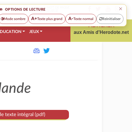
×
MOT DE PASSE
OPTIONS DE LECTURE
OUBLIÉ
A+
A-
Mode sombre
Texte plus grand
Texte normal
Reinitialiser
ADHÉRER
DUCATION
JEUX
aux Amis d'Herodote.net
rlande
le texte intégral (pdf)