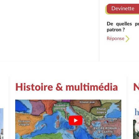
Devinette
De quelles pr
patron ?
Réponse
Histoire & multimédia
N