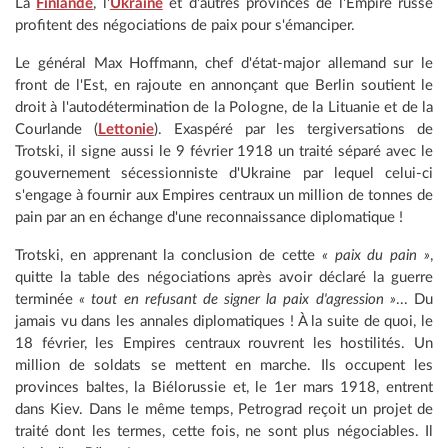
La
Finlande
, l'
Ukraine
et d'autres provinces de l'Empire russe
profitent des négociations de paix pour s'émanciper.
Le général Max Hoffmann, chef d'état-major allemand sur le
front de l'Est, en rajoute en annonçant que Berlin soutient le
droit à l'autodétermination de la Pologne, de la Lituanie et de la
Courlande (
Lettonie
). Exaspéré par les tergiversations de
Trotski, il signe aussi le 9 février 1918 un traité séparé avec le
gouvernement sécessionniste d'Ukraine par lequel celui-ci
s'engage à fournir aux Empires centraux un million de tonnes de
pain par an en échange d'une reconnaissance diplomatique !
Trotski, en apprenant la conclusion de cette
« paix du pain »
,
quitte la table des négociations après avoir déclaré la guerre
terminée
« tout en refusant de signer la paix d'agression »
... Du
jamais vu dans les annales diplomatiques ! À la suite de quoi, le
18 février, les Empires centraux rouvrent les hostilités. Un
million de soldats se mettent en marche. Ils occupent les
provinces baltes, la Biélorussie et, le 1er mars 1918, entrent
dans Kiev. Dans le même temps, Petrograd reçoit un projet de
traité dont les termes, cette fois, ne sont plus négociables. Il