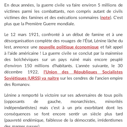
En deux années, la guerre civile va faire environ 5 millions de
victimes parmi les combattants, non compris autant de civils
victimes des famines et des exécutions sommaires (
note
). C'est
plus que la Première Guerre mondiale.
Le 12 mars 1921, confronté à un début de famine et à une
désorganisation complète des rouages de l'État, Lénine lâche du
lest, annonce une
nouvelle politique économique
et fait appel
à l'aide américaine ! La guerre civile se conclut par la mainmise
des bolchéviques sur un pays ruiné mais encore peuplé
d'environ 150 millions d'habitants. L'année suivante, le 30
décembre 1922,
l'Union des Républiques Socialistes
Soviétiques (URSS) va naître
sur les cendres de l'ancien empire
des Romanov.
Lénine a remporté la victoire sur ses adversaires de tous poils
(opposants de gauche, monarchistes, minorités
indépendantistes) mais c'est à un prix exorbitant dont les
conséquences se font encore sentir un siècle plus tard
(pauvreté endémique, faiblesse de la démocratie, irrédentismes
des marges russes).