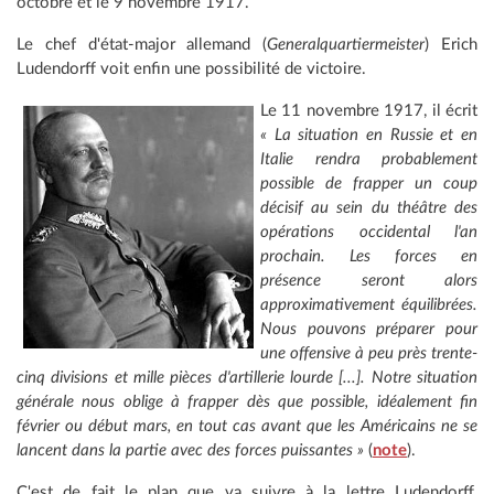
octobre et le 9 novembre 1917.
Le chef d'état-major allemand (
Generalquartiermeister
) Erich
Ludendorff voit enfin une possibilité de victoire.
Le 11 novembre 1917, il écrit
« La situation en Russie et en
Italie rendra probablement
possible de frapper un coup
décisif au sein du théâtre des
opérations occidental l'an
prochain. Les forces en
présence seront alors
approximativement équilibrées.
Nous pouvons préparer pour
une offensive à peu près trente-
cinq divisions et mille pièces d'artillerie lourde [...]. Notre situation
générale nous oblige à frapper dès que possible, idéalement fin
février ou début mars, en tout cas avant que les Américains ne se
lancent dans la partie avec des forces puissantes »
(
note
).
C'est de fait le plan que va suivre à la lettre Ludendorff,