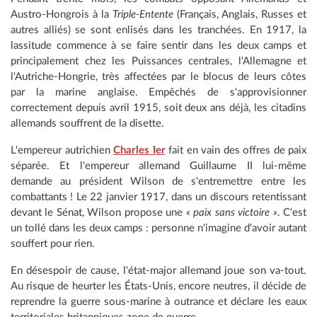
Austro-Hongrois à la
Triple-Entente
(Français, Anglais, Russes et
autres alliés) se sont enlisés dans les tranchées. En 1917, la
lassitude commence à se faire sentir dans les deux camps et
principalement chez les Puissances centrales, l'Allemagne et
l'Autriche-Hongrie, très affectées par le blocus de leurs côtes
par la marine anglaise. Empêchés de s'approvisionner
correctement depuis avril 1915, soit deux ans déjà, les citadins
allemands souffrent de la disette.
L'empereur autrichien
Charles Ier
fait en vain des offres de paix
séparée. Et l'empereur allemand Guillaume II lui-même
demande au président Wilson de s'entremettre entre les
combattants ! Le 22 janvier 1917, dans un discours retentissant
devant le Sénat, Wilson propose une
« paix sans victoire »
. C'est
un tollé dans les deux camps : personne n'imagine d'avoir autant
souffert pour rien.
En désespoir de cause, l'état-major allemand joue son va-tout.
Au risque de heurter les États-Unis, encore neutres, il décide de
reprendre la guerre sous-marine à outrance et déclare les eaux