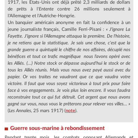
1917, les États-Unis ont déjà prêté 2,3 milliards de dollars
de prêts à l'
Entente
contre 26 millions seulement à
l'Allemagne et l'Autriche-Hongrie.
Un banquier américain anonyme en fait la confidence à un
jeune journaliste français, Camille Ferri-Pisani :
« J'ignore La
Fayette. J'ignore si l'Allemagne attaqua la première. De l'histoire,
je ne retiens que la statistique. Je sais une chose, c'est que la
grande guerre a quintuplé le chiffre de nos affaires, décuplé nos
bénéfices et tout ce trafic magnifique nous l'avons opéré avec
les Alliés. (...) Notre stock or dépasse aujourd'hui le stock or de
tous les Alliés réunis. Mais vous nous avez payé aussi avec du
papier. Or vos traites ne vaudront que ce que vaudra votre
victoire. Il faut que vous soyez victorieux à tout prix pour faire
face à vos engagements. Je vois plus loin encore. Il vous faudra
reconstruire tout ce qui fut détruit. Cet argent que nous avons
gagné sur vous, nous vous le prêterons pour relever vos villes... »
(
Les Annales,
25 mars 1917) (
note
).
Guerre sous-marine à rebondissement
Pendant trente mois, les combats opposant Allemands et