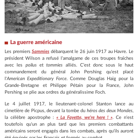
La guerre américaine
Les premiers
Sammies
débarquent le 26 juin 1917 au Havre. Le
président Wilson a refusé l’amalgame de ces troupes fraîches
avec les
poilus
et
tommies
alliés. C’est donc sous le haut
commandement du général John Pershing qu'est placé
l'
American Expeditionary Force
. Comme Douglas Haig pour la
Grande-Bretagne et Philippe Pétain pour la France, John
Pershing se plie aux ordres du généralissime Foch.
Le 4 juillet 1917, le lieutenant-colonel Stanton lance au
cimetière de Picpus, devant la tombe du
héros des deux Mondes
,
la célèbre apostrophe :
« La Fayette, we're here ! »
. Ce n'est
toutefois qu'un an plus tard que les premiers combattants
américains seront engagés dans les combats, après qu'ils auront
été équipés par les Français et formés au combat.