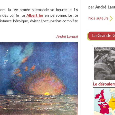
par
André Lar
vers, la IVe armée allemande se heurte le 16
ndés par le roi
Albert Ier
en personne. Le roi
Nos auteurs
istance héroïque, éviter l'occupation complète
La Grande 
André Larané
Le déroulem