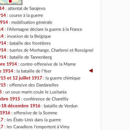
914
: attentat de Sarajevo
1914
: course à la guerre
1914
: mobilisation générale
14
: l'Allemagne déclare la guerre à la France
14
: invasion de la Belgique
914
: bataille des frontières
914
: tueries de Morhange, Charleroi et Rossignol
914
: bataille de Tannenberg
bre 1914
: contre-offensive de la Marne
e 1914
:
la bataille de l'Yser
915 et 12 juillet 1917
: la guerre chimique
915
: offensive des Dardanelles
5
: un sous-marin coule le Lusitania
mbre 1915
: conférence de Chantilly
r-18 décembre 1916
: bataille de Verdun
t 1916
: offensive de la Somme
17
: les États-Unis dans la guerre
17
: les Canadiens l'emportent à Vimy