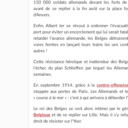
150 000 soldats allemands devant les forts de
avant de se replier à la fin août sur la place for
d'Anvers.
Enfin, Albert Ier se résout à ordonner l'évacuat
port pour éviter un encerclement qui lui serait fata
retarder l'avance allemande, les Belges détruisent
voies ferrées en lançant leurs trains les uns cont
autres !
Cette résistance héroïque et inattendue des Belg
l'échec du plan Schlieffen par lequel les Allem
semaines.
En septembre 1914, grâce à la
contre-offensi
stoppée aux portes de Paris. Les Allemands et le
« course à la mer »
: c'est à qui arrivera à déborder l
Le roi des Belges se voit alors intimer par le gé
Belgique
et de se replier sur Lille. Mais il s'y re
droit de résister sur l'Yser.