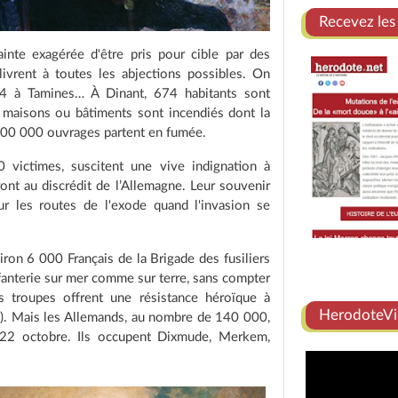
Recevez les
ainte exagérée d'être pris pour cible par des
 livrent à toutes les abjections possibles. On
 à Tamines… À Dinant, 674 habitants sont
 maisons ou bâtiments sont incendiés dont la
 300 000 ouvrages partent en fumée.
0 victimes, suscitent une vive indignation à
ront au discrédit de l’Allemagne. Leur souvenir
r les routes de l'exode quand l'invasion se
ron 6 000 Français de la Brigade des fusiliers
fanterie sur mer comme sur terre, sans compter
es troupes offrent une résistance héroïque à
HerodoteVi
). Mais les Allemands, au nombre de 140 000,
au 22 octobre. Ils occupent Dixmude, Merkem,