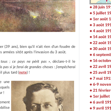
• 28 juin 1
• 5 juillet 
• 1er août 
• 3 août 19
• 4 août 19
• 14 août 1
• 22 août 1
r (39 ans), bien qu'il n'ait rien d'un foudre de
• 30 août 1
 armées sitôt après l'invasion du 3 août.
• 6 septem
• 16 octobr
tous ; ce pays ne périt pas »
, déclare-t-il le
• 22 avril 1
is pas si je ferai de grandes choses : j'empêcherai
• 25 avril 1
il plus tard (
note
) !
• 7 mai 191
re une
• 6-9 nove
quels
• 21 févrie
r !
• 1er juille
• 6 avril 19
nement
bilise
• 9 avril 19