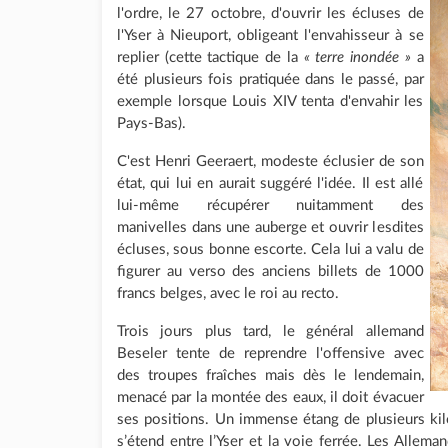
l'ordre, le 27 octobre, d'ouvrir les écluses de
l'Yser à Nieuport, obligeant l'envahisseur à se
replier (cette tactique de la
« terre inondée »
a
été plusieurs fois pratiquée dans le passé, par
exemple lorsque Louis XIV tenta d'envahir les
Pays-Bas).
C'est Henri Geeraert, modeste éclusier de son
état, qui lui en aurait suggéré l'idée. Il est allé
lui-même récupérer nuitamment des
manivelles dans une auberge et ouvrir lesdites
écluses, sous bonne escorte. Cela lui a valu de
figurer au verso des anciens billets de 1000
francs belges, avec le roi au recto.
Trois jours plus tard, le général allemand
Beseler tente de reprendre l'offensive avec
des troupes fraîches mais dès le lendemain,
menacé par la montée des eaux, il doit évacuer
ses positions. Un immense étang de plusieurs ki
s’étend entre l’Yser et la voie ferrée. Les Alleman