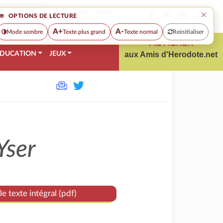
×
MOT DE PASSE
OPTIONS DE LECTURE
OUBLIÉ
A+
A-
Mode sombre
Texte plus grand
Texte normal
Reinitialiser
ADHÉRER
DUCATION
JEUX
aux Amis d'Herodote.net
Yser
le texte intégral (pdf)