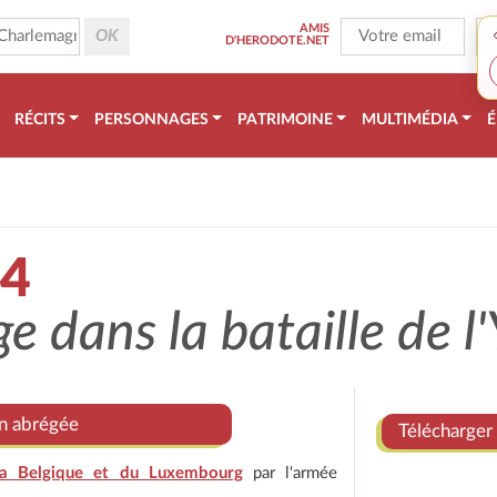
AMIS
D'HERODOTE.NET
RÉCITS
PERSONNAGES
PATRIMOINE
MULTIMÉDIA
É
14
ge dans la bataille de l'
on abrégée
Télécharger 
la Belgique et du Luxembourg
par l'armée