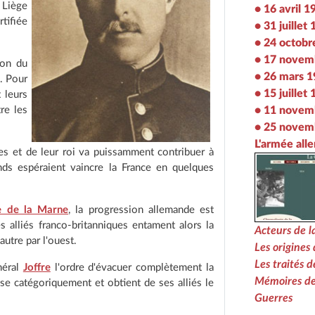
 Liège
• 16 avril 1
tifiée
• 31 juillet
• 24 octob
• 17 novem
ion du
• 26 mars 
l. Pour
• 15 juillet
 leurs
• 11 novem
re les
• 25 novem
L'armée al
es et de leur roi va puissamment contribuer à
ands espéraient vaincre la France en quelques
ve de la Marne
, la progression allemande est
s alliés franco-britanniques entament alors la
Acteurs de 
'autre par l'ouest.
Les origines 
Les traités 
néral
Joffre
l'ordre d'évacuer complètement la
Mémoires de
fuse catégoriquement et obtient de ses alliés le
Guerres