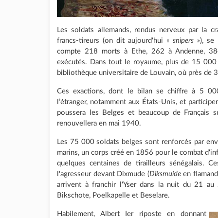
Les soldats allemands, rendus nerveux par la cr
francs-tireurs (on dit aujourd'hui
« snipers »
), se
compte 218 morts à Ethe, 262 à Andenne, 384
exécutés. Dans tout le royaume, plus de 15 000
bibliothèque universitaire de Louvain, où près de
Ces exactions, dont le bilan se chiffre à 5 00
l’étranger, notamment aux États-Unis, et participe
poussera les Belges et beaucoup de Français su
renouvellera en mai 1940.
Les 75 000 soldats belges sont renforcés par envi
marins, un corps créé en 1856 pour le combat d'in
quelques centaines de tirailleurs sénégalais. C
l'agresseur devant Dixmude (
Diksmuide
en flamand
arrivent à franchir l'Yser dans la nuit du 21 
Bikschote, Poelkapelle et Beselare.
Habilement, Albert Ier riposte en donnant