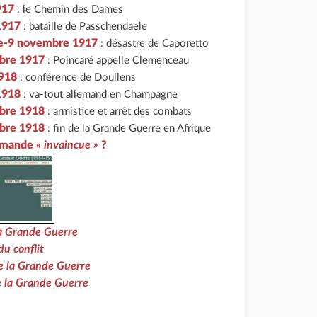
917
: le Chemin des Dames
 1917
: bataille de Passchendaele
re-9 novembre 1917
: désastre de Caporetto
bre 1917
: Poincaré appelle Clemenceau
1918
: conférence de Doullens
 1918
: va-tout allemand en Champagne
bre 1918
: armistice et arrêt des combats
bre 1918
: fin de la Grande Guerre en Afrique
lemande
« invaincue »
?
la Grande Guerre
du conflit
de la Grande Guerre
 la Grande Guerre