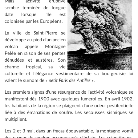
Mais l'activité éruptive
semble terminée de longue
date lorsque l'île est
colonisée par les Européens.
La ville de Saint-Pierre se
développe au pied d'un ancien
volcan appelé Montagne
Pelée en raison de ses pentes
dénudées et austères. Son
charme tropical, sa vie
culturelle et l'élégance vestimentaire de sa bourgeoisie lui
valent le surnom de
« petit Paris des Antilles »
.
Les premiers signes d'une résurgence de l'activité volcanique se
manifestent dès 1900 avec quelques fumerolles. En avril 1902,
les habitants de la région se plaignent d'une odeur pestilentielle
liée à des émanations de soufre. Les secousses sismiques se
multiplient.
Les 2 et 3 mai, dans un fracas épouvantable, la montagne vomit
des nuages de cendres accompagnés d'éclairs. Les scientifiques,