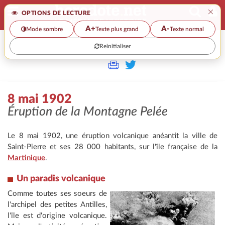
×
OPTIONS DE LECTURE
A+
A-
Mode sombre
Texte plus grand
Texte normal
Reinitialiser
>
8 mai 1902
Éruption de la Montagne Pelée
Le 8 mai 1902, une éruption volcanique anéantit la ville de
Saint-Pierre et ses 28 000 habitants, sur l'île française de la
Martinique
.
Un paradis volcanique
Comme toutes ses soeurs de
l'archipel des petites Antilles,
l'île est d'origine volcanique.