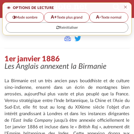
×
OPTIONS DE LECTURE
A+
A-
Mode sombre
Texte plus grand
Texte normal
Reinitialiser
>
1er janvier 1886
Les Anglais annexent la Birmanie
La Birmanie est un très ancien pays bouddhiste et de culture
sino-indienne, enserré dans un écrin de montagnes bien
arrosées, aujourd'hui plus vaste et plus peuplé que la France.
Verrou stratégique entre l’Inde britannique, la Chine et l’Asie du
Sud-Est, elle fit tout au long du XIXème siècle l’objet d’un
intérêt grandissant à Londres et dans les instances dirigeantes
de l’
East India Company
jusqu’à être annexée officiellement le
1er janvier 1886 et incluse dans le
« British Raj »
, autrement dit
l'Empire britannique des Indes. Cette annexion donna aux