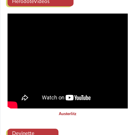
HerodoteVideos
Austerlitz
Devinette