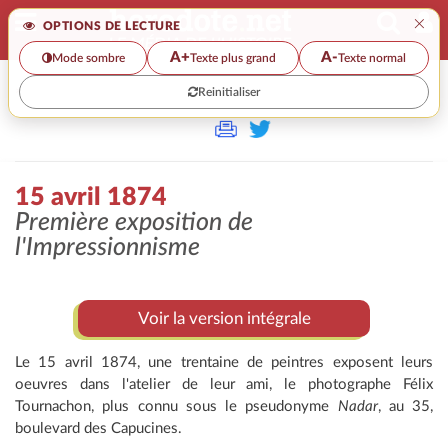
×
OPTIONS DE LECTURE
A+
A-
Mode sombre
Texte plus grand
Texte normal
Reinitialiser
>
15 avril 1874
Première exposition de
l'
Impressionnisme
Voir la version intégrale
Le 15 avril 1874, une trentaine de peintres exposent leurs
oeuvres dans l'atelier de leur ami, le photographe Félix
Tournachon, plus connu sous le pseudonyme
Nadar
, au 35,
boulevard des Capucines.