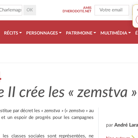
AMIS
D'HERODOTE.NET
RÉCITS
PERSONNAGES
PATRIMOINE
MULTIMÉDIA
É
4
 II crée les
« zemstva »
nstitue par décret les
« zemstva »
(
« zemstvo »
au
le et un espoir de progrès pour les campagnes
par
André Lar
 les classes sociales sont représentées, ne