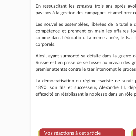
En ressuscitant les
zemstva
trois ans après avo
paysans à la gestion des campagnes et améliorer ce
Les nouvelles assemblées, libérées de la tutelle d
compétence et prennent en main les affaires loc
comme dans l'éducation. La même année, le tsar h
corporels.
Ainsi, ayant surmonté sa défaite dans la guerre de
Russie est en passe de se hisser au niveau des g
premier attentat contre le tsar interrompt le proce
La démocratisation du régime tsariste ne survit p
1890, son fils et successeur, Alexandre III, dé
efficacité en rétablissant la noblesse dans un rôle 
Vos réactions à cet article