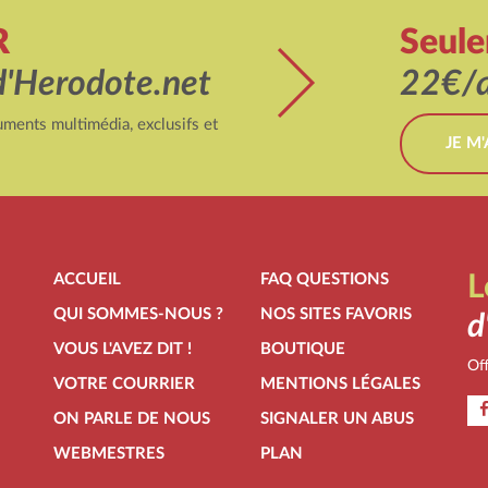
R
Seul
d'Herodote.net
22€/a
ments multimédia, exclusifs et
JE M
ACCUEIL
FAQ QUESTIONS
L
QUI SOMMES-NOUS ?
NOS SITES FAVORIS
d
VOUS L'AVEZ DIT !
BOUTIQUE
Off
VOTRE COURRIER
MENTIONS LÉGALES
ON PARLE DE NOUS
SIGNALER UN ABUS
WEBMESTRES
PLAN