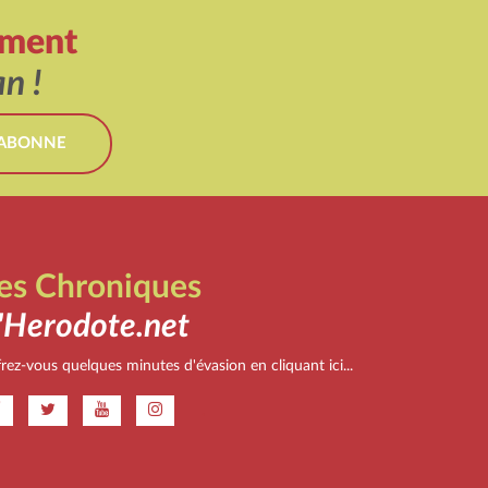
ement
n !
'ABONNE
es Chroniques
'Herodote.net
rez-vous quelques minutes d'évasion en cliquant ici...
.