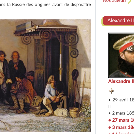
Nos auteurs
ns la Russie des origines avant de disparaître
Alexandre I
Alexandre II
• 29 avril 1
II
• 2 mars 185
• 27 mars 
• 3 mars 18