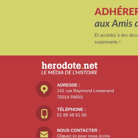
ADHÉRE
aux Amis 
Et accédez à des docu
surprenants !
ADRESSE :
141 rue Raymond Losserand
75014 PARIS
TÉLÉPHONE :
01 88 48 61 00
NOUS CONTACTER :
Cliquez ici pour nous écrire