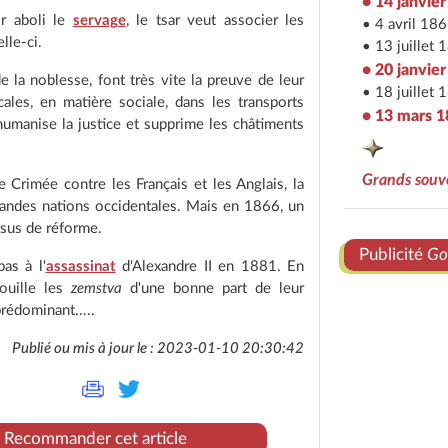
• 14 janvie
ir aboli le
servage
, le tsar veut associer les
• 4 avril 186
lle-ci.
• 13 juillet 
• 20 janvie
e la noblesse, font très vite la preuve de leur
• 18 juillet 
ales, en matière sociale, dans les transports
• 13 mars 
umanise la justice et supprime les châtiments
Grands souve
 Crimée contre les Français et les Anglais, la
randes nations occidentales. Mais en 1866, un
ssus de réforme.
Publicité
Go
as à l'
assassinat
d'Alexandre II en 1881. En
pouille les
zemstva
d'une bonne part de leur
prédominant.....
Publié ou mis à jour le : 2023-01-10 20:30:42
Recommander cet article