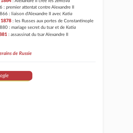
r 1864
: Alexandre II crée les
zemtsva
6 : premier attentat contre Alexandre II
1866 : liaison d'Alexandre II avec
Katia
r 1878
: les Russes aux portes de Constantinople
1880 : mariage secret du tsar et de
Katia
1881
: assassinat du tsar Alexandre II
rains de Russie
ogle