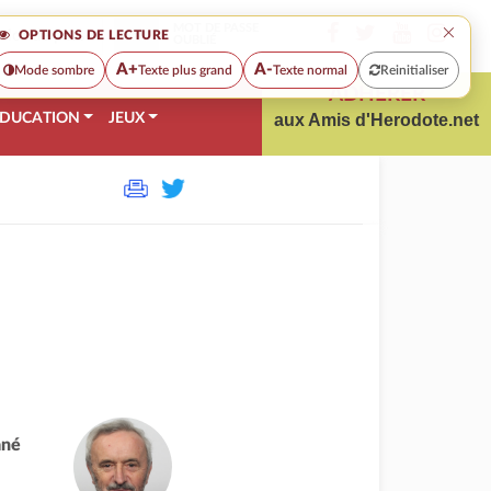
×
MOT DE PASSE
OPTIONS DE LECTURE
OUBLIÉ
A+
A-
Mode sombre
Texte plus grand
Texte normal
Reinitialiser
ADHÉRER
DUCATION
JEUX
aux Amis d'Herodote.net
ané