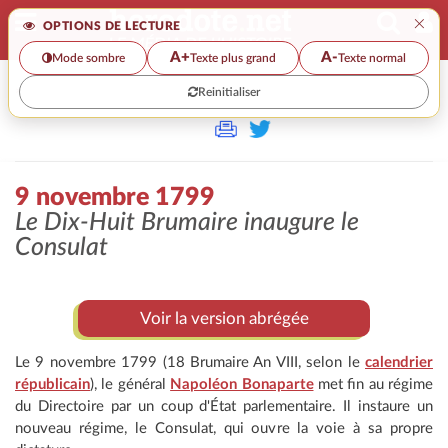
×
OPTIONS DE LECTURE
A+
A-
Mode sombre
Texte plus grand
Texte normal
Reinitialiser
>
9 novembre 1799
Le Dix-Huit Brumaire inaugure le
Consulat
Voir la version abrégée
Le 9 novembre 1799 (18 Brumaire An VIII, selon le
calendrier
républicain
), le général
Napoléon Bonaparte
met fin au régime
du Directoire par un coup d'État parlementaire. Il instaure un
nouveau régime, le Consulat, qui ouvre la voie à sa propre