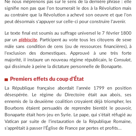
Ne nous méprenons pas sur le sens de la dernière phrase : elle
signifie non pas que l'on tournerait le dos à la Révolution mais
au contraire que la Révolution a achevé son oeuvre et que l'on
peut désormais s'appuyer sur celle-ci pour construire l'avenir.
Le texte final est soumis au suffrage universel le 7 février 1800
par un
plébiscite
. Participent au vote tous les citoyens de sexe
mâle sans condition de cens (ou de ressources financières), à
l'exclusion des domestiques. Approuvé à une très forte
majorité, il instaure un nouveau régime républicain, le
Consulat
,
qui dissimule à peine la dictature personnelle de Bonaparte.
Premiers effets du coup
d'État
La République française abordait l'année 1799 en position
désespérée. Le régime du Directoire était aux abois, ses
ennemis de la deuxième coalition croyaient déjà triompher, les
Bourbons étaient persuadés de reprendre bientôt le pouvoir,
Bonaparte était hors-jeu en Syrie. Le pape, qui s'était réfugié au
Vatican par suite de l'instauration de la République Romaine,
s'apprêtait à passer l'Église de France par pertes et profits...