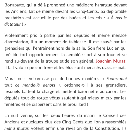
Bonaparte, qui a déjà prononcé une médiocre harangue devant
les Anciens, fait de même devant les Cinq-Cents. Sa déplorable
prestation est accueillie par des huées et les cris :
« À bas le
dictateur ! »
Violemment pris à partie par les députés et même menacé
d'arrestation, il a un moment de faiblesse. Il est sauvé par les
grenadiers qui l'entraînent hors de la salle. Son frère Lucien qui
préside fort opportunément l'assemblée sort à son tour et se
rend au-devant de la troupe et de son général,
Joachim Murat
.
Il fait valoir que son frère et les élus sont menacés d'assassinat.
Murat ne s'embarrasse pas de bonnes manières.
« Foutez-moi
tout ce monde-là dehors »
, ordonne-t-il à ses grenadiers,
lesquels battent la charge et mettent baïonnette au canon. Les
députés tout de rouge vêtus sautent à qui mieux mieux par les
fenêtres et se dispersent dans le brouillard !
La nuit venue, sur les deux heures du matin, le Conseil des
Anciens et quelques élus des Cinq-Cents que l'on a rassemblés
manu militari
votent enfin une révision de la Constitution. Ils