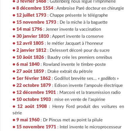
• 3 février 1468
: Gutenberg nous lègue l'imprimerie
• 8 décembre 1554
: Ambroise Paré docteur en chirurgie
• 12 juillet 1793
: Chappe présente le télégraphe
• 15 novembre 1793
: De la miche à la baguette
• 14 mai 1796
: Jenner invente la vaccination
• 30 janvier 1810
: Appert invente la conserve
• 12 avril 1805
: le métier Jacquart à l'honneur
• 2 janvier 1812
: Delessert décoré pour du sucre
• 10 âoût 1826
: Baudry crée les premiers omnibus
• 6 mai 1840
: Rowland invente le timbre-poste
• 27 août 1859
: Drake extrait du pétrole
• 1er février 1862
: Godillot brevète ses...
« godillots »
• 22 octobre 1879
: Edison invente l'ampoule électrique
• 12 décembre 1901
: Marconi et la transmission radio
• 10 octobre 1903
: mise en vente de l'aspirine
• 12 août 1908
: Henry Ford produit des voitures en
série
• 9 mai 1960
: Dr Pincus met au point la pilule
• 15 novembre 1971
: Intel invente le microprocesseur