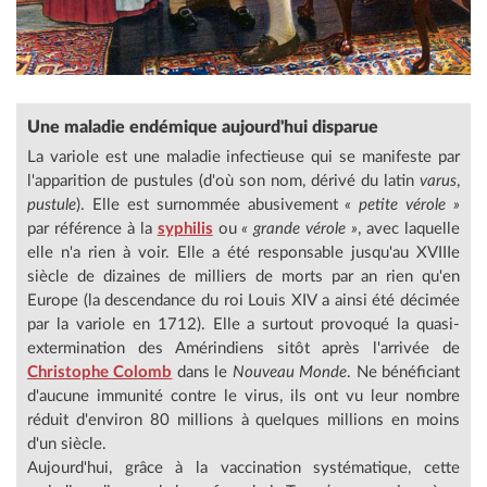
Une maladie endémique aujourd'hui disparue
La variole est une maladie infectieuse qui se manifeste par
l'apparition de pustules (d'où son nom, dérivé du latin
varus
,
pustule
). Elle est surnommée abusivement
« petite vérole »
par référence à la
syphilis
ou
« grande vérole »
, avec laquelle
elle n'a rien à voir. Elle a été responsable jusqu'au XVIIIe
siècle de dizaines de milliers de morts par an rien qu'en
Europe (la descendance du roi Louis XIV a ainsi été décimée
par la variole en 1712). Elle a surtout provoqué la quasi-
extermination des Amérindiens sitôt après l'arrivée de
Christophe Colomb
dans le
Nouveau Monde
. Ne bénéficiant
d'aucune immunité contre le virus, ils ont vu leur nombre
réduit d'environ 80 millions à quelques millions en moins
d'un siècle.
Aujourd'hui, grâce à la vaccination systématique, cette