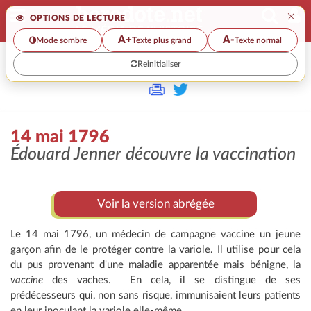
×
OPTIONS DE LECTURE
A+
A-
Mode sombre
Texte plus grand
Texte normal
Reinitialiser
>
14 mai 1796
Édouard Jenner découvre la vaccination
Voir la version abrégée
Le 14 mai 1796, un médecin de campagne vaccine un jeune
garçon afin de le protéger contre la variole. Il utilise pour cela
du pus provenant d'une maladie apparentée mais bénigne, la
vaccine
des vaches. En cela, il se distingue de ses
prédécesseurs qui, non sans risque, immunisaient leurs patients
en leur inoculant la variole elle-même.