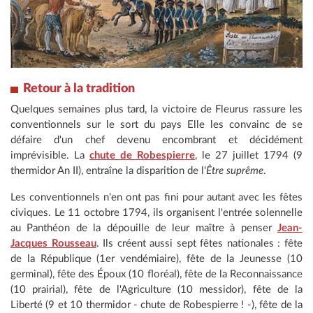
Retour à la tradition
Quelques semaines plus tard, la victoire de Fleurus rassure les
conventionnels sur le sort du pays Elle les convainc de se
défaire d'un chef devenu encombrant et décidément
imprévisible. La
chute de Robespierre
, le 27 juillet 1794 (9
thermidor An II), entraîne la disparition de l'
Être suprême
.
Les conventionnels n'en ont pas fini pour autant avec les fêtes
civiques. Le 11 octobre 1794, ils organisent l'entrée solennelle
au Panthéon de la dépouille de leur maître à penser
Jean-
Jacques Rousseau
. Ils créent aussi sept fêtes nationales : fête
de la République (1er vendémiaire), fête de la Jeunesse (10
germinal), fête des Époux (10 floréal), fête de la Reconnaissance
(10 prairial), fête de l'Agriculture (10 messidor), fête de la
Liberté (9 et 10 thermidor - chute de Robespierre ! -), fête de la