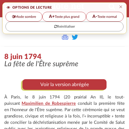
×
OPTIONS DE LECTURE
A+
A-
Mode sombre
Texte plus grand
Texte normal
Reinitialiser
>
8 juin 1794
La fête de l'Être suprême
Voir la version abrégée
À Paris, le 8 juin 1794 (20 prairial An II), le tout-
puissant
Maximilien de Robespierre
conduit la première fête
en l'honneur de l'Être suprême. Par cette cérémonie qui se veut
grandiose, civique et religieuse à la fois, l'
« Incorruptible »
tente
de concilier la déchristianisation menée par le Comité de Salut
public avec les aspirations religieuses de la grande masse des