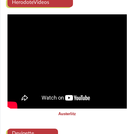
HerodoteVideos
Austerlitz
Devinette