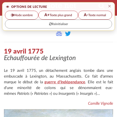
×
OPTIONS DE LECTURE
A+
A-
Mode sombre
Texte plus grand
Texte normal
Reinitialiser
>
19 avril 1775
Echauffourée de Lexington
Le 19 avril 1775, un détachement anglais tombe dans une
embuscade à Lexington, au Massachusetts. Ce fait d'armes
marque le début de la
guerre d'Indépendance
. Elle est le fait
d'une minorité de colons qui se dénommaient eux-
mêmes
Patriots
(
« Patriotes »
) ou
Insurgents
(
« Insurgés »
)...
Camille Vignolle