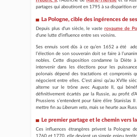
Frédéric II
, l'Autriche de
Marie-Thérèse
et la Ru
partages qui aboutiront en 1795 à sa disparition en
La Pologne, cible des ingérences de ses
Depuis plus d'un siècle, le vaste
royaume de Po
d'une lutte d'influence entre ses voisins.
Ses ennuis sont dûs à ce qu’en 1652 a été ad
l’élection de son souverain doit se faire à l’unan
nobles. Cette disposition condamne la Diète à 
intervenir dans les élections pour les puissanc
polonais dépend des tractations et compromis que
négocient entre elles. C’est ainsi qu’au XVIIe sièc
alterne sur le trône avec Auguste II, qui bénéf
définitivement écartés par la Russie, au profit d’
Prussiens s’entendent pour faire élire Stanislas 
mettre fin au
Liberum veto
, mais se heurte aux Rus
Le premier partage et le chemin vers la
Ces influences étrangères privent la Pologne 
1760 et 1770, elle devient un simple enjeu territori