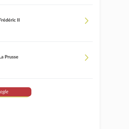
Frédéric II
La Prusse
ogle