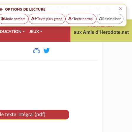
×
MOT DE PASSE
OPTIONS DE LECTURE
OUBLIÉ
A+
A-
Mode sombre
Texte plus grand
Texte normal
Reinitialiser
ADHÉRER
DUCATION
JEUX
aux Amis d'Herodote.net
le texte intégral (pdf)