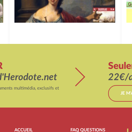
R
Seul
d'Herodote.net
22€/a
ments multimédia, exclusifs et
JE M
ACCUEIL
FAQ QUESTIONS