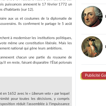
trois puissances annexent le 17 février 1772 un
s d’habitants (sur 12).
raire aux us et coutumes de la diplomatie de
ouverains. Ils confirment le partage le 5 août
rchent à moderniser les institutions politiques,
 vote même une constitution libérale. Mais les
sement national qui gêne leurs ambitions.
 annexent chacun une partie du royaume de
u’il en reste, faisant disparaître l’État polonais
Publicité
Go
nt en 1652 avec le
« Liberum veto »
par lequel
nimité pour toutes les décisions, y compris
isposition réduit l'assemblée à l'impuissance