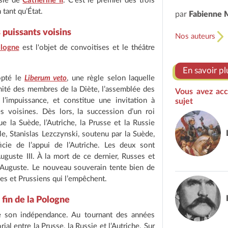
ssie de
Catherine II
. C'est le premier des trois
 tant qu’État.
par
Fabienne 
 puissants voisins
Nos auteurs
logne
est l'objet de convoitises et le théâtre
En savoir pl
opté le
Liberum veto
, une règle selon laquelle
imité des membres de la Diète, l’assemblée des
Vous avez acc
l’impuissance, et constitue une invitation à
sujet
es voisines. Dès lors, la succession d’un roi
 la Suède, l’Autriche, la Prusse et la Russie
le, Stanislas Lezczynski, soutenu par la Suède,
icie de l’appui de l’Autriche. Les deux sont
Auguste III. À la mort de ce dernier, Russes et
II Auguste. Le nouveau souverain tente bien de
ses et Prussiens qui l’empêchent.
 fin de la Pologne
de son indépendance. Au tournant des années
al entre la Prusse, la Russie et l’Autriche. Sur