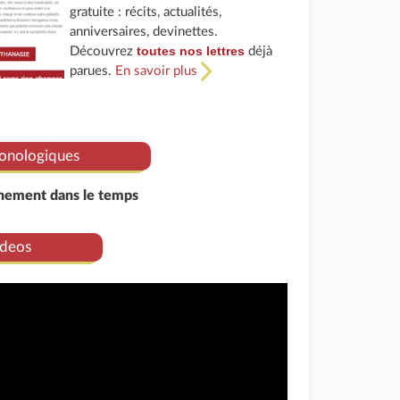
gratuite : récits, actualités,
anniversaires, devinettes.
toutes nos lettres
Découvrez
déjà
parues.
En savoir plus
onologiques
énement dans le temps
deos