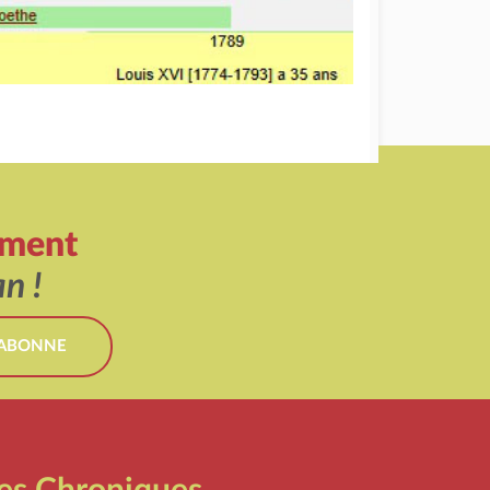
ement
n !
'ABONNE