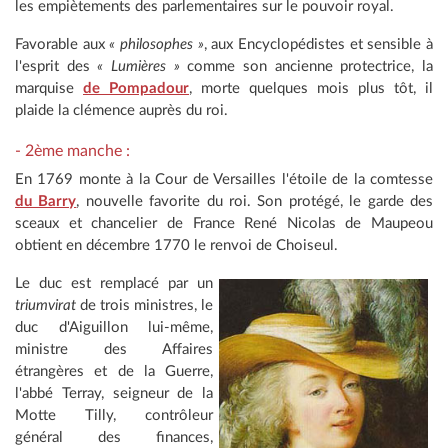
les empiètements des parlementaires sur le pouvoir royal.
Favorable aux
« philosophes »
, aux Encyclopédistes et sensible à
l'esprit des
« Lumières »
comme son ancienne protectrice, la
marquise
de Pompadour
, morte quelques mois plus tôt, il
plaide la clémence auprès du roi.
- 2ème manche :
En 1769 monte à la Cour de Versailles l'étoile de la comtesse
du Barry
, nouvelle favorite du roi. Son protégé, le garde des
sceaux et chancelier de France René Nicolas de Maupeou
obtient en décembre 1770 le renvoi de Choiseul.
Le duc est remplacé par un
triumvirat
de trois ministres, le
duc d'Aiguillon lui-même,
ministre des Affaires
étrangères et de la Guerre,
l'abbé Terray, seigneur de la
Motte Tilly, contrôleur
général des finances,