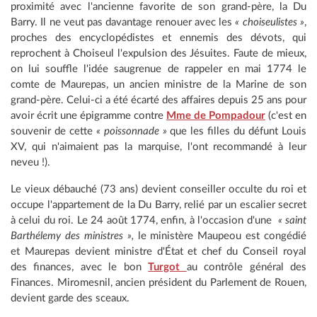
proximité avec l'ancienne favorite de son grand-père, la Du
Barry. Il ne veut pas davantage renouer avec les
« choiseulistes »
,
proches des encyclopédistes et ennemis des dévots, qui
reprochent à Choiseul l'expulsion des Jésuites. Faute de mieux,
on lui souffle l'idée saugrenue de rappeler en mai 1774 le
comte de Maurepas, un ancien ministre de la Marine de son
grand-père. Celui-ci a été écarté des affaires depuis 25 ans pour
avoir écrit une épigramme contre
Mme de Pompadour
(c'est en
souvenir de cette
« poissonnade »
que les filles du défunt Louis
XV, qui n'aimaient pas la marquise, l'ont recommandé à leur
neveu !).
Le vieux débauché (73 ans) devient conseiller occulte du roi et
occupe l'appartement de la Du Barry, relié par un escalier secret
à celui du roi. Le 24 août 1774, enfin, à l'occasion d'une
« saint
Barthélemy des ministres »,
le ministère Maupeou est congédié
et Maurepas devient ministre d'État et chef du Conseil royal
des finances, avec le bon
Turgot
au contrôle général des
Finances. Miromesnil, ancien président du Parlement de Rouen,
devient garde des sceaux.