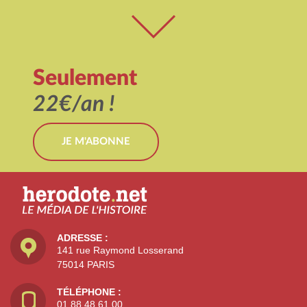
Seulement
22€/an !
JE M'ABONNE
ADRESSE :
141 rue Raymond Losserand
75014 PARIS
TÉLÉPHONE :
01 88 48 61 00