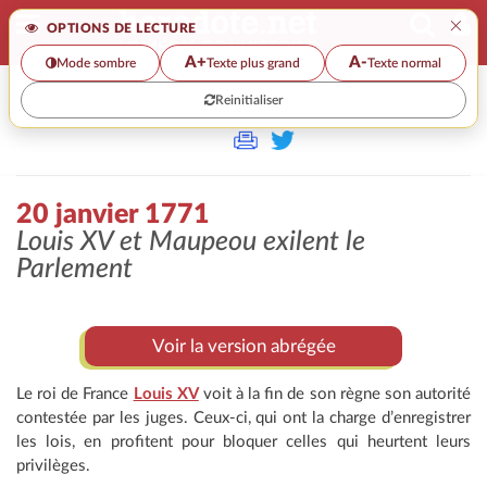
×
OPTIONS DE LECTURE
A+
A-
Mode sombre
Texte plus grand
Texte normal
Reinitialiser
>
20 janvier 1771
Louis XV et Maupeou exilent le
Parlement
Voir la version abrégée
Le roi de France
Louis XV
voit à la fin de son règne son autorité
contestée par les juges. Ceux-ci, qui ont la charge d’enregistrer
les lois, en profitent pour bloquer celles qui heurtent leurs
privilèges.