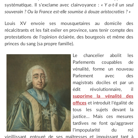
systématique. Il s'exclame avec clairvoyance :
« Y a-t-il un seul
souverain ? Ou la France est-elle soumise à douze aristocraties ? »
Louis XV envoie ses mousquetaires au domicile des
récalcitrants et les fait exiler en province, sans tenir compte des
protestations de l'opinion éclairée, des bourgeois et même des
princes du sang (sa propre famille).
Le chancelier abolit les
Parlements coupables de
vénalité, forme un nouveau
Parlement avec des
magistrats dociles et par un
édit révolutionnaire, il
supprime la vénalité des
offices
et introduit l'égalité de
tous les sujets devant la
justice... Mais ces mesures
tardives ne font qu'aggraver
l'impopularité du roi
vieillissant, entouré de ses maîtresses et impuissant tant à