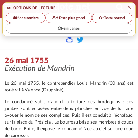
×
OPTIONS DE LECTURE
A+
A-
Mode sombre
Texte plus grand
Texte normal
Reinitialiser
>
26 mai 1755
Exécution de Mandrin
Le 26 mai 1755, le contrebandier Louis Mandrin (30 ans) est
roué vif à Valence (Dauphiné).
Le condamné subit d'abord la torture des brodequins : ses
jambes sont écrasées entre deux planches en vue de lui faire
avouer le nom de ses complices. Puis il est conduit à l'échafaud,
sur la place du Présidial. Le bourreau brise ses membres à coups
de barre. Enfin, il expose le condamné face au ciel sur une roue
de carrosse.