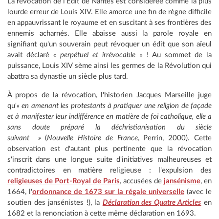
La révocation de l'Édit de Nantes est considérée comme la plus
lourde erreur de Louis XIV. Elle amorce une fin de règne difficile
en appauvrissant le royaume et en suscitant à ses frontières des
ennemis acharnés. Elle abaisse aussi la parole royale en
signifiant qu'un souverain peut révoquer un édit que son aïeul
avait déclaré
« perpétuel et irrévocable »
! Au sommet de la
puissance, Louis XIV sème ainsi les germes de la Révolution qui
abattra sa dynastie un siècle plus tard.
À propos de la révocation, l'historien Jacques Marseille juge
qu'
« en amenant les protestants à pratiquer une religion de façade
et à manifester leur indifférence en matière de foi catholique, elle a
sans doute préparé la déchristianisation du siècle
suivant »
(
Nouvelle Histoire de France
, Perrin, 2000). Cette
observation est d'autant plus pertinente que la révocation
s'inscrit dans une longue suite d'initiatives malheureuses et
contradictoires en matière religieuse : l'expulsion des
religieuses de Port-Royal de Paris
, accusées de
jansénisme
, en
1664, l'
ordonnance de 1673 sur la régale universelle
(avec le
soutien des jansénistes !), la
Déclaration des Quatre Articles
en
1682 et la renonciation à cette même déclaration en 1693.