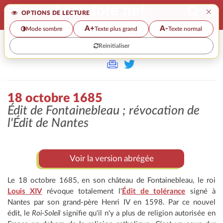
×
OPTIONS DE LECTURE
A+
A-
Mode sombre
Texte plus grand
Texte normal
Reinitialiser
>
18 octobre 1685
Édit de Fontainebleau ; révocation de
l'Édit de Nantes
Voir la version abrégée
Le 18 octobre 1685, en son château de Fontainebleau, le roi
Louis XIV
révoque totalement l'
Édit de tolérance
signé à
Nantes par son grand-père Henri IV en 1598. Par ce nouvel
édit, le
Roi-Soleil
signifie qu'il n'y a plus de religion autorisée en