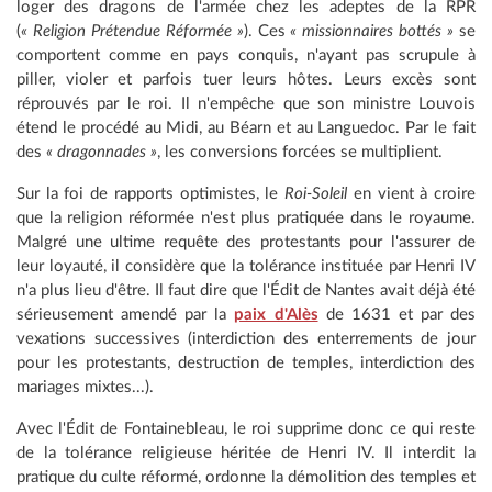
loger des dragons de l'armée chez les adeptes de la RPR
(
« Religion Prétendue Réformée »
). Ces
« missionnaires bottés »
se
comportent comme en pays conquis, n'ayant pas scrupule à
piller, violer et parfois tuer leurs hôtes. Leurs excès sont
réprouvés par le roi. Il n'empêche que son ministre Louvois
étend le procédé au Midi, au Béarn et au Languedoc. Par le fait
des
« dragonnades »
, les conversions forcées se multiplient.
Sur la foi de rapports optimistes, le
Roi-Soleil
en vient à croire
que la religion réformée n'est plus pratiquée dans le royaume.
Malgré une ultime requête des protestants pour l'assurer de
leur loyauté, il considère que la tolérance instituée par Henri IV
n'a plus lieu d'être. Il faut dire que l'Édit de Nantes avait déjà été
sérieusement amendé par la
paix d'Alès
de 1631 et par des
vexations successives (interdiction des enterrements de jour
pour les protestants, destruction de temples, interdiction des
mariages mixtes...).
Avec l'Édit de Fontainebleau, le roi supprime donc ce qui reste
de la tolérance religieuse héritée de Henri IV. Il interdit la
pratique du culte réformé, ordonne la démolition des temples et