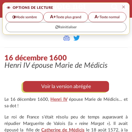
×
OPTIONS DE LECTURE
A+
A-
Mode sombre
Texte plus grand
Texte normal
Reinitialiser
>
16 décembre 1600
Henri IV épouse Marie de Médicis
Voir la version abrégée
Le 16 décembre 1600,
Henri IV
épouse Marie de Médicis... et
sa dot !
Le roi de France s'était résolu peu de temps auparavant à
répudier Marguerite de Valois (la
« reine Margot »
). Il avait
épousé la fille de
Catherine de Médicis
le 18 août 1572, à la