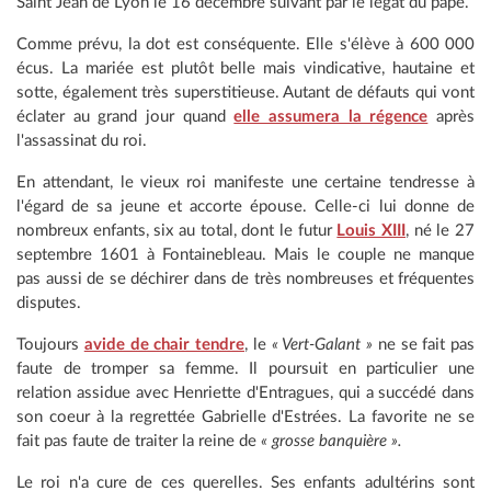
Saint Jean de Lyon le 16 décembre suivant par le légat du pape.
Comme prévu, la dot est conséquente. Elle s'élève à 600 000
écus. La mariée est plutôt belle mais vindicative, hautaine et
sotte, également très superstitieuse. Autant de défauts qui vont
éclater au grand jour quand
elle assumera la régence
après
l'assassinat du roi.
En attendant, le vieux roi manifeste une certaine tendresse à
l'égard de sa jeune et accorte épouse. Celle-ci lui donne de
nombreux enfants, six au total, dont le futur
Louis XIII
, né le 27
septembre 1601 à Fontainebleau. Mais le couple ne manque
pas aussi de se déchirer dans de très nombreuses et fréquentes
disputes.
Toujours
avide de chair tendre
, le
« Vert-Galant »
ne se fait pas
faute de tromper sa femme. Il poursuit en particulier une
relation assidue avec Henriette d'Entragues, qui a succédé dans
son coeur à la regrettée Gabrielle d'Estrées. La favorite ne se
fait pas faute de traiter la reine de
« grosse banquière ».
Le roi n'a cure de ces querelles. Ses enfants adultérins sont