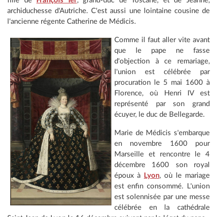
fille de
François Ier
, grand-duc de Toscane, et de Jeanne,
archiduchesse d'Autriche. C'est aussi une lointaine cousine de
l'ancienne régente Catherine de Médicis.
Comme il faut aller vite avant
que le pape ne fasse
d'objection à ce remariage,
l'union est célébrée par
procuration le 5 mai 1600 à
Florence, où Henri IV est
représenté par son grand
écuyer, le duc de Bellegarde.
Marie de Médicis s'embarque
en novembre 1600 pour
Marseille et rencontre le 4
décembre 1600 son royal
époux à
Lyon
, où le mariage
est enfin consommé. L'union
est solennisée par une messe
célébrée en la cathédrale