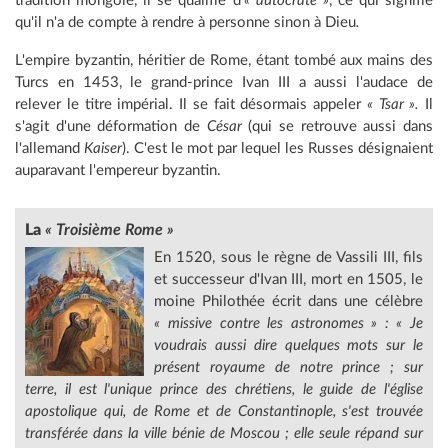
tradition mongole, il se qualifie d'
« autocrate »
, ce qui signifie
qu'il n'a de compte à rendre à personne sinon à Dieu
.
L'empire byzantin, héritier de Rome, étant tombé aux mains des
Turcs en 1453, le grand-prince Ivan III a aussi l'audace de
relever le titre impérial. Il se fait désormais appeler
« Tsar ».
Il
s'agit d'une déformation de
César
(qui se retrouve aussi dans
l'allemand
Kaiser
). C'est le mot par lequel les Russes désignaient
auparavant l'empereur byzantin.
La
« Troisième Rome »
En 1520, sous le règne de Vassili III, fils
et successeur d'Ivan III, mort en 1505, le
moine Philothée écrit dans une célèbre
« missive contre les astronomes » : « Je
voudrais aussi dire quelques mots sur le
présent royaume de notre prince ; sur
terre, il est l'unique prince des chrétiens, le guide de l'église
apostolique qui, de Rome et de Constantinople, s'est trouvée
transférée dans la ville bénie de Moscou ; elle seule répand sur