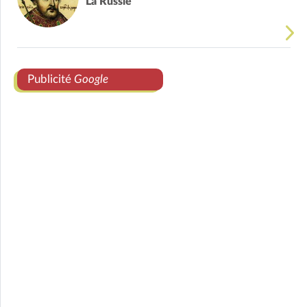
La Russie
Publicité
Google