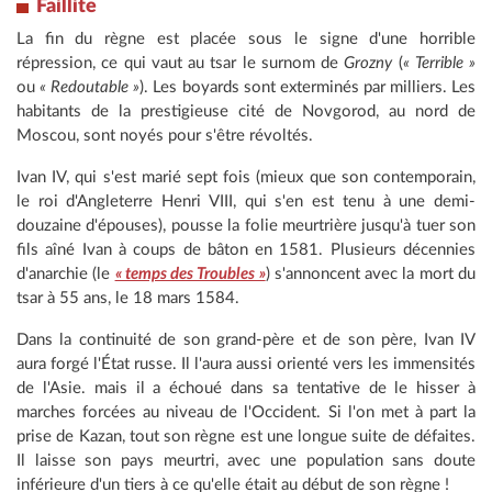
Faillite
La fin du règne est placée sous le signe d'une horrible
répression, ce qui vaut au tsar le surnom de
Grozny
(
« Terrible »
ou
« Redoutable »
). Les boyards sont exterminés par milliers. Les
habitants de la prestigieuse cité de Novgorod, au nord de
Moscou, sont noyés pour s'être révoltés.
Ivan IV, qui s'est marié sept fois (mieux que son contemporain,
le roi d'Angleterre Henri VIII, qui s'en est tenu à une demi-
douzaine d'épouses), pousse la folie meurtrière jusqu'à tuer son
fils aîné Ivan à coups de bâton en 1581. Plusieurs décennies
d'anarchie (le
« temps des Troubles »
) s'annoncent avec la mort du
tsar à 55 ans, le 18 mars 1584.
Dans la continuité de son grand-père et de son père, Ivan IV
aura forgé l'État russe. Il l'aura aussi orienté vers les immensités
de l'Asie. mais il a échoué dans sa tentative de le hisser à
marches forcées au niveau de l'Occident. Si l'on met à part la
prise de Kazan, tout son règne est une longue suite de défaites.
Il laisse son pays meurtri, avec une population sans doute
inférieure d'un tiers à ce qu'elle était au début de son règne !