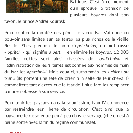
Baltique. C'est à ce moment
qu'il éprouve la trahison de
plusieurs boyards dont son
favori, le prince Andréi Kourbski.
Pour contrer la montée des périls, le vieux tsar s'attribue un
pouvoir sans limites sur les terres les plus riches de la vieille
Russie. Elles prennent le nom d'
opritchnina
, du mot russe
« opritch »
qui signifie
à part
. Il en élimine les
boyards
. 12 000
familles nobles sont ainsi chassées de l'
opritchnina
et
l'administration de leurs terres est confiée aux hommes de main
du tsar, les
opritchniki
. Mais ceux-ci, surnommés les
« chiens du
tsar »
(ils portent une tête de chien à la selle de leur cheval !)
commettent tant d'excès que le tsar doit plus tard les remplacer
par une noblesse à son service.
Pour tenir les paysans dans la soumission, Ivan IV commence
par restreindre leur liberté de circulation. C'est ainsi que la
paysannerie russe entre peu à peu dans le servage (elle en est à
peine sortie avec la fin du régime communiste).