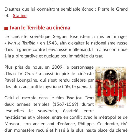
D'autres que lui connaîtront semblable échec : Pierre le Grand
et...
Staline
.
Ivan le Terrible au cinéma
Le cinéaste soviétique Serguei Eisenstein a mis en images
« Ivan le Terrible »
en 1943, afin d'exalter le nationalisme russe
dans la guerre contre l'envahisseur allemand. Il a ainsi contribué
à la gloire tardive et quelque peu imméritée du tsar.
Plus près de nous, en 2009, le personnage
d'Ivan IV
Grozni
a aussi inspiré le cinéaste
Pavel Lounguine, qui s'est rendu célèbre par
des films au souffle mystique (
L'île
,
Le pope
...).
Celui-ci raconte dans le film
Tsar
(ou
Tzar
)
deux années terribles (1567-1569) durant
lesquelles le souverain, écartelé entre
mysticisme et violence, entre en conflit avec le métropolite de
Moscou, son ancien ami d'enfance, Philippe. Ce dernier, tiré
d'un monastère reculé et hissé à la plus haute place du clergé