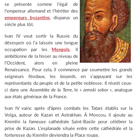
se présente comme l'égal de
l'empereur allemand et l'héritier des
empereurs byzantins
, disparus un
siècle plus tôt.
Ivan IV veut sortir la Russie du
désespoir où l'a laissée une longue
occupation par les
Mongols
. Il
ambitionne de la hisser au niveau de
l'Occident, alors en pleine
Renaissance. Pour cela, il commence par soumettre les grands
seigneurs féodaux, les
boyards
, en s'appuyant sur les
représentants du peuple et de la petite noblesse. Il réunit ceux-
ci dans une
Assemblée de la Terre
, le
« zemski sobor »
, analogue
aux états généraux de la France.
Ivan IV vainc après d'âpres combats les Tatars établis sur la
Volga, autour de Kazan et Astrakhan. À Moscou, il ajoute au
Kremlin la fameuse cathédrale Saint-Basile pour célébrer la
prise de Kazan. L'esplanade située entre cette cathédrale et la
forteresse du Kremlin deviendra la Place rouge.