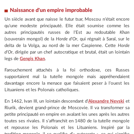
Naissance d'un empire improbable
Un siècle avant que naisse le futur tsar, Moscou n'était encore
qu'une modeste principauté. Elle était soumise comme les
autres principautés russes de l'Est au redoutable
Khan
(souverain mongol) de la
Horde d'Or
, qui régnait à Saraï, sur le
delta de la Volga, au nord de la mer Caspienne. Cette
Horde
d'Or
, dirigée par un chef autocratique et brutal, était un lointain
legs de
Gengis Khan
.
Farouchement attachés à la foi orthodoxe, ces Russes
supportaient mal la tutelle mongole mais appréhendaient
davantage encore la menace que faisaient peser à l'ouest les
Lituaniens et les Polonais catholiques.
En 1462, Ivan III, un lointain descendant d'
Alexandre Nevski
et
Riurik, devient grand-prince de Moscovie. Il va transformer sa
petite principauté en empire en avalant les unes après les autres
toutes ses rivales. Il s'affranchit en 1480 de la tutelle mongole
et repousse les Polonais et les Lituaniens. Inspiré par la