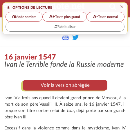
×
OPTIONS DE LECTURE
A+
A-
Mode sombre
Texte plus grand
Texte normal
Reinitialiser
>
16 janvier 1547
Ivan le Terrible fonde la Russie moderne
Voir la version abrégée
Ivan IV a trois ans quand il devient grand-prince de Moscou, à la
mort de son père Vassili III. À seize ans, le 16 janvier 1547, il
troque son titre contre celui de
tsar
, déjà porté par son grand-
père Ivan III.
Excessif dans la violence comme dans le mysticisme, Ivan IV