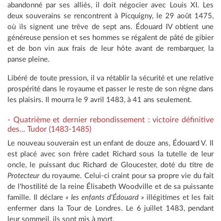
abandonné par ses alliés, il doit négocier avec Louis XI. Les
deux souverains se rencontrent à Picquigny, le 29 août 1475,
où ils signent une trêve de sept ans. Édouard IV obtient une
généreuse pension et ses hommes se régalent de pâté de gibier
et de bon vin aux frais de leur hôte avant de rembarquer, la
panse pleine.
Libéré de toute pression, il va rétablir la sécurité et une relative
prospérité dans le royaume et passer le reste de son règne dans
les plaisirs. Il mourra le 9 avril 1483, à 41 ans seulement.
- Quatrième et dernier rebondissement : victoire définitive
des... Tudor (1483-1485)
Le nouveau souverain est un enfant de douze ans, Édouard V. Il
est placé avec son frère cadet Richard sous la tutelle de leur
oncle, le puissant duc Richard de Gloucester, doté du titre de
Protecteur
du royaume. Celui-ci craint pour sa propre vie du fait
de l'hostilité de la reine Élisabeth Woodville et de sa puissante
famille. Il déclare
« les enfants d'Édouard »
illégitimes et les fait
enfermer dans la Tour de Londres. Le 6 juillet 1483, pendant
leur sommeil, ils sont mis à mort.