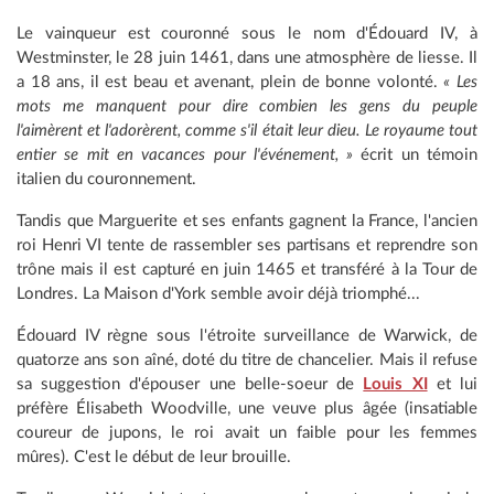
Le vainqueur est couronné sous le nom d'Édouard IV, à
Westminster, le 28 juin 1461, dans une atmosphère de liesse. Il
a 18 ans, il est beau et avenant, plein de bonne volonté.
« Les
mots me manquent pour dire combien les gens du peuple
l'aimèrent et l'adorèrent, comme s'il était leu
r dieu. Le royaume tout
entier se mit en vacances pour l'événement, »
écrit un témoin
italien du couronnement.
Tandis que Marguerite et ses enfants gagnent la France, l'ancien
roi Henri VI tente de rassembler ses partisans et reprendre son
trône mais il est capturé en juin 1465 et transféré à la Tour de
Londres. La Maison d'York semble avoir déjà triomphé...
Édouard IV règne sous l'étroite surveillance de Warwick, de
quatorze ans son aîné, doté du titre de chancelier. Mais il refuse
sa suggestion d'épouser une belle-soeur de
Louis XI
et lui
préfère Élisabeth Woodville, une veuve plus âgée (insatiable
coureur de jupons, le roi avait un faible pour les femmes
mûres). C'est le début de leur brouille.