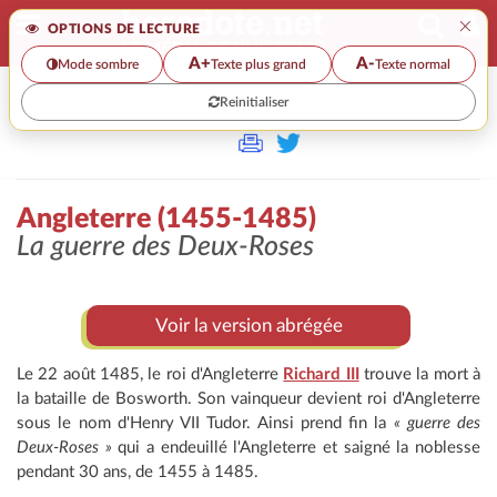
×
OPTIONS DE LECTURE
A+
A-
Mode sombre
Texte plus grand
Texte normal
Reinitialiser
>
Angleterre (1455-1485)
La guerre des Deux-Roses
Voir la version abrégée
Le 22 août 1485, le roi d'Angleterre
Richard III
trouve la mort à
la bataille de Bosworth. Son vainqueur devient roi d'Angleterre
sous le nom d'Henry VII Tudor. Ainsi prend fin la
« guerre des
Deux-Roses »
qui a endeuillé l'Angleterre et saigné la noblesse
pendant 30 ans, de 1455 à 1485.