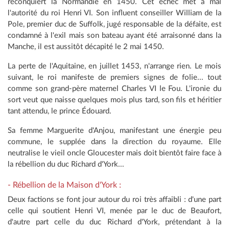
reconquiert la Normandie en 1450. Cet échec met à mal
l'autorité du roi Henri VI. Son influent conseiller William de la
Pole, premier duc de Suffolk, jugé responsable de la défaite, est
condamné à l'exil mais son bateau ayant été arraisonné dans la
Manche, il est aussitôt décapité le 2 mai 1450.
La perte de l'Aquitaine, en juillet 1453, n'arrange rien. Le mois
suivant, le roi manifeste de premiers signes de folie... tout
comme son grand-père maternel Charles VI le Fou. L'ironie du
sort veut que naisse quelques mois plus tard, son fils et héritier
tant attendu, le prince Édouard.
Sa femme Marguerite d'Anjou, manifestant une énergie peu
commune, le supplée dans la direction du royaume. Elle
neutralise le vieil oncle Gloucester mais doit bientôt faire face à
la rébellion du duc Richard d'York...
- Rébellion de la Maison d'York :
Deux factions se font jour autour du roi très affaibli : d'une part
celle qui soutient Henri VI, menée par le duc de Beaufort,
d'autre part celle du duc Richard d'York, prétendant à la