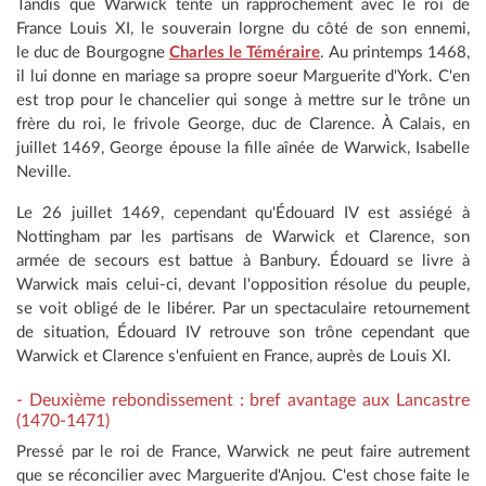
Tandis que Warwick tente un rapprochement avec le roi de
France Louis XI, le souverain lorgne du côté de son ennemi,
le duc de Bourgogne
Charles le Téméraire
. Au printemps 1468,
il lui donne en mariage sa propre soeur Marguerite d'York. C'en
est trop pour le chancelier qui songe à mettre sur le trône un
frère du roi, le frivole George, duc de Clarence. À Calais, en
juillet 1469, George épouse la fille aînée de Warwick, Isabelle
Neville.
Le 26 juillet 1469, cependant qu'Édouard IV est assiégé à
Nottingham par les partisans de Warwick et Clarence, son
armée de secours est battue à Banbury. Édouard se livre à
Warwick mais celui-ci, devant l'opposition résolue du peuple,
se voit obligé de le libérer. Par un spectaculaire retournement
de situation, Édouard IV retrouve son trône cependant que
Warwick et Clarence s'enfuient en France, auprès de Louis XI.
- Deuxième rebondissement : bref avantage aux Lancastre
(1470-1471)
Pressé par le roi de France, Warwick ne peut faire autrement
que se réconcilier avec Marguerite d'Anjou. C'est chose faite le