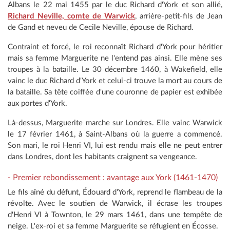
Albans le 22 mai 1455 par le duc Richard d'York et son allié,
Richard Neville, comte de Warwick
, arrière-petit-fils de Jean
de Gand et neveu de Cecile Neville, épouse de Richard.
Contraint et forcé, le roi reconnaît Richard d'York pour héritier
mais sa femme Marguerite ne l'entend pas ainsi. Elle mène ses
troupes à la bataille. Le 30 décembre 1460, à Wakefield, elle
vainc le duc Richard d'York et celui-ci trouve la mort au cours de
la bataille. Sa tête coiffée d'une couronne de papier est exhibée
aux portes d'York.
Là-dessus, Marguerite marche sur Londres. Elle vainc Warwick
le 17 février 1461, à Saint-Albans où la guerre a commencé.
Son mari, le roi Henri VI, lui est rendu mais elle ne peut entrer
dans Londres, dont les habitants craignent sa vengeance.
- Premier rebondissement : avantage aux York (1461-1470)
Le fils aîné du défunt, Édouard d'York, reprend le flambeau de la
révolte. Avec le soutien de Warwick, il écrase les troupes
d'Henri VI à Townton, le 29 mars 1461, dans une tempête de
neige. L'ex-roi et sa femme Marguerite se réfugient en Écosse.