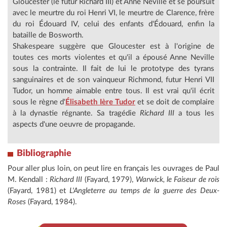
Gloucester (le futur Richard III) et Anne Neville et se poursuit
avec le meurtre du roi Henri VI, le meurtre de Clarence, frère
du roi Édouard IV, celui des enfants d'Édouard, enfin la
bataille de Bosworth.
Shakespeare suggère que Gloucester est à l'origine de
toutes ces morts violentes et qu'il a épousé Anne Neville
sous la contrainte. Il fait de lui le prototype des tyrans
sanguinaires et de son vainqueur Richmond, futur Henri VII
Tudor, un homme aimable entre tous. Il est vrai qu'il écrit
sous le règne d'
Élisabeth Ière Tudor
et se doit de complaire
à la dynastie régnante. Sa tragédie
Richard III
a tous les
aspects d'une oeuvre de propagande.
Bibliographie
Pour aller plus loin, on peut lire en français les ouvrages de Paul
M. Kendall :
Richard III
(Fayard, 1979),
Warwick, le Faiseur de rois
(Fayard, 1981) et
L'Angleterre au temps de la guerre des Deux-
Roses
(Fayard, 1984).