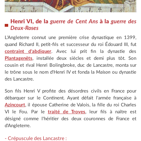
Henri VI, de la
guerre de Cent Ans
à la
guerre des
Deux-Roses
L'Angleterre connut une première crise dynastique en 1399,
quand Richard II, petit-fils et successeur du roi Édouard III, fut
contraint d'abdiquer
. Avec lui prit fin la dynastie des
Plantagenêts
, installée deux siècles et demi plus tôt. Son
cousin et rival Henri Bolingbroke, duc de Lancastre, monta sur
le trône sous le nom d'Henri IV et fonda la
Maison
ou dynastie
des Lancastre.
Son fils Henri V profite des désordres civils en France pour
débarquer sur le Continent. Ayant défait l'armée française à
Azincourt
, il épouse Catherine de Valois, la fille du roi Charles
VI le Fou. Par le
traité de Troyes
, leur fils à naître est
désigné comme l'héritier des deux couronnes de France et
d'Angleterre.
- Crépuscule des Lancastre :