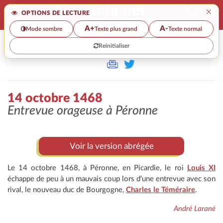
×
OPTIONS DE LECTURE
A+
A-
Mode sombre
Texte plus grand
Texte normal
Reinitialiser
>
14 octobre 1468
Entrevue orageuse à Péronne
Voir la version abrégée
Le 14 octobre 1468, à Péronne, en Picardie, le roi
Louis XI
échappe de peu à un mauvais coup lors d'une entrevue avec son
rival, le nouveau duc de Bourgogne,
Charles le Téméraire
.
André Larané