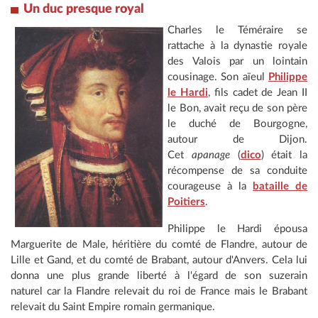
Un duc presque royal
Charles le Téméraire se
rattache à la dynastie royale
des Valois par un lointain
cousinage. Son aïeul
Philippe
le Hardi
, fils cadet de Jean II
le Bon, avait reçu de son père
le duché de Bourgogne,
autour de Dijon.
Cet
apanage
(
dico
) était la
récompense de sa conduite
courageuse à la
bataille de
Poitiers
.
Philippe le Hardi épousa
Marguerite de Male, héritière du comté de Flandre, autour de
Lille et Gand, et du comté de Brabant, autour d'Anvers. Cela lui
donna une plus grande liberté à l'égard de son suzerain
naturel car la Flandre relevait du roi de France mais le Brabant
relevait du Saint Empire romain germanique.