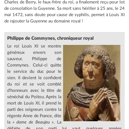
Charles de Berry, le faux-frère du roi, a finalement reçu pour lot
de consolation la Guyenne. Sa mort sans héritier à 25 ans, le 24
mai 1472, sans doute pour cause de syphilis, permet à Louis XI
de rajouter la Guyenne au domaine royal !
Philippe de Commynes,
chroniqueur royal
Le roi Louis XI se montre
généreux envers son
sauveur, Philippe de
Commynes. Celui-ci quitte
le service du duc pour le
sien. Il devient le confident
du roi et se voit comblé
d'honneurs avec le titre de
sénéchal du Poitou. Après la
mort de Louis XI, il prend le
parti des seigneurs contre la
régente Anne de France, dite
la
« dame de Beaujeu »
. La
défaite de son parti lui vaut quelques années